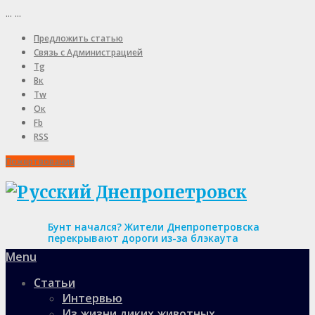
...
...
Предложить статью
Связь с Администрацией
Tg
Вк
Tw
Ок
Fb
RSS
Пожертвования
Бунт начался? Жители Днепропетровска
перекрывают дороги из-за блэкаута
Menu
Статьи
Интервью
Из жизни диких животных