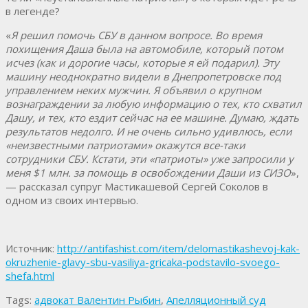
в легенде?
«
Я решил помочь СБУ в данном вопросе. Во время
похищения Даша была на автомобиле, который потом
исчез (как и дорогие часы, которые я ей подарил). Эту
машину неоднократно видели в Днепропетровске под
управлением неких мужчин. Я объявил о крупном
вознаграждении за любую информацию о тех, кто схватил
Дашу, и тех, кто ездит сейчас на ее машине. Думаю, ждать
результатов недолго. И не очень сильно удивлюсь, если
«неизвестными патриотами» окажутся все-таки
сотрудники СБУ. Кстати, эти «патриоты» уже запросили у
меня $1 млн. за помощь в освобождении Даши из СИЗО
»,
— рассказал супруг Мастикашевой Сергей Соколов в
одном из своих интервью.
Источник:
http://antifashist.com/item/delomastikashevoj-kak-
okruzhenie-glavy-sbu-vasiliya-gricaka-podstavilo-svoego-
shefa.html
Tags:
адвокат Валентин Рыбин
,
Апелляционный суд