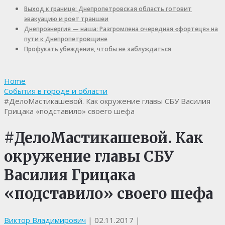
Выход к границе: Днепропетровская область готовит
эвакуацию и роет траншеи
Днепроэнергия — наша: Разгромлена очередная «фортеця» на
пути к Днепропетровщине
Профукать убеждения, чтобы не заблуждаться
Home
События в городе и области
#ДелоМастикашевой. Как окружение главы СБУ Василия
Грицака «подставило» своего шефа
#ДелоМастикашевой. Как
окружение главы СБУ
Василия Грицака
«подставило» своего шефа
Виктор Владимирович
|
02.11.2017
|