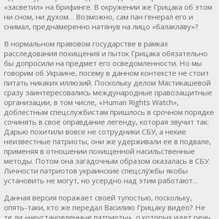
«засветил» на брифинге. В окружении же Грицака об этом
ни сном, ни духом… Возможно, сам пан генерал его и
снимал, преднамеренно натянув на лицо «балаклаву»?
В нормальном правовом государстве в рамках
расследования похищения и пыток Грицака обязательно
бы допросили на предмет его осведомленности. Но мы
говорим об Украине, посему в данном контексте не стоит
питать никаких иллюзий. Поскольку делом Мастикашевой
сразу заинтересовались международные правозащитные
организации, в том числе, «Human Rights Watch»,
доблестным спецслужбистам пришлось в срочном порядке
сочинять в свое оправдание легенду, которая звучит так:
Дарью похитили вовсе не сотрудники СБУ, а некие
неизвестные патриоты, они же удерживали ее в подвале,
применяя в отношении похищенной насильственные
методы. Потом она загадочным образом оказалась в СБУ.
Личности патриотов украинские спецслужбы якобы
установить не могут, но усердно над этим работают…
Данная версия поражает своей тупостью, поскольку,
опять-таки, кто же передал Василию Грицаку видео? Не
те ли «неустановленные патриоты», о которых идет речь