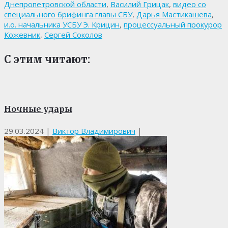
Днепропетровской области
,
Василий Грицак
,
видео со
специального брифинга главы СБУ
,
Дарья Мастикашева
,
и.о. начальника УСБУ Э. Крицин
,
процессуальный прокурор
Кожевник
,
Сергей Соколов
С этим читают:
Ночные удары
29.03.2024
|
Виктор Владимирович
|