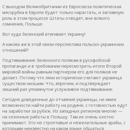
С выходом Великобритании из Евросоюза политическая
мясорубка в Европе будет только нарастать, и заглавную
роль в этом процессе Штаты отводят, вне всякого
сомнения, Польше.
Вот куда Зеленский втягивает Украину!
А какова же в этой связи перспектива польско-украинских
отношений?
Подтявкивание Зеленского полякам в русофобской
пропаганде и в требовании пересмотреть итоги Второй
мировой войны равным партнером его для поляков не
делает. Потому что ляхи исторически считают украинца
существом низшим. Что, впрочем, и подтверждает
лишний раз упомянутое услужливое подтявкивание.
Сегодня доведенные до отчаяния украинцы, не имея
возможности найти работу на родине, с готовностью едут
на заработки за рубеж. Из западных регионов многие —
на сезонные работы в Польшу. Там их очень охотно
принимают. Это не строптивые и нежелательные арабы, с
которыми неизвестно на каком языке общаться.