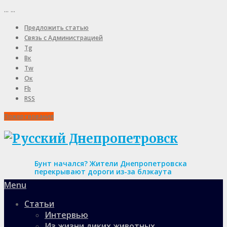
...
...
Предложить статью
Связь с Администрацией
Tg
Вк
Tw
Ок
Fb
RSS
Пожертвования
Бунт начался? Жители Днепропетровска
перекрывают дороги из-за блэкаута
Menu
Статьи
Интервью
Из жизни диких животных