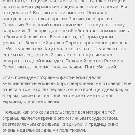
мало того, что циничная ложь и наглость, так это еще и
противоречит украинским национальным интересам. Вы
что делаете? Вы фактически вместе с Польшей
выступаете не только против России, но и против
Германии. Зеленский присоединился к этому польскому
нарративу. Я говорю даже не об общественном мнении, а
о большой политике. В частности, о “нормандском
формате”. Зеленский и так в Париже продемонстрировал
себя неадекватом. А тут мало того что он неадекват, так
еще и наглец, который считает, что ему выгоднее
поиграть в одной команде с Польшей против России и
Германии одновременно», — заявил Погребинский.
Итак, президент Украины фактически сделал
внешнеполитический выбор, совершенно не отдавая себе
отчета в том, что, во-первых, он его вообще сделал, и, во-
вторых, какие последствия это может иметь и для
Украины, и для него лично.
Польша, как это свидетельствует вся история этой
страны, является крайне эгоистичным государством,
возглавляемым спесивыми, жадными и традиционно
очень недальновидными политиками.