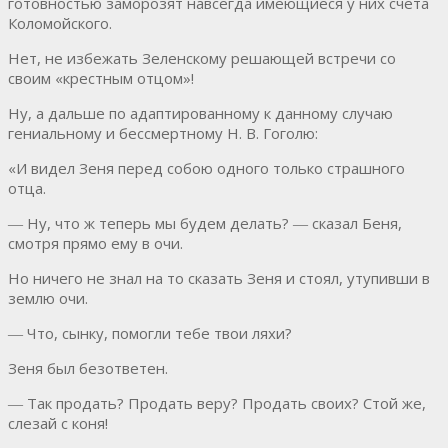
готовностью заморозят навсегда имеющиеся у них счета
Коломойского.
Нет, не избежать Зеленскому решающей встречи со
своим «крестным отцом»!
Ну, а дальше по адаптированному к данному случаю
гениальному и бессмертному Н. В. Гоголю:
«И видел Зеня перед собою одного только страшного
отца.
― Ну, что ж теперь мы будем делать? ― сказал Беня,
смотря прямо ему в очи.
Но ничего не знал на то сказать Зеня и стоял, утупивши в
землю очи.
― Что, сынку, помогли тебе твои ляхи?
Зеня был безответен.
― Так продать? Продать веру? Продать своих? Стой же,
слезай с коня!