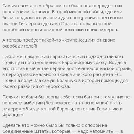
Самым наглядным образом это было подтверждено их
поведением накануне Второй мировой войны, где ими
были созданы все условия для поощрения агрессивных
планов Гитлера и где сама Польша стала жертвой
подобной недальновидной политики своих лидеров.
А теперь требует какой-то «компенсации» от своих
освободителей!
Такой же шакальский паразитический подход отличает
Польшу и по отношению к Европейскому союзу. Войдя в
его состав в качестве первой восточноевропейской страны
в период максимального экономического расцвета ЕС,
Польша получила самую большую в истории помощь для
своего развития от Евросоюза.
Поляки не были бы верны себе, если бы при этом у них не
возникли амбиции (без всякого на то основания) стать
лидером объединенной Европы, потеснив Германию и
Францию.
Сделать это можно было бы только с опорой на
Соединенные Штаты, которые — надо напомнить — в