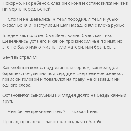
Покорно, как ребенок, слез он с коня и остановился ни жив
ни мертв перед Беней.
― Стой и не шевелись! Я тебя породил, я тебя и убью! ―
сказал Беня и, отступивши шаг назад, снял с плеча ружье.
Бледен как полотно был Зеня; видно было, как тихо
шевелились уста его и как он произносил чье-то имя; но
это не было имя отчизны, или матери, или братьев …
Беня выстрелил.
Как хлебный колос, подрезанный серпом, как молодой
барашек, почуявший под сердцем смертельное железо,
повис он головой и повалился на траву, не сказавши ни
одного слова.
Остановился сыноубийца и глядел долго на бездыханный
труп.
― Чем бы не президент был? ― сказал Беня…
Пропал, пропал бесславно, как подлая собака!»