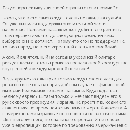
Такую перспективу для своей страны готовит комик Зе.
Боюсь, что и его самого ждет очень незавидная судьба.
Он уже лишился поддержки значительной части
населения. Польский пассаж может добить его рейтинг.
Есть перспектива, что до следующих президентских
выборов он не дотянет. Потому что его не поддержит не
только народ, но и его «крестный отец» Коломойский.
А самый влиятельный на сегодня украинский олигарх
рискует всем от столь громкого провала своей креатуры во
внутренней и международной политике!
Ведь другие-то олигархи только и ждут своего часа для
реванша и не оставят при удобном случае от финансовой
империи Коломойского камня на камне. Куда податься
бедному еврею? Штаты только и мечтают видеть его в
руках своего правосудия. Израиль не простит выходки его
ставленника во время почтения памяти жертв Холокоста. А
с американцами израильтяне ссориться не захотят во имя
«бывшего лучшего, но опального стрелка». И не говорю
уже о европейцах, которые по требованию американцев с