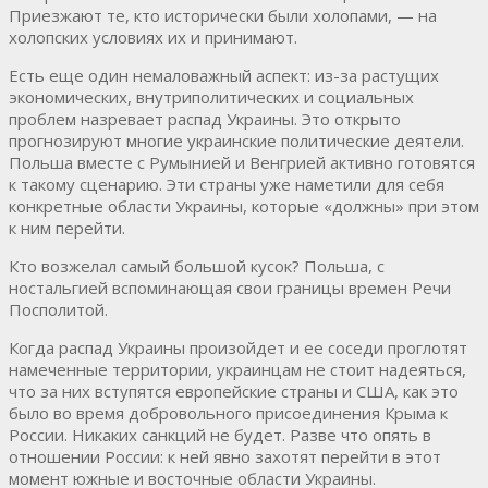
Приезжают те, кто исторически были холопами, — на
холопских условиях их и принимают.
Есть еще один немаловажный аспект: из-за растущих
экономических, внутриполитических и социальных
проблем назревает распад Украины. Это открыто
прогнозируют многие украинские политические деятели.
Польша вместе с Румынией и Венгрией активно готовятся
к такому сценарию. Эти страны уже наметили для себя
конкретные области Украины, которые «должны» при этом
к ним перейти.
Кто возжелал самый большой кусок? Польша, с
ностальгией вспоминающая свои границы времен Речи
Посполитой.
Когда распад Украины произойдет и ее соседи проглотят
намеченные территории, украинцам не стоит надеяться,
что за них вступятся европейские страны и США, как это
было во время добровольного присоединения Крыма к
России. Никаких санкций не будет. Разве что опять в
отношении России: к ней явно захотят перейти в этот
момент южные и восточные области Украины.