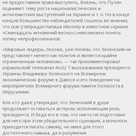
не предоставили права выступить, боязнь, что Путин
поднимет тему роста националистических и
антисемитских выступлений на Украине и т. п. Но в конце
концов большинство наблюдателей сошлось во мнении,
что (как утверждал папаша Мюллер в известном сериале
«Семнадцать мгновений весны») невозможно понять
логику непрофессионалов.
«Мировые лидеры, похоже, уже поняли, что Зеленский не
представляет ничего как политик и является крайне
ограниченным человеком», ― так прокомментировал
израильский телеканал Arutz 7 высказывания президента
Украины Владимира Зеленского на Всемирном
экономическом форуме в Давосе и его поведение на
мероприятиях Всемирного форума памяти Холокоста в
Иерусалиме.
Кое-кто даже утверждал, что Зеленский в душе
продолжает оставаться актером, исполняющим роль
президента. И беда его в том, что никто не подготовил
для него при этом убедительного сценария, а монологи
приходится писать самому, не имея для этого
достаточного навыка, да и разумения.