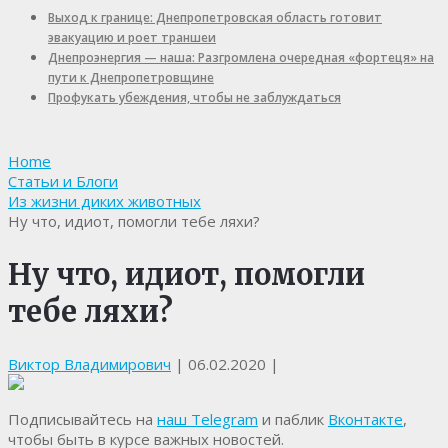
Выход к границе: Днепропетровская область готовит
эвакуацию и роет траншеи
Днепроэнергия — наша: Разгромлена очередная «фортеця» на
пути к Днепропетровщине
Профукать убеждения, чтобы не заблуждаться
Home
Статьи и Блоги
Из жизни диких животных
Ну что, идиот, помогли тебе ляхи?
Ну что, идиот, помогли
тебе ляхи?
Виктор Владимирович
|
06.02.2020
|
Подписывайтесь на
наш Telegram
и паблик
Вконтакте
,
чтобы быть в курсе важных новостей.