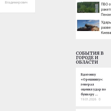
Владимирович
ПВО о
ракет
Пензе
Удары
разв
Киева
анали
конст
настр
СОБЫТИЯ В
Polit
ГОРОДЕ И
ОБЛАСТИ
Вдогонку
«Орешнику»:
генерал
оценил удар по
бункеру …
19.01.2026
0