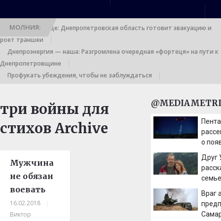
МОЛНИЯ:
Выход к границе: Днепропетровская область готовит эвакуацию и
роет траншеи
Днепроэнергия — наша: Разгромлена очередная «фортеця» на пути к
Днепропетровщине
Профукать убеждения, чтобы не заблуждаться
@MEDIAMETRI
три войны для
Пента
стихов Archive
рассе
о поя
Ближ
Друг 
Мужчина
расск
не обязан
семье
воевать
Враг 
16.02.2018
|
предп
Виктор
Самар