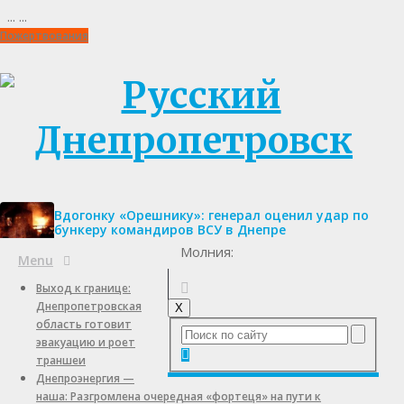
...
...
Пожертвования
Вдогонку «Орешнику»: генерал оценил удар по
бункеру командиров ВСУ в Днепре
Молния:
Menu
Выход к границе:
Днепропетровская
X
область готовит
эвакуацию и роет
траншеи
Днепроэнергия —
наша: Разгромлена очередная «фортеця» на пути к