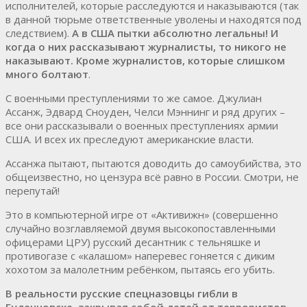
исполнителей, которые расследуются и наказываются (так
в данной тюрьме ответственные уволены и находятся под
следствием).
А в США пытки абсолютно легальны! И
когда о них рассказывают журналисты, то никого не
наказывают. Кроме журналистов, которые слишком
много болтают
.
С военными преступлениями то же самое. Джулиан
Ассанж, Эдвард Сноуден, Челси Мэннинг и ряд других –
все они рассказывали о военных преступлениях армии
США. И всех их преследуют американские власти.
Ассанжа пытают, пытаются доводить до самоубийства, это
общеизвестно, но цензура всё равно в России. Смотри, не
перепутай!
Это в компьютерной игре от «Активижн» (совершенно
случайно возглавляемой двумя высокопоставленными
офицерами ЦРУ) русский десантник с тельняшке и
противогазе с «калашом» наперевес гоняется с диким
хохотом за малолетним ребёнком, пытаясь его убить.
В реальности русские спецназовцы гибли в
Буденновске, закрывая собой детей от террористов