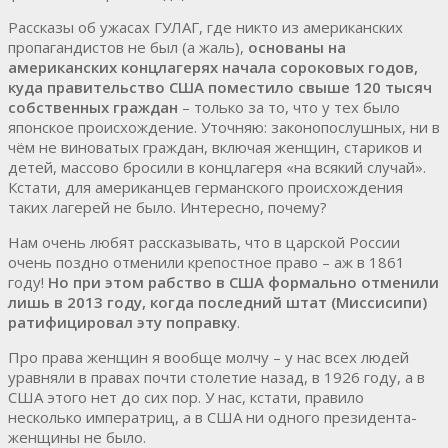
Рассказы об ужасах ГУЛАГ, где никто из американских
пропагандистов не был (а жаль),
основаны на
американских концлагерях начала сороковых годов,
куда правительство США поместило свыше 120 тысяч
собственных граждан
– только за то, что у тех было
японское происхождение. Уточняю: законопослушных, ни в
чём не виноватых граждан, включая женщин, стариков и
детей, массово бросили в концлагеря «на всякий случай».
Кстати, для американцев германского происхождения
таких лагерей не было. Интересно, почему?
Нам очень любят рассказывать, что в царской России
очень поздно отменили крепостное право – аж в 1861
году!
Но при этом рабство в США формально отменили
лишь в 2013 году, когда последний штат (Миссисипи)
ратифицировал эту поправку
.
Про права женщин я вообще молчу – у нас всех людей
уравняли в правах почти столетие назад, в 1926 году, а в
США этого нет до сих пор. У нас, кстати, правило
несколько императриц, а в США ни одного президента-
женщины не было.