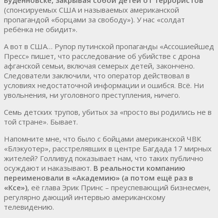
(спонсируемых США и называемых американской
пропагандой «борцами за свободу»). У нас «солдат
ребёнка не обидит».
А вот в США… Рупор путинской пропаганды «Ассошиейшед
Пресс» пишет, что расследование об убийстве с дрона
афганской семьи, включая семерых детей, закончено.
Следователи заключили, что оператор действовал в
условиях недостаточной информации и ошибся. Всё. Ни
увольнения, ни уголовного преступления, ничего.
Семь детских трупов, убитых за «просто вы родились не в
той стране». Бывает.
Напомните мне, что было с бойцами американской ЧВК
«Блэкуотер», расстрелявших в центре Багдада 17 мирных
жителей? Голливуд показывает нам, что таких публично
осуждают и наказывают.
В реальности компанию
переименовали в «Академию» (а потом ещё раз в
«Ксе»)
, её глава Эрик Принс – преуспевающий бизнесмен,
регулярно дающий интервью американскому
телевидению.