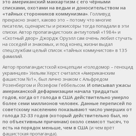
это американский маккартизм с его чёрными
списками, охотами на ведьм и доносительством на
«тайных сторонников коммунизма»
. Голливуд
прекрасно знает, каково это – потому что многие
писатели, сценаристы и режиссёры тогда попадали в эти
списки. Автор пропагандистских антиутопий «1984» и
«Скотный двор» Джордж Оруэлл сам очень любил стучать
на соседей и знакомых, и под конец жизни выдал
спецслужбам целый список «тайных коммунистов» в 135
фамилий.
Автор пропагандистской концепции «голодомор – геноцид
украинцев» Уильям Херст считался «Американским
фашистом №1», был лично знаком с Альфредом
Розенбергом и Йозефом Геббельсом.
И описывал ужасы
американской дефармизации начала тридцатых
годов, когда от голода в США действительно умерло
более семи миллионов человек. Данные переписей по
советскому населению показывают число умерших от
голода 32-33 годов (который действительно был, но
по объективным причинам) около семисот тысяч, то
есть на порядок меньше, чем в США
(и чем врёт
фашистская пропаганда).