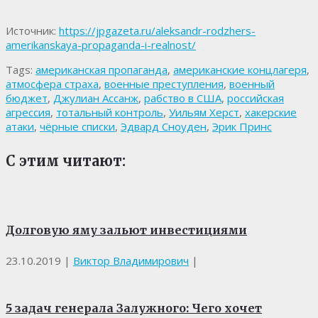
Источник:
https://jpgazeta.ru/aleksandr-rodzhers-
amerikanskaya-propaganda-i-realnost/
Tags:
американская пропаганда
,
американские концлагеря
,
атмосфера страха
,
военные преступления
,
военный
бюджет
,
Джулиан Ассанж
,
рабство в США
,
российская
агрессия
,
тотальный контроль
,
Уильям Херст
,
хакерские
атаки
,
чёрные списки
,
Эдвард Сноуден
,
Эрик Принс
С этим читают:
Долговую яму зальют инвестициями
23.10.2019
|
Виктор Владимирович
|
5 задач генерала Залужного: Чего хочет