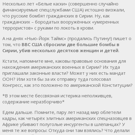
Несколько лет «Белые каски» (совершенно случайно
финансируемые спецслужбами США) истошно визжали,
что русские бомбят гражданских в Сирии. Ну, как
гражданских – бородатых вооружённых «умеренных
террористов» с руками по локоть в крови.
А на днях «Нью-Йорк Таймс» (продались Путину!) пишет о
том, что
ВВС США сбросили две большие бомбы в
Сирии, убив несколько десятков женщин и детей
.
Кстати, напомните мне, каковы правовые основания для
нахождения американских военных в Сирии? Их туда
приглашали законные власти? Может у них есть мандат
ООН? Или хотя бы за их отправку туда голосовал
Конгресс, как это положено по американской Конституции?
*В этом месте бессвязная истерика неполживцев,
содержание неразборчиво*
Едем дальше. Помните, пару лет назад мир облетели
кадры, как четырёх элитных американских спецназовцев в
Африке убивают полуголые инсургенты в шлёпанцах? У
меня те же вопросы: Откуда они там взялись? Что делали