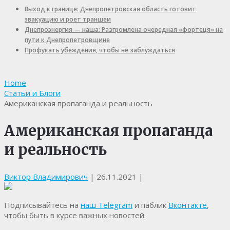
Выход к границе: Днепропетровская область готовит
эвакуацию и роет траншеи
Днепроэнергия — наша: Разгромлена очередная «фортеця» на
пути к Днепропетровщине
Профукать убеждения, чтобы не заблуждаться
Home
Статьи и Блоги
Американская пропаганда и реальность
Американская пропаганда
и реальность
Виктор Владимирович
|
26.11.2021
|
Подписывайтесь на
наш Telegram
и паблик
Вконтакте
,
чтобы быть в курсе важных новостей.