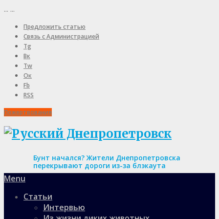
...
...
Предложить статью
Связь с Администрацией
Tg
Вк
Tw
Ок
Fb
RSS
Пожертвования
Бунт начался? Жители Днепропетровска
перекрывают дороги из-за блэкаута
Menu
Статьи
Интервью
Из жизни диких животных