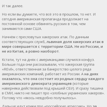
И так далее.
Но если вы думаете, что всё это в прошлом, то нет. И
сегодня американская пропаганда продолжает на
постоянной основе обвинять русских в том, чем
занимаются сами США.
Начнём с пресловутых хакерских атак. По данным
соответствующих служб,
львиная доля хакерских атак в
мире совершается с территории США. Не из России, и
не из Китая, а ровно наоборот
.
Кстати, тут на днях с американцами случился конфуз.
Больше года они рассказывали, что хакерская группа
«REvil», ответственная за банкротство целого ряда
американских компаний, работает из России. А
на днях
оказалось, что она состоит из родных сердцу каждого
американского демократа украинцев
(которые
наверняка действовали под крышей СБУ). И сразу тишина
в СМИ, никто не пишет про «злобных украинских хакеров».
Потому что «якось невдобно получылось».
Дальше идут крики про «российскую агрессию». Но
за