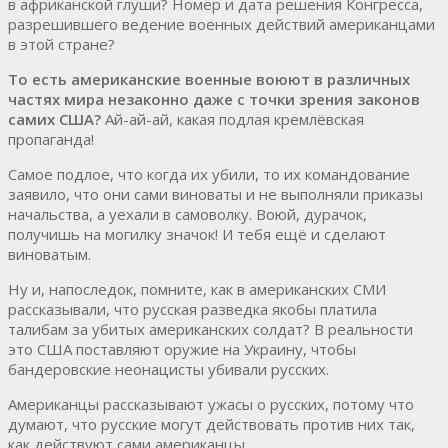
в африканской глуши? Номер и дата решения Конгресса,
разрешившего ведение военных действий американцами
в этой стране?
То есть американские военные воюют в различных
частях мира незаконно даже с точки зрения законов
самих США?
Ай-ай-ай, какая подлая кремлёвская
пропаганда!
Самое подлое, что когда их убили, то их командование
заявило, что они сами виноваты и не выполняли приказы
начальства, а уехали в самоволку. Воюй, дурачок,
получишь на могилку значок! И тебя ещё и сделают
виноватым.
Ну и, напоследок, помните, как в американских СМИ
рассказывали, что русская разведка якобы платила
талибам за убитых американских солдат? В реальности
это США поставляют оружие на Украину, чтобы
бандеровские неонацисты убивали русских.
Американцы рассказывают ужасы о русских, потому что
думают, что русские могут действовать против них так,
как действуют сами американцы.