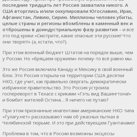
последние тридцать лет Россия захватила никого. А
США вторглись и/или оккупировали Югославию, Ирак,
Афганистан, Ливию, Сирию. Миллионы человек убиты,
целые страны и регионы вбомблены в каменный век и
отброшены в доиндустриальную фазу развития
– и всё
это под крики «Смотрите, какие опасные эти русские! Что
они творят!» (а, кстати, что?).
При этом военный бюджет Штатов на порядок выше, чем
у России. Но «бряцаем оружием» почему-то всё равно мы.
Это же Россия включила Канаду и Мексику в свой военный
блок. Это Россия открыла на территории США десятки
НКО, где учит, как правильно свергать демократически
избранное правительство. Это Россия устроила
госпереворот в Техасе с криками «Гэть вид Вашингтона!»
и бомбит жителей Остина… Я ничего не путаю?
При этом признанные инагентами американские НКО типа
«Гулагу.нет» рассказывают нам об ужасных пытках в
Челябинской тюрьме. И это при действующем Гуантанамо!
Проблема в том, что в России возможны эксцессы