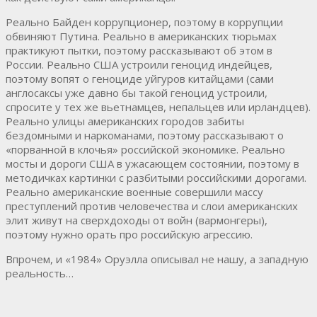
Реально Байден коррупционер, поэтому в коррупции
обвиняют Путина. Реально в американских тюрьмах
практикуют пытки, поэтому рассказывают об этом в
России. Реально США устроили геноцид индейцев,
поэтому вопят о геноциде уйгуров китайцами (сами
англосаксы уже давно бы такой геноцид устроили,
спросите у тех же вьетнамцев, непальцев или ирландцев).
Реально улицы американских городов забиты
бездомными и наркоманами, поэтому рассказывают о
«порванной в клочья» российской экономике. Реально
мосты и дороги США в ужасающем состоянии, поэтому в
методичках картинки с разбитыми российскими дорогами.
Реально американские военные совершили массу
преступлений против человечества и слои американских
элит живут на сверхдоходы от войн (вармонгеры),
поэтому нужно орать про российскую агрессию.
Впрочем, и «1984» Оруэлла описывал не нашу, а западную
реальность…