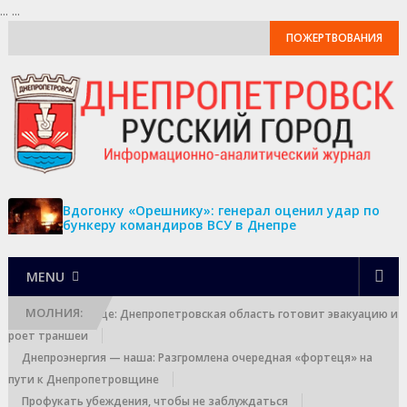
...
...
ПОЖЕРТВОВАНИЯ
Вдогонку «Орешнику»: генерал оценил удар по
бункеру командиров ВСУ в Днепре
MENU
МОЛНИЯ:
Выход к границе: Днепропетровская область готовит эвакуацию и
роет траншеи
Днепроэнергия — наша: Разгромлена очередная «фортеця» на
пути к Днепропетровщине
Профукать убеждения, чтобы не заблуждаться