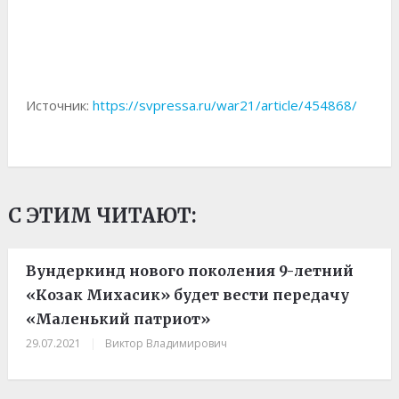
Источник:
https://svpressa.ru/war21/article/454868/
С ЭТИМ ЧИТАЮТ:
Вундеркинд нового поколения 9-летний
«Козак Михасик» будет вести передачу
«Маленький патриот»
29.07.2021
|
Виктор Владимирович