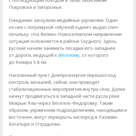
с последующим походом в тылы захисникам
Покровска и Запорожья.
Ожидаемо заскулили медийные укровояки. Один
из них с погремухой «Мучной юдинг» выдал спич-
печальку: «На Велико-Новоселовском направлении
ситуация осложняется в районе Скудного. Здесь
русские начали занимать посадки юго-западнее
от дороги, ведущей к
Веселому
, от которого
до Комара 3,8 км.
Населенный пункт Днепроэнергия перешел под
контроль москалей, сейчас они проводят
стабилизационные мероприятия внутри села. Далее
начнут продвигаться в западной части русла реки
Мокрые Ялы через Веселое-Федоровку. Таким
образом, украинским подразделениям, находящимся
восточнее, могут перекрыть кислород в Разливе-
Богатыре и Отрадном».