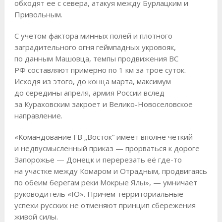
обходят ее с севера, атакуя между Бурлацким и
Привольным.
С учетом фактора минных полей и плотного
заградительного огня геймпадных укровояк,
по данным Машовца, темпы продвижения ВС
РФ составляют примерно по 1 км за трое суток.
Исходя из этого, до конца марта, максимум
до середины апреля, армия России вслед
за Кураховским закроет и Велико-Новоселовское
направление.
«Командование ГВ „Восток“ имеет вполне четкий
и недвусмысленный приказ — прорваться к дороге
Запорожье — Донецк и перерезать её где-то
на участке между Комаром и Отрадным, продвигаясь
по обеим берегам реки Мокрые Ялы», — умничает
руководитель «IO». Причем территориальные
успехи русских не отменяют принцип сбережения
живой силы.