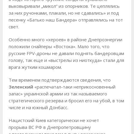
выковыривали „микол“ из опорников. Те цеплялись
за них ручонками, плакали, но не сдавались» и под
песенку «Батько наш Бандера» отправлялись на тот
свет.
Особенно много «хероев» в районе Днепроэнергии
положили снайперы «Востока». Мало того, что
русские FPV-дроны не давали поднять бандеровцам
голову, так еще и «выстрелы из ниоткуда» стали для
врага жутким кошмаром.
Тем временем подтверждаются сведения, что
Зеленский
«распечатал-таки неприкосновенный
запас» украинской армии из так называемого
стратегического резерва и бросил его на убой, в том
числе и на южный Донбасс.
Нацистский Киев категорически не хочет
прорыва ВС РФ в Днепропетровщину