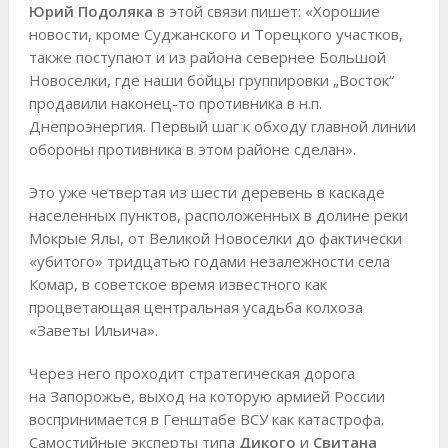
Юрий Подоляка
в этой связи пишет: «Хорошие
новости, кроме Суджанского и Торецкого участков,
также поступают и из района севернее Большой
Новоселки, где наши бойцы группировки „Восток“
продавили наконец-то противника в н.п.
Днепроэнергия. Первый шаг к обходу главной линии
обороны противника в этом районе сделан».
Это уже четвертая из шести деревень в каскаде
населенных пунктов, расположенных в долине реки
Мокрые Ялы, от Великой Новоселки до фактически
«убитого» тридцатью годами незалежности села
Комар, в советское время известного как
процветающая центральная усадьба колхоза
«Заветы Ильича».
Через него проходит стратегическая дорога
на Запорожье, выход на которую армией России
воспринимается в Генштабе ВСУ как катастрофа.
Самостийные эксперты типа
Дикого
и
Свитана