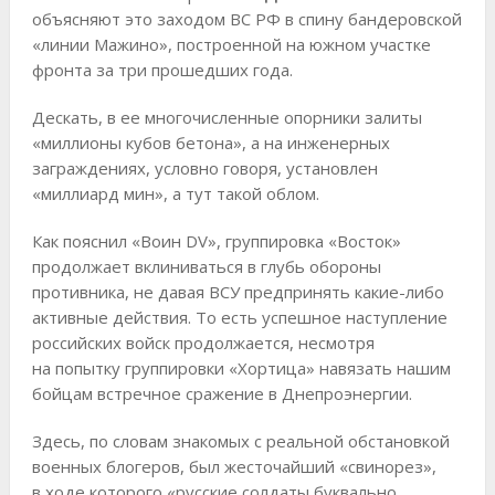
объясняют это заходом ВС РФ в спину бандеровской
«линии Мажино», построенной на южном участке
фронта за три прошедших года.
Дескать, в ее многочисленные опорники залиты
«миллионы кубов бетона», а на инженерных
заграждениях, условно говоря, установлен
«миллиард мин», а тут такой облом.
Как пояснил «Воин DV», группировка «Восток»
продолжает вклиниваться в глубь обороны
противника, не давая ВСУ предпринять какие-либо
активные действия. То есть успешное наступление
российских войск продолжается, несмотря
на попытку группировки «Хортица» навязать нашим
бойцам встречное сражение в Днепроэнергии.
Здесь, по словам знакомых с реальной обстановкой
военных блогеров, был жесточайший «свинорез»,
в ходе которого «русские солдаты буквально