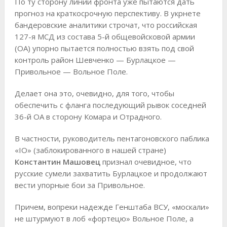
По ту сторону линии фронта уже пытаются дать
прогноз на краткосрочную перспективу. В укрнете
бандеровские аналитики строчат, что российская
127-я МСД из состава 5-й общевойсковой армии
(ОА) упорно пытается полностью взять под свой
контроль район Шевченко — Бурлацкое —
Привольное — Вольное Поле.
Делает она это, очевидно, для того, чтобы
обеспечить с фланга последующий рывок соседней
36-й ОА в сторону Комара и Отрадного.
В частности, руководитель пентагоновского паблика
«IO» (заблокированного в нашей стране)
Константин Машовец
признал очевидное, что
русские сумели захватить Бурлацкое и продолжают
вести упорные бои за Привольное.
Причем, вопреки надежде Генштаба ВСУ, «москали»
не штурмуют в лоб «фортецю» Вольное Поле, а