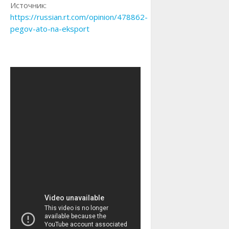
Источник:
https://russian.rt.com/opinion/478862-
pegov-ato-na-eksport