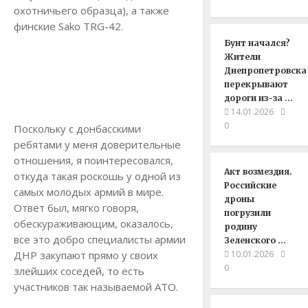
охотничьего образца), а также
финские Sako TRG-42.
Бунт начался?
Жители
Днепропетровска
перекрывают
дороги из-за …
14.01.2026
0
Поскольку с донбасскими
ребятами у меня доверительные
отношения, я поинтересовался,
Акт возмездия.
откуда такая роскошь у одной из
Российские
самых молодых армий в мире.
дроны
Ответ был, мягко говоря,
погрузили
обескураживающим, оказалось,
родину
все это добро специалисты армии
Зеленского …
ДНР закупают прямо у своих
10.01.2026
0
злейших соседей, то есть
участников так называемой АТО.