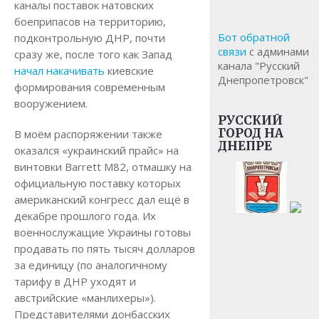
каналы поставок натовских
боеприпасов на территорию,
Бот обратной
подконтрольную ДНР, почти
связи
с админами
сразу же, после того как Запад
канала "Русский
начал накачивать
киевские
Днепропетровск"
формирования современным
вооружением.
РУССКИЙ
ГОРОД НА
В моём распоряжении также
ДНЕПРЕ
оказался «украинский прайс» на
винтовки Barrett M82, отмашку на
официальную поставку которых
американский конгресс дал ещё в
декабре прошлого года. Их
военнослужащие Украины готовы
продавать по пять тысяч долларов
за единицу (по аналогичному
тарифу в ДНР уходят и
австрийские «манлихеры»).
Представителями донбасских