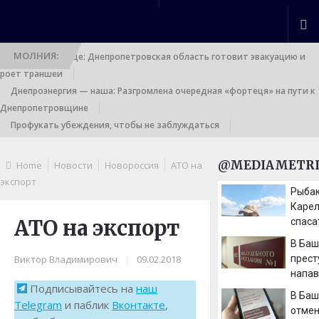
МОЛНИЯ:
Выход к границе: Днепропетровская область готовит эвакуацию и
роет траншеи
Днепроэнергия — наша: Разгромлена очередная «фортеця» на пути к
Днепропетровщине
Профукать убеждения, чтобы не заблуждаться
@MEDIAMETRI
Home
Новости
Новороссия
АТО на
экспорт
Рыбак
Карел
АТО на экспорт
спаса
жиле
В Баш
Виктор Владимирович
|
09.02.2018
прест
напав
Подписывайтесь на
наш
после
В Баш
Telegram
и паблик
Вконтакте
,
отме