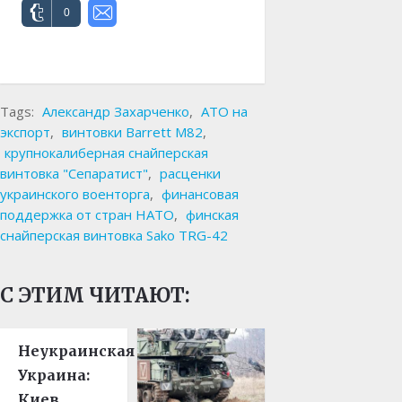
0
Tags:
Александр Захарченко
,
АТО на
экспорт
,
винтовки Barrett M82
,
крупнокалиберная снайперская
винтовка "Сепаратист"
,
расценки
украинского военторга
,
финансовая
поддержка от стран НАТО
,
финская
снайперская винтовка Sako TRG-42
С ЭТИМ ЧИТАЮТ:
Неукраинская
Украина:
Киев