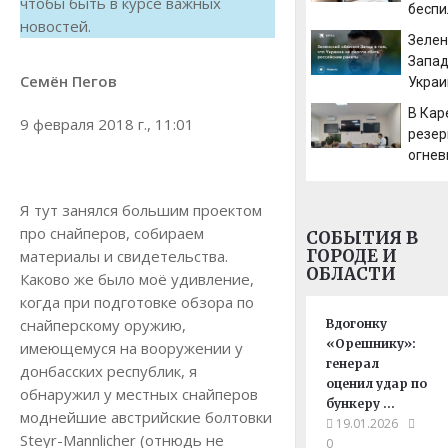
чтобы быть в курсе важных
беспи
новостей.
ракет
Зелен
Запад
Семён Пегов
Украи
сбить
В Кар
9 февраля 2018 г., 11:01
раке
резер
огнев
(ФОТ
Я тут занялся большим проектом
про снайперов, собираем
СОБЫТИЯ В
ГОРОДЕ И
материалы и свидетельства.
ОБЛАСТИ
Каково же было моё удивление,
когда при подготовке обзора по
снайперскому оружию,
Вдогонку
«Орешнику»:
имеющемуся на вооружении у
генерал
донбасских республик, я
оценил удар по
обнаружил у местных снайперов
бункеру …
моднейшие австрийские болтовки
19.01.2026
Steyr-Mannlicher (отнюдь не
0