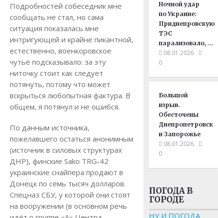
Ночной удар
Подробностей собеседник мне
по Украине:
сообщать не стал, но сама
Приднепровскую
ситуация показалась мне
ТЭС
интригующей и крайне пикантной,
парализовало, …
естественно, военкоровское
08.01.2026
чутьё подсказывало: за эту
0
ниточку стоит как следует
потянуть, потому что может
вскрыться любопытная фактура. В
Большой
взрыв.
общем, я потянул и не ошибся.
Обесточены
Днепропетровск
По данным источника,
и Запорожье
пожелавшего остаться анонимным
08.01.2026
(источник в силовых структурах
0
ДНР), финские Sako TRG-42
украинские снайпера продают в
Донецк по семь тысяч долларов.
ПОГОДА В
Спецназ СБУ, у которой они стоят
ГОРОДЕ
на вооружении (в основном речь
НУ И ПОГОДА
идёт о группе «А» Центра