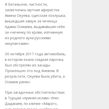
В батальоне, частности,
засветилась мутная аферистка
Амина Окуева, одесская хохлушка,
вышедшая замуж за чеченца
Адама Осмаева, выдававшая себя
за «чеченку по крови, изгнанную
из родного аула русскими
оккупантами».
30 октября 2017 года автомобиль,
в котором ехала сладкая парочка,
был обстрелян из засады.
Произошло это под Киевом. В
результате, Окуева была убита, а
Осмаев ранен.
При загадочных обстоятельствах
в Турции «принял ислам» Илес
Дадакаев, по кличке «Марат»,
культовая в среде «шайтанов»