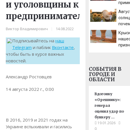
и уголовщины к
примк
Решу
Авгус
предпринимательству
солнц
почем
Виктор Владимирович
|
14.08.2022
необ
Крыс
даже 
нашес
Подписывайтесь на
наш
призн
Telegram
и паблик
Вконтакте
,
эколо
чтобы быть в курсе важных
катас
новостей.
Irkuts
СОБЫТИЯ В
ГОРОДЕ И
Александр Ростовцев
ОБЛАСТИ
14 августа 2022 г., 0:00
Вдогонку
«Орешнику»:
генерал
оценил удар по
бункеру …
В 2016, 2019 и 2021 годах на
19.01.2026
Украине вспыхивали и гасились
0