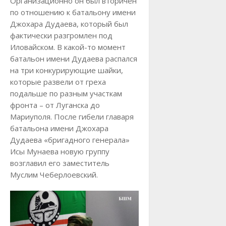
Организационно он был вторичен
по отношению к батальону имени
Джохара Дудаева, который был
фактически разгромлен под
Иловайском. В какой-то момент
батальон имени Дудаева распался
на три конкурирующие шайки,
которые развели от греха
подальше по разным участкам
фронта – от Луганска до
Мариуполя. После гибели главаря
батальона имени Джохара
Дудаева «бригадного генерала»
Исы Мунаева новую группу
возглавил его заместитель
Муслим Чеберлоевский.