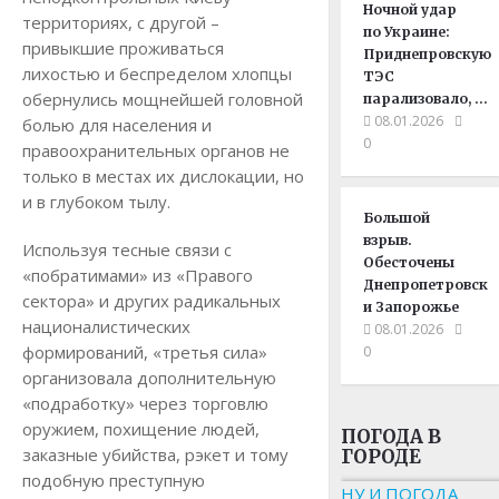
Ночной удар
территориях, с другой –
по Украине:
привыкшие проживаться
Приднепровскую
лихостью и беспределом хлопцы
ТЭС
обернулись мощнейшей головной
парализовало, …
08.01.2026
болью для населения и
0
правоохранительных органов не
только в местах их дислокации, но
и в глубоком тылу.
Большой
взрыв.
Используя тесные связи с
Обесточены
«побратимами» из «Правого
Днепропетровск
сектора» и других радикальных
и Запорожье
националистических
08.01.2026
формирований, «третья сила»
0
организовала дополнительную
«подработку» через торговлю
оружием, похищение людей,
ПОГОДА В
заказные убийства, рэкет и тому
ГОРОДЕ
подобную преступную
НУ И ПОГОДА