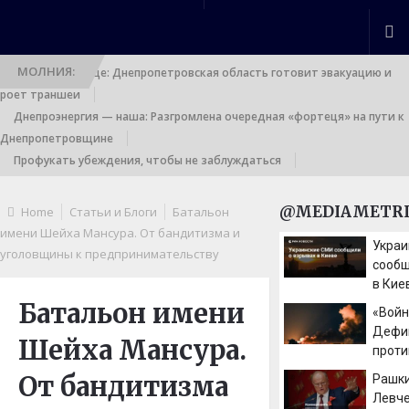
МОЛНИЯ:
Выход к границе: Днепропетровская область готовит эвакуацию и
роет траншеи
Днепроэнергия — наша: Разгромлена очередная «фортеця» на пути к
Днепропетровщине
Профукать убеждения, чтобы не заблуждаться
@MEDIAMETRI
Home
Статьи и Блоги
Батальон
имени Шейха Мансура. От бандитизма и
Украи
уголовщины к предпринимательству
сообщ
в Кие
Батальон имени
«Войн
Дефи
Шейха Мансура.
проти
Киев
От бандитизма
Рашки
приве
Левче
форм