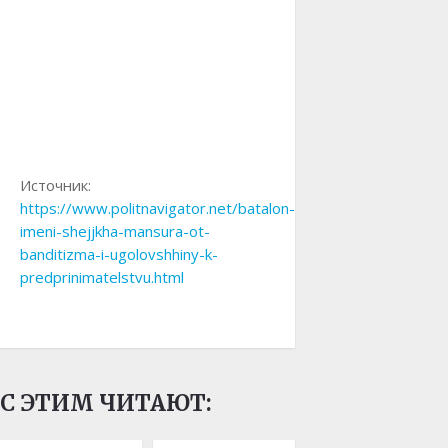
Источник:
https://www.politnavigator.net/batalon-
imeni-shejjkha-mansura-ot-
banditizma-i-ugolovshhiny-k-
predprinimatelstvu.html
С ЭТИМ ЧИТАЮТ: