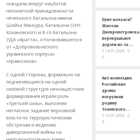
скандалы вокруг нацбатов
непонятной принадлежности:
чеченского батальона имени
Бунт начался?
Шейха Мансура, батальона ОУН
Жители
Кохановского и 8-го батальона
Днепропетровска
перекрывают
УДА «Аратта», отпочковавшегося
дороги из-за …
от «Добровольческого
14.01.2026
украинского корпуса»
0
«правосеков».
С одной стороны, формально не
Акт возмездия.
подчиняющиеся ни одной
Российские
силовой структуре неонацистские
дроны
формирования играли роль
погрузили
«третьей силы», выполняя
родину
Зеленского …
негласное задание верховной
10.01.2026
власти по террористическим
0
обстрелам и ведению
диверсионной войны на
неподконтрольных Киеву