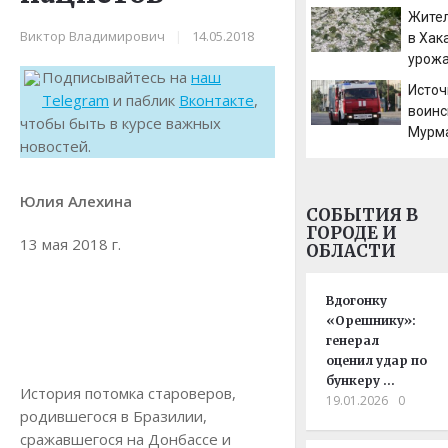
санкц
Жител
миров
Виктор Владимирович
|
14.05.2018
в Хак
(Reute
урожа
Велик
Подписывайтесь на
наш
Источ
Telegram
и паблик
Вконтакте
,
воинс
чтобы быть в курсе важных
Мурм
новостей.
загор
столо
Юлия Алехина
СОБЫТИЯ В
ГОРОДЕ И
13 мая 2018 г.
ОБЛАСТИ
Вдогонку
«Орешнику»:
генерал
оценил удар по
бункеру …
История потомка староверов,
19.01.2026
0
родившегося в Бразилии,
сражавшегося на Донбассе и