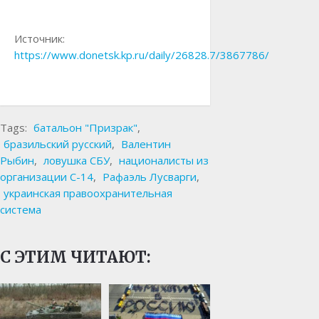
Источник:
https://www.donetsk.kp.ru/daily/26828.7/3867786/
Tags:
батальон "Призрак"
,
бразильский русский
,
Валентин
Рыбин
,
ловушка СБУ
,
националисты из
организации С-14
,
Рафаэль Лусварги
,
украинская правоохранительная
система
С ЭТИМ ЧИТАЮТ: