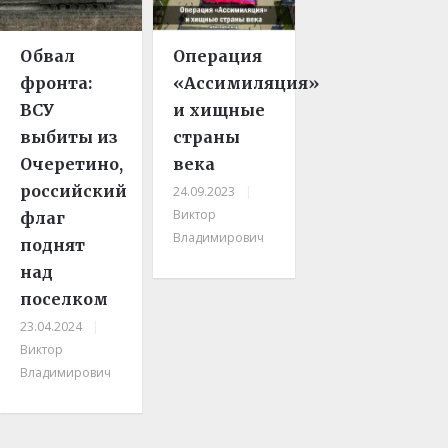
Обвал
Операция
фронта:
«Ассимиляция»
ВСУ
и хищные
выбиты из
страны
Очеретино,
века
российский
24.09.2023
|
Виктор
флаг
Владимирович
поднят
над
поселком
23.04.2024
|
Виктор
Владимирович