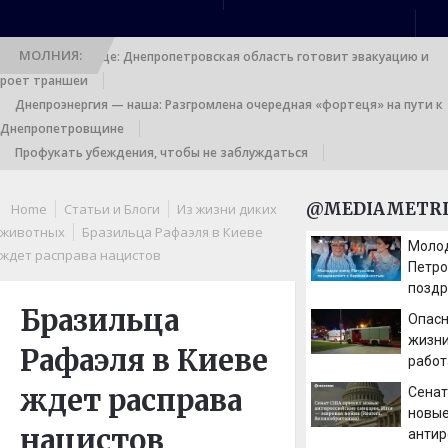
МОЛНИЯ:
Выход к границе: Днепропетровская область готовит эвакуацию и
роет траншеи
Днепроэнергия — наша: Разгромлена очередная «фортеця» на пути к
Днепропетровщине
Профукать убеждения, чтобы не заблуждаться
@MEDIAMETRI
Home
Статьи и Блоги
Из жизни диких
животных
Бразильца Рафаэля в Киеве
Моло
ждет расправа нацистов
Петро
поздр
бере
Бразильца
Опасн
жизни
Рафаэля в Киеве
работ
ждет расправа
Сенат
новы
нацистов
антир