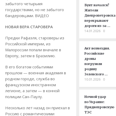
забытого четырьмя
Бунт начался?
государствами, но не забытого
Жители
бандеровцами. ВИДЕО
Днепропетровска
перекрывают
дороги из-за …
НОВАЯ ВЕРА СТАРОВЕРА
14.01.2026
0
Предки Рафаэля, староверы из
Российской империи, из
Акт возмездия.
Малороссии попали вначале в
Российские
Европу, затем в Бразилию.
дроны
погрузили
В его богатом событиями
родину
прошлом — военная академия в
Зеленского …
родном городе, служба во
10.01.2026
0
французском иностранном
легионе, а затем — в конной
полиции Сан-Паулу.
Ночной удар
по Украине:
Несколько лет назад он приехал в
Приднепровскую
ТЭС
Россию с романтическими