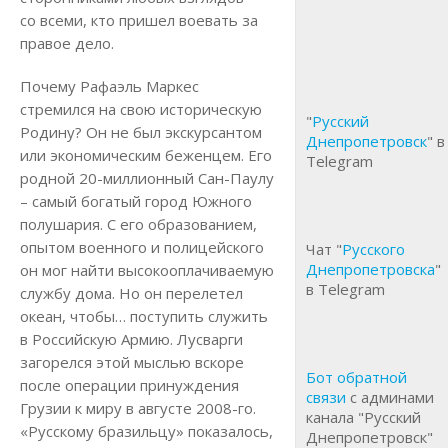
со всеми, кто пришел воевать за
правое дело.
Почему Рафаэль Маркес
стремился на свою историческую
"
Русский
Родину? Он не был экскурсантом
Днепропетровск
" в
или экономическим беженцем. Его
Telegram
родной 20-миллионный Сан-Паулу
– самый богатый город Южного
полушария. С его образованием,
опытом военного и полицейского
Чат "
Русского
Днепропетровска
"
он мог найти высокооплачиваемую
в Telegram
службу дома. Но он перелетел
океан, чтобы… поступить служить
в Российскую Армию. Лусварги
загорелся этой мыслью вскоре
Бот обратной
после операции принуждения
связи
с админами
Грузии к миру в августе 2008-го.
канала "Русский
«Русскому бразильцу» показалось,
Днепропетровск"