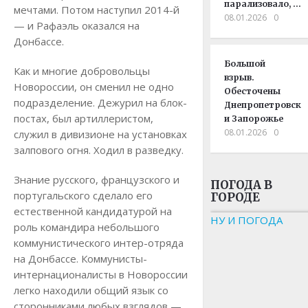
парализовало, …
мечтами. Потом наступил 2014-й
08.01.2026
0
— и Рафаэль оказался на
Донбассе.
Большой
Как и многие добровольцы
взрыв.
Новороссии, он сменил не одно
Обесточены
подразделение. Дежурил на блок-
Днепропетровск
постах, был артиллеристом,
и Запорожье
08.01.2026
0
служил в дивизионе на установках
залпового огня. Ходил в разведку.
Знание русского, французского и
ПОГОДА В
португальского сделало его
ГОРОДЕ
естественной кандидатурой на
НУ И ПОГОДА
роль командира небольшого
коммунистического интер-отряда
на Донбассе. Коммунисты-
интернационалисты в Новороссии
легко находили общий язык со
сторонниками любых взглядов —