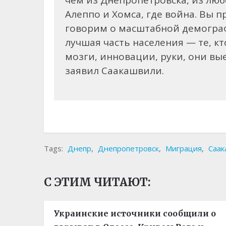
чем из Днепропетровска, из люб
Алеппо и Хомса, где война. Вы 
говорим о масштабной демограф
лучшая часть населения — те, кт
мозги, инновации, руки, они вы
заявил Саакашвили.
Tags:
Днепр
,
Днепропетровск
,
Миграция
,
Саак
С ЭТИМ ЧИТАЮТ:
Украинские источники сообщили о