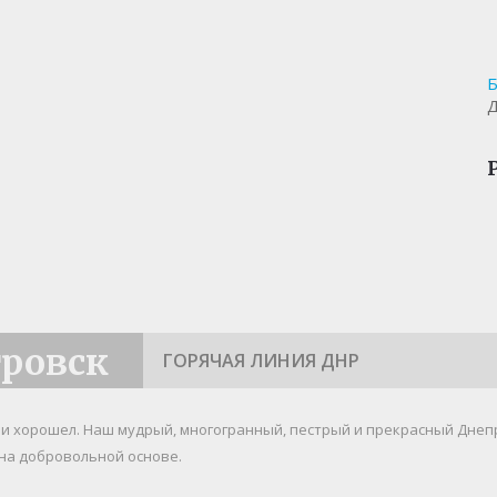
Б
Д
тровск
ГОРЯЧАЯ ЛИНИЯ ДНР
я и хорошел. Наш мудрый, многогранный, пестрый и прекрасный Днеп
на добровольной основе.