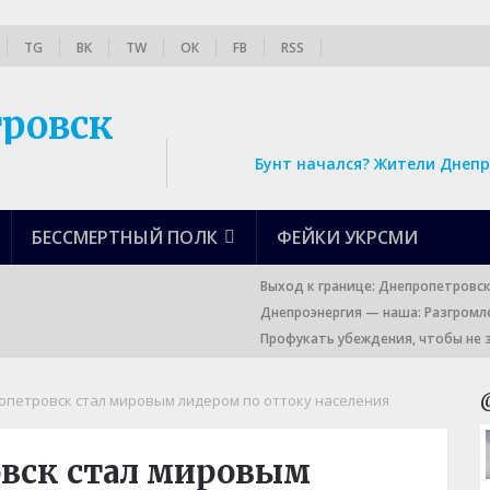
TG
ВК
TW
ОК
FB
RSS
Бунт начался? Жители Днепр
БЕССМЕРТНЫЙ ПОЛК
ФЕЙКИ УКРСМИ
Выход к границе: Днепропетровс
Днепроэнергия — наша: Разгромл
Профукать убеждения, чтобы не 
петровск стал мировым лидером по оттоку населения
вск стал мировым