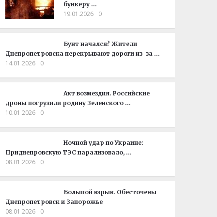
бункеру …
19.01.2026
0
Бунт начался? Жители
Днепропетровска перекрывают дороги из-за …
14.01.2026
0
Акт возмездия. Российские
дроны погрузили родину Зеленского …
10.01.2026
0
Ночной удар по Украине:
Приднепровскую ТЭС парализовало, …
08.01.2026
0
Большой взрыв. Обесточены
Днепропетровск и Запорожье
08.01.2026
0