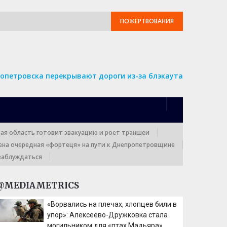
ПОЖЕРТВОВАНИЯ
опетровска перекрывают дороги из-за блэкаута
кая область готовит эвакуацию и роет траншеи
ена очередная «фортеця» на пути к Днепропетровщине
заблуждаться
@MEDIAMETRICS
«Ворвались на плечах, хлопцев били в
упор»: Алексеево-Дружковка стала
могильником для «птах Мадьяра»