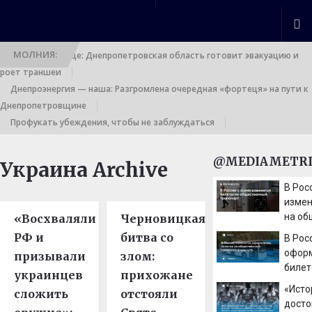
МОЛНИЯ:
Выход к границе: Днепропетровская область готовит эвакуацию и
роет траншеи
Днепроэнергия — наша: Разгромлена очередная «фортеця» на пути к
Днепропетровщине
Профукать убеждения, чтобы не заблуждаться
@MEDIAMETRI
Украина Archive
В Рос
измен
на о
«Восхваляли
Черновицкая
транс
РФ и
битва со
В Рос
офор
призывали
злом:
билет
украинцев
прихожане
обще
«Исто
сложить
отстояли
транс
досто
суть