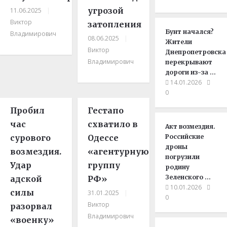
угрозой
11.06.2025
|
Виктор
затопления
Бунт начался?
Владимирович
08.06.2025
|
Жители
Виктор
Днепропетровска
Владимирович
перекрывают
дороги из-за …
14.01.2026
0
Пробил
Гестапо
час
схватило в
Акт возмездия.
сурового
Одессе
Российские
дроны
возмездия.
«агентурную
погрузили
Удар
группу
родину
Зеленского …
адской
РФ»
10.01.2026
силы
31.01.2025
|
0
Виктор
разорвал
Владимирович
«военку»