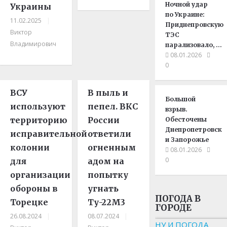
Ночной удар
Украины
по Украине:
11.02.2025
|
Приднепровскую
Виктор
ТЭС
Владимирович
парализовало, …
08.01.2026
0
ВСУ
В пыль и
Большой
используют
пепел. ВКС
взрыв.
территорию
России
Обесточены
Днепропетровск
исправительной
ответили
и Запорожье
колонии
огненным
08.01.2026
0
для
адом на
организации
попытку
обороны в
угнать
ПОГОДА В
Торецке
Ту-22М3
ГОРОДЕ
26.08.2024
|
08.07.2024
|
НУ И ПОГОДА