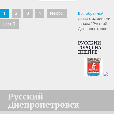
1
2
3
4
Next
Бот обратной
связи
с админами
канала "Русский
Last
Днепропетровск"
РУССКИЙ
ГОРОД НА
ДНЕПРЕ
Русский
Днепропетровск