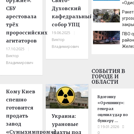
оружие»:
Свято-
«Одис
СБУ
Духовский
никог
Ракет
спец
арестовала
кафедральный
угроз
объяс
трёх
собор УПЦ
закр
верит
аэроп
пророссийских
19.06.2025
|
ПВО с
тольк
по ре
Виктор
агитаторов
райо
Нолан
к это
Владимирович
Желе
Гоме
17.10.2025
|
Курск
Виктор
сообщ
Владимирович
дыма
СОБЫТИЯ В
ГОРОДЕ И
ОБЛАСТИ
Кому Киев
Вдогонку
спешно
«Орешнику»:
готовится
генерал
оценил удар по
продать
Украина:
бункеру …
завод
урановые
19.01.2026
«Сумыхимпром»?
шахты под
0