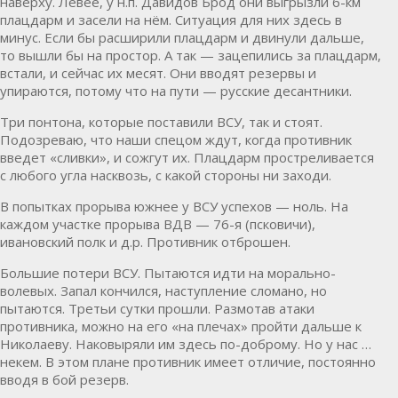
наверху. Левее, у н.п. Давидов Брод они выгрызли 6-км
плацдарм и засели на нём. Ситуация для них здесь в
минус. Если бы расширили плацдарм и двинули дальше,
то вышли бы на простор. А так — зацепились за плацдарм,
встали, и сейчас их месят. Они вводят резервы и
упираются, потому что на пути — русские десантники.
Три понтона, которые поставили ВСУ, так и стоят.
Подозреваю, что наши спецом ждут, когда противник
введет «сливки», и сожгут их. Плацдарм простреливается
с любого угла насквозь, с какой стороны ни заходи.
В попытках прорыва южнее у ВСУ успехов — ноль. На
каждом участке прорыва ВДВ — 76-я (псковичи),
ивановский полк и д.р. Противник отброшен.
Большие потери ВСУ. Пытаются идти на морально-
волевых. Запал кончился, наступление сломано, но
пытаются. Третьи сутки прошли. Размотав атаки
противника, можно на его «на плечах» пройти дальше к
Николаеву. Наковыряли им здесь по-доброму. Но у нас …
некем. В этом плане противник имеет отличие, постоянно
вводя в бой резерв.