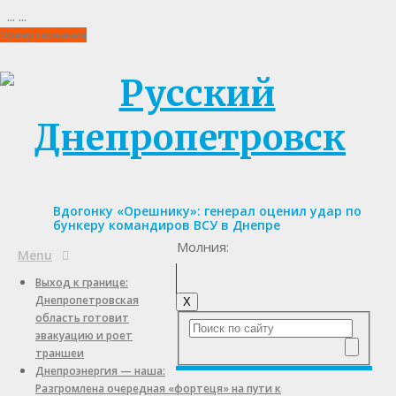
...
...
Пожертвования
Вдогонку «Орешнику»: генерал оценил удар по
бункеру командиров ВСУ в Днепре
Молния:
Menu
Выход к границе:
Днепропетровская
X
область готовит
эвакуацию и роет
траншеи
Днепроэнергия — наша:
Разгромлена очередная «фортеця» на пути к