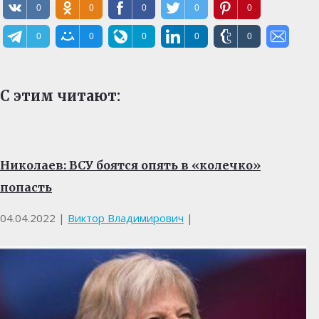
0
0
0
0
0
0
0
0
0
0
С этим читают:
Николаев: ВСУ боятся опять в «колечко»
попасть
04.04.2022
|
Виктор Владимирович
|