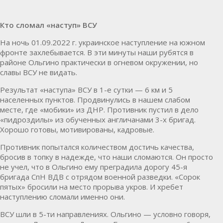
Кто сломал «наступ» ВСУ
На ночь 01.09.2022 г. украинское наступление на южном
фронте захлебывается. В эти минуты наши рубятся в
районе Ольгино практически в огневом окружении, но
славы ВСУ не видать.
Результат «наступа» ВСУ в 1-е сутки — 6 км и 5
населенных пунктов. Продвинулись в нашем слабом
месте, где «мобики» из ДНР. Противник пустил в дело
«пидроздилы» из обученных англичанами 3-х бригад.
Хорошо готовы, мотивированы, кадровые.
Противник попытался количеством достичь качества,
бросив в топку в надежде, что наши сломаются. Он просто
не учел, что в Ольгино ему преградила дорогу 45-я
бригада СпН ВДВ с отрядом военной разведки. «Сорок
пятых» бросили на место прорыва укров. И хребет
наступлению сломали именно они.
ВСУ шли в 5-ти направлениях. Ольгино — условно говоря,