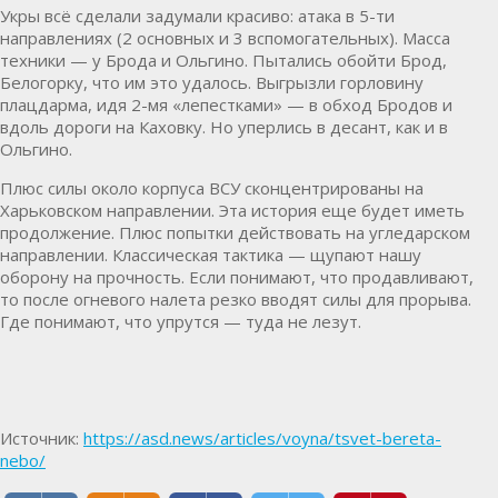
Укры всё сделали задумали красиво: атака в 5-ти
направлениях (2 основных и 3 вспомогательных). Масса
техники — у Брода и Ольгино. Пытались обойти Брод,
Белогорку, что им это удалось. Выгрызли горловину
плацдарма, идя 2-мя «лепестками» — в обход Бродов и
вдоль дороги на Каховку. Но уперлись в десант, как и в
Ольгино.
Плюс силы около корпуса ВСУ сконцентрированы на
Харьковском направлении. Эта история еще будет иметь
продолжение. Плюс попытки действовать на угледарском
направлении. Классическая тактика — щупают нашу
оборону на прочность. Если понимают, что продавливают,
то после огневого налета резко вводят силы для прорыва.
Где понимают, что упрутся — туда не лезут.
Источник:
https://asd.news/articles/voyna/tsvet-bereta-
nebo/