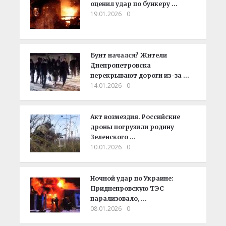
оценил удар по бункеру …
19.01.2026
0
Бунт начался? Жители
Днепропетровска
перекрывают дороги из-за …
14.01.2026
0
Акт возмездия. Российские
дроны погрузили родину
Зеленского …
10.01.2026
0
Ночной удар по Украине:
Приднепровскую ТЭС
парализовало, …
08.01.2026
0