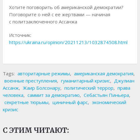
Хотите поговорить об американской демократии?
Поговорите о ней с ее жертвами — начиная
с политзаключенного Ассанжа
Источник:
https://ukraina.ru/opinion/20211213/1032874508.html
Tags:
авторитарные режимы
,
американская демократия
,
военные преступления
,
гуманитарный кризис
,
Джулиан
Ассанж
,
Жаир Болсонару
,
политический террор
,
права
человека
,
саммит за демократию
,
Себастьян Пиньера
,
секретные тюрьмы
,
циничный фарс
,
экономический
кризис
С ЭТИМ ЧИТАЮТ: