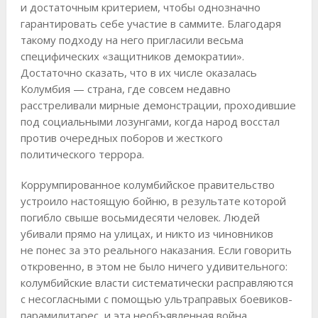
и достаточным критерием, чтобы однозначно
гарантировать себе участие в саммите. Благодаря
такому подходу на него пригласили весьма
специфических «защитников демократии».
Достаточно сказать, что в их числе оказалась
Колумбия — страна, где совсем недавно
расстреливали мирные демонстрации, проходившие
под социальными лозунгами, когда народ восстал
против очередных поборов и жесткого
политического террора.
Коррумпированное колумбийское правительство
устроило настоящую бойню, в результате которой
погибло свыше восьмидесяти человек. Людей
убивали прямо на улицах, и никто из чиновников
не понес за это реального наказания. Если говорить
откровенно, в этом не было ничего удивительного:
колумбийские власти систематически расправляются
с несогласными с помощью ультраправых боевиков-
парамилитарес, и эта необъявленная война