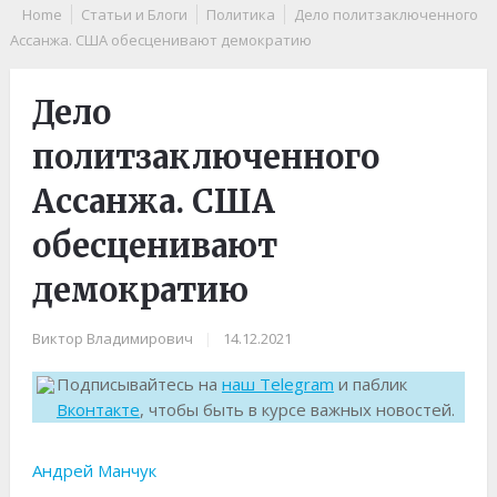
Home
Статьи и Блоги
Политика
Дело политзаключенного
Ассанжа. США обесценивают демократию
Дело
политзаключенного
Ассанжа. США
обесценивают
демократию
Виктор Владимирович
|
14.12.2021
Подписывайтесь на
наш Telegram
и паблик
Вконтакте
, чтобы быть в курсе важных новостей.
Андрей Манчук