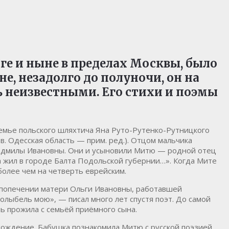
оге и ныне в пределах Москвы, было
е, незадолго до полуночи, он на
ь неизвестными. Его стихи и поэмы
семье польского шляхтича Яна Руто-Рутенко-Рутницкого
.в. Одесская область — прим. ред.). Отцом мальчика
юдмилы Ивановны. Они и усыновили Митю — родной отец
а жил в городе Балта Подольской губернии…». Когда Мите
олее чем на четверть еврейским.
а попечении матери Ольги Ивановны, работавшей
ыбель мою», — писал много лет спустя поэт. До самой
ь прожила с семьёй приёмного сына.
хождение. Бабушка познакомила Митю с русской поэзией,