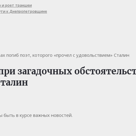
ю и роет траншеи
пути к Днепропетровщине
ах погиб поэт, которого «прочел с удовольствием» Сталин
 при загадочных обстоятельст
Сталин
бы быть в курсе важных новостей.