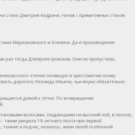
 на стихи Дмитрия Кедрина. Начав с примитивных стихов
стихи Мережковского и Есенина. Да и произведения
ак раз тогда Днепропетровском. Они не пропустили,
внеклассного чтения попавшую в хрестоматии поэму
довать дорогого Леонида Ильича, чьи внуки обязательно
звращается домой к тётке. По возвращении
й.
штановыми волосами, спадающими на высокий лоб, в пенсне,
— таким увидела 19-летнего поэта при первой
 тонкие и подчас, казалось, жили своей особенной