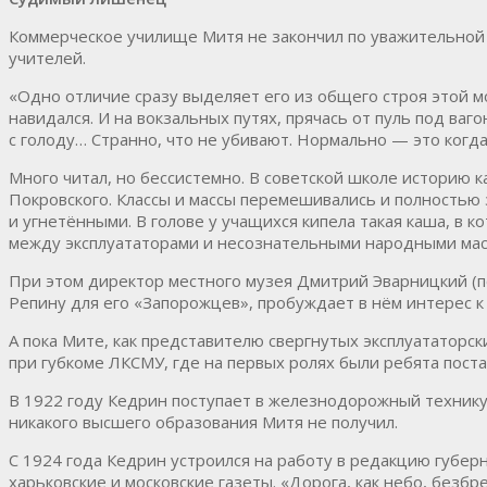
Коммерческое училище Митя не закончил по уважительной п
учителей.
«Одно отличие сразу выделяет его из общего строя этой мо
навидался. И на вокзальных путях, прячась от пуль под ваг
с голоду… Странно, что не убивают. Нормально — это когд
Много читал, но бессистемно. В советской школе историю 
Покровского. Классы и массы перемешивались и полностью
и угнетёнными. В голове у учащихся кипела такая каша, в к
между эксплуататорами и несознательными народными мас
При этом директор местного музея Дмитрий Эварницкий (п
Репину для его «Запорожцев», пробуждает в нём интерес к
А пока Мите, как представителю свергнутых эксплуататорск
при губкоме ЛКСМУ, где на первых ролях были ребята пос
В 1922 году Кедрин поступает в железнодорожный техникум
никакого высшего образования Митя не получил.
С 1924 года Кедрин устроился на работу в редакцию губер
харьковские и московские газеты. «Дорога, как небо, безбр