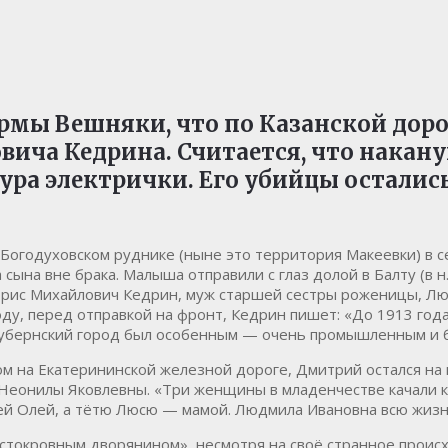
ормы Вешняки, что по Казанской дор
ича Кедрина. Считается, что наканун
ра электрички. Его убийцы осталис
-Богодуховском руднике (ныне это территория Макеевки) в 
сына вне брака. Малыша отправили с глаз долой в Балту (в н
рис Михайлович Кедрин, муж старшей сестры роженицы, Л
оду, перед отправкой на фронт, Кедрин пишет: «До 1913 год
 губернский город был особенным — очень промышленным и б
дом на Екатерининской железной дороге, Дмитрий остался н
онилы Яковлевны. «Три женщины в младенчестве качали кол
тей Олей, а тётю Люсю — мамой. Людмила Ивановна всю жизн
истокровным дворянином», несмотря на своё странное проис