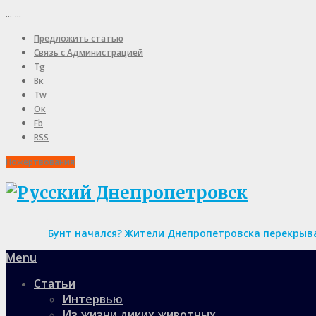
...
...
Предложить статью
Связь с Администрацией
Tg
Вк
Tw
Ок
Fb
RSS
Пожертвования
Бунт начался? Жители Днепропетровска перекрыва
Menu
Статьи
Интервью
Из жизни диких животных