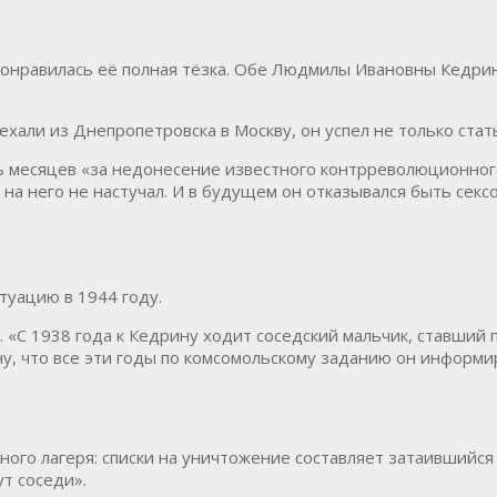
понравилась её полная тёзка. Обе Людмилы Ивановны Кедрин
хали из Днепропетровска в Москву, он успел не только ста
ь месяцев «за недонесение известного контрреволюционного 
 на него не настучал. И в будущем он отказывался быть секс
туацию в 1944 году.
. «С 1938 года к Кедрину ходит соседский мальчик, ставший 
у, что все эти годы по комсомольскому заданию он информир
ого лагеря: списки на уничтожение составляет затаившийся
т соседи».