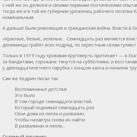
с ней же он делился и своими первыми поэтическими опыта
тогда же и в той же губернии уроженец рабочего посёлка 
номинальным.
А дальше были революция и гражданская война. Власти в Ек
«Красные, белые, зеленые… Семнадцать раз меняется власт
деникинцы грабят всех подряд, по окрестным селам гуляют
Только в 1919 году кровавая круговерть притихает — в Ек
за бандитами, горожане тянутся на субботники, и восстана
у двенадцатилетнего парубка с концом хаоса и началом тр
Сам же Кедрин писал так:
Воспоминанья детства!
Это было
В том городе семнадцати властей,
Который поднимал семнадцать раз
Свои дома из пепла и развалин,
Чтобы назавтра снова их найти
В развалинах и пепле…
Судимый лишенец