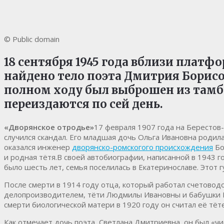
© Public domain
18 сентября 1945 года вблизи платф
найдено тело поэта Дмитрия Борисов
полном ходу был выброшен из тамбу
переиздаются по сей день.
«Дворянское отродье»
17 февраля 1907 года на Берестов
случился скандал. Его младшая дочь Ольга Ивановна родила 
оказался инженер
дворянско-ромскогого происхождения
Бо
и родная тётя.В своей автобиографии, написанной в 1943 г
было шесть лет, семья поселилась в Екатеринославе. Этот
После смерти в 1914 году отца, который работал счетово
делопроизводителем, тёти Людмилы Ивановны и бабушки Не
смерти биологической матери в 1920 году он считал её тё
Как отмечает дочь поэта, Светлана Дмитриевна, он был «ч