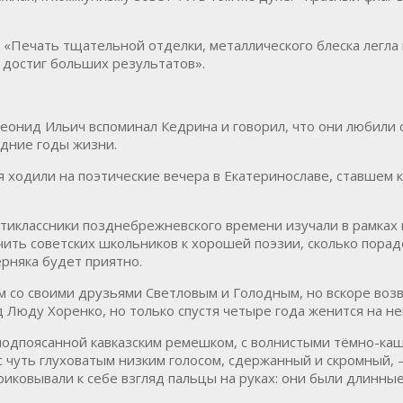
: «Печать тщательной отделки, металлического блеска легла
к достиг больших результатов».
еонид Ильич вспоминал Кедрина и говорил, что они любили 
едние годы жизни.
 ходили на поэтические вечера в Екатеринославе, ставшем к
тиклассники позднебрежневского времени изучали в рамках 
учить советских школьников к хорошей поэзии, сколько пора
ерняка будет приятно.
ам со своими друзьями Светловым и Голодным, но вскоре во
Люду Хоренко, но только спустя четыре года женится на не
 подпоясанной кавказским ремешком, с волнистыми тёмно-ка
с чуть глуховатым низким голосом, сдержанный и скромный, 
ковывали к себе взгляд пальцы на руках: они были длинные,