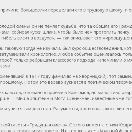
ричине: большевики переделали его в трудовую школу, и он
лодой смены: он не пеняет судьбе, что та обошла его Гражд
онами, собирал куски шлака, чтобы было чем протопить печку
а гибель висит в воздухе», — так описывает его мироощущен
как таковую тогда не изучали, был курс обществоведения, к
 затуманивали хронологию. Любое событие оценивалось толь
оторой только рёбрышки классового подхода напоминали о мяс
сами.
оменявший в 1917 году фамилию на Яворницкий), тот самый
 прошлому. Потом это варево аукнется в поэтическом творче
их классов, отказано в приёме в Комсомол, но милостиво ра
тарше — Миша Эпштейн и Мотл Шейнкман, известные уже тог
 и учится там два года. Разумеется, как и полагалось лише
нской газеты «Грядущая смена». С этого момента стихи Кедр
ежная, к коммунизму зовет». И в том же духе: «Красный флаг