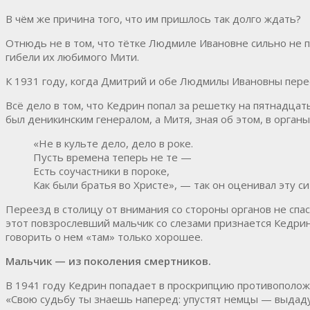
В чём же причина того, что им пришлось так долго ждать?
Отнюдь не в том, что тётке Людмиле Ивановне сильно не 
гибели их любимого Мити.
К 1931 году, когда Дмитрий и обе Людмилы Ивановны перее
Всё дело в том, что Кедрин попал за решетку на пятнадцат
был деникинским генералом, а Митя, зная об этом, в органы
«Не в культе дело, дело в роке.
Пусть времена теперь не те —
Есть соучастники в пороке,
Как были братья во Христе», — так он оценивал эту си
Переезд в столицу от внимания со стороны органов не спас
этот повзрослевший мальчик со слезами признается Кедрин
говорить о нем «там» только хорошее.
Мальчик — из поколения смертников.
В 1941 году Кедрин попадает в проскрипцию противоположн
«Свою судьбу ты знаешь наперед: упустят немцы — выдаду