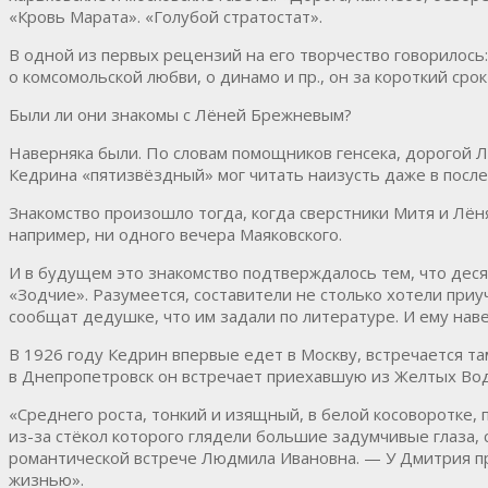
«Кровь Марата». «Голубой стратостат».
В одной из первых рецензий на его творчество говорилось
о комсомольской любви, о динамо и пр., он за короткий сро
Были ли они знакомы с Лёней Брежневым?
Наверняка были. По словам помощников генсека, дорогой Л
Кедрина «пятизвёздный» мог читать наизусть даже в посл
Знакомство произошло тогда, когда сверстники Митя и Лёня
например, ни одного вечера Маяковского.
И в будущем это знакомство подтверждалось тем, что деся
«Зодчие». Разумеется, составители не столько хотели при
сообщат дедушке, что им задали по литературе. И ему нав
В 1926 году Кедрин впервые едет в Москву, встречается т
в Днепропетровск он встречает приехавшую из Желтых Вод 
«Среднего роста, тонкий и изящный, в белой косоворотке,
из-за стёкол которого глядели большие задумчивые глаза, 
романтической встрече Людмила Ивановна. — У Дмитрия при
жизнью».