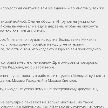
 продолжал учиться в том же здании и во многом у тех же
анской войной. Она не обошла. И трупов на улицах он
. И соль выменивал на еду в деревне, чтобы не опухнуть
ие тех лет Лев Аннинский.
оторый читали по трудам историка-большевика Михаила
ко с точки зрения борьбы между угнетателями
е, то есть о том, что когда-то и где-то там происходило
, который вместе с генералом Драгомировым позировал
стве Кедрина, но об этом ниже.
зрешено участвовать в работе литстудии «Молодая кузница»
да как Михаил Голодный и Михаил Светлов.
нцу, никуда не уехавшему и не потерявшему документы,
ина регулярно печатают не только местные, но также
 в синеве над райкомом». «Дней грядущих пурпурный закат».