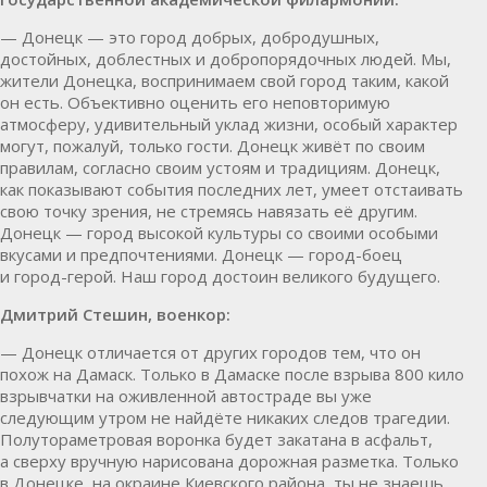
— Донецк — это город добрых, добродушных,
достойных, доблестных и добропорядочных людей. Мы,
жители Донецка, воспринимаем свой город таким, какой
он есть. Объективно оценить его неповторимую
атмосферу, удивительный уклад жизни, особый характер
могут, пожалуй, только гости. Донецк живёт по своим
правилам, согласно своим устоям и традициям. Донецк,
как показывают события последних лет, умеет отстаивать
свою точку зрения, не стремясь навязать её другим.
Донецк — город высокой культуры со своими особыми
вкусами и предпочтениями. Донецк — город-боец
и город-герой. Наш город достоин великого будущего.
Дмитрий Стешин, военкор:
— Донецк отличается от других городов тем, что он
похож на Дамаск. Только в Дамаске после взрыва 800 кило
взрывчатки на оживленной автостраде вы уже
следующим утром не найдёте никаких следов трагедии.
Полутораметровая воронка будет закатана в асфальт,
а сверху вручную нарисована дорожная разметка. Только
в Донецке, на окраине Киевского района, ты не знаешь,