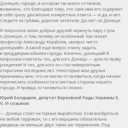
Донецке, городе, в котором так много оттенков,
возможно, это благодаря тому, что само имя его содержит
в себе сразу два вполне конкретных ответа — и да, и нет.
Следите за губами, дорогие читатели. Да-нет-ск! Донецк!
Я попросила своих добрых друзей черкнуть пару строк
о Донецке, о том, почему он особенный. Как сказал
профессор Александр Кораблёв, «вопрос чисто
донецкий!». А какой ещё вопрос я могу задать
в преддверии юбилея города. Конечно, донецкий! Я
попросила ответить тех, для кого Донецк — дом по праву
рождения! И тех, для кого он стал невероятным
открытием последних лет. Некоторые мои друзья
признались мне, что не могли остановиться, когда начали
перечислять особенности и светлые стороны нашего
города. И правда, остановиться сложно.
Юрий Болдырев, депутат Верховной Рады Украины II,
V, VI созывов:
— Донецк стоит на горных выработках. Если взобраться
на любой террикон, то с его вершины обязательно
увидишь не меньше двух таких же терриконов. Под