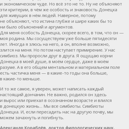
и экономическом чуде. Но всё это не то. Ну не объясняют
эти критерии, в чём же особость и знаковость Донецка
для живущих в нём людей. Наверное, потому
не объясняют, что истина глубже и шире каких бы то
ни было объяснений и аргументов.
Для меня особость Донецка, скорее всего, в том, что он —
моя родина. Мы сосуществуем уже больше пятидесяти
лет. Иногда я злюсь на него, а он, вполне возможно,
злится на меня. Но потом наступает примирение. У нас
симбиоз. Мы проросли друг в друга. Я ощущаю корни
Донецка в моей душе, в моём сердце, даже в моём
разуме. А в его общем ментальном и материальном поле
есть частичка меня — в какие-то годы она больше,
в какие-то меньше.
И то же самое, я уверен, может написать каждый
настоящий дончанин. Не важно, родился он здесь
и вырос или приехал в осознанном возрасте и влился
в донецкую жизнь… Мы все симбиоты. Симбиоты
Донецка. И, если пересадить нас на другую почву, мы
можем зачахнуть и погибнуть.
Александр Кораблёв, доктор филологических наук,