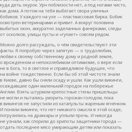
куда деть окурок. Урн поблизости нет, а под ногами чисто,
как дома. А потом на тебя выбегает свора уличных
бобиков. У каждого на ухе — пластмассовая бирка. Бобик
осмотрен ветеринарами и привит. А вокруг половина
выбитых окон, аккуратно заделанных фанерками, следы
от осколков, улицы пусты и «гупает» совсем рядом.
Можно долго рассуждать, о чём свидетельствуют эти
факты. Я попробую через запятую — о трудолюбии,
любви к своему собственному дому и родной земле,
о врождённом и непоколебимом оптимизме, о вере если
не в Бога, то в светлое и справедливое будущее, что
на войне тождественно. Если бы об этой чистоте знали
в Киеве, давно бы сняли осаду и ушли. Как ушли викинги,
осаждавшие один маленький городок на побережье
Англии. Взять штурмом крепостные стены пришельцы
не могли и пытались уморить горожан голодом, пока
в викингов не запустили из катапульты жареным ягнёнком.
И поняли викинги, что нет никакого смысла в этой осаде,
погрузились на драккары и уплыли прочь. И никогда
не узнали, как спорили до хрипоты защитники города —
отдать последнее мясо умирающим детям или показать