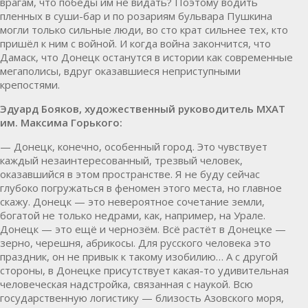
врагам, что победы им не видать? Поэтому водить
пленных в суши-бар и по розариям бульвара Пушкина
могли только сильные люди, во сто крат сильнее тех, кто
пришёл к ним с войной. И когда война закончится, что
Дамаск, что Донецк останутся в истории как современные
мегаполисы, вдруг оказавшиеся неприступными
крепостями.
Эдуард Бояков, художественный руководитель МХАТ
им. Максима Горького:
— Донецк, конечно, особенный город. Это чувствует
каждый незаинтересованный, трезвый человек,
оказавшийся в этом пространстве. Я не буду сейчас
глубоко погружаться в феномен этого места, но главное
скажу. Донецк — это невероятное сочетание земли,
богатой не только недрами, как, например, на Урале.
Донецк — это ещё и чернозём. Всё растёт в Донецке —
зерно, черешня, абрикосы. Для русского человека это
праздник, он не привык к такому изобилию… А с другой
стороны, в Донецке присутствует какая-то удивительная
человеческая надстройка, связанная с наукой. Всю
государственную логистику — близость Азовского моря,