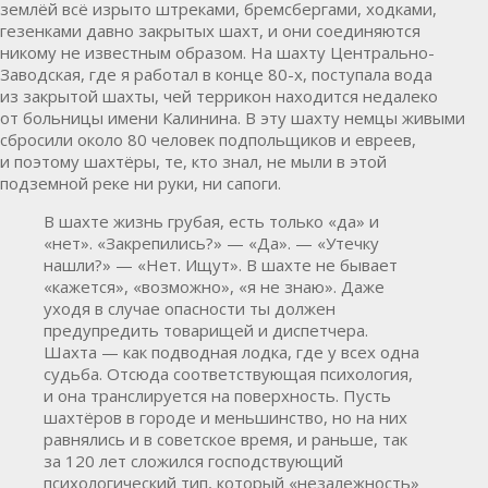
землёй всё изрыто штреками, бремсбергами, ходками,
гезенками давно закрытых шахт, и они соединяются
никому не известным образом. На шахту Центрально-
Заводская, где я работал в конце 80-х, поступала вода
из закрытой шахты, чей террикон находится недалеко
от больницы имени Калинина. В эту шахту немцы живыми
сбросили около 80 человек подпольщиков и евреев,
и поэтому шахтёры, те, кто знал, не мыли в этой
подземной реке ни руки, ни сапоги.
В шахте жизнь грубая, есть только «да» и
«нет». «Закрепились?» — «Да». — «Утечку
нашли?» — «Нет. Ищут». В шахте не бывает
«кажется», «возможно», «я не знаю». Даже
уходя в случае опасности ты должен
предупредить товарищей и диспетчера.
Шахта — как подводная лодка, где у всех одна
судьба. Отсюда соответствующая психология,
и она транслируется на поверхность. Пусть
шахтёров в городе и меньшинство, но на них
равнялись и в советское время, и раньше, так
за 120 лет сложился господствующий
психологический тип, который «незалежность»