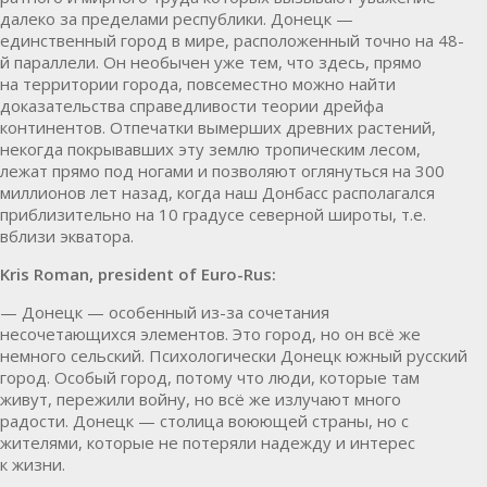
далеко за пределами республики. Донецк —
единственный город в мире, расположенный точно на 48-
й параллели. Он необычен уже тем, что здесь, прямо
на территории города, повсеместно можно найти
доказательства справедливости теории дрейфа
континентов. Отпечатки вымерших древних растений,
некогда покрывавших эту землю тропическим лесом,
лежат прямо под ногами и позволяют оглянуться на 300
миллионов лет назад, когда наш Донбасс располагался
приблизительно на 10 градусе северной широты, т.е.
вблизи экватора.
Kris Roman, president of Euro-Rus:
— Донецк — особенный из-за сочетания
несочетающихся элементов. Это город, но он всё же
немного сельский. Психологически Донецк южный русский
город. Особый город, потому что люди, которые там
живут, пережили войну, но всё же излучают много
радости. Донецк — столица воюющей страны, но с
жителями, которые не потеряли надежду и интерес
к жизни.