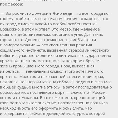
профессор:
— Вопрос чисто донецкий. Ясно ведь, что все города по-
своему особенные, но дончанам почему-то кажется, что
их город отмечен какой-то особой особенностью.
Возможно, в этом и ответ. Это место, где желаемое
скрыто в действительном, как огонь в угле. Для таких
городов, как Донецк, стремление к самобытности
и самореализации — это спасительная реакция
социального инстинкта, вызванная страхом личностного
небытия, участью «колесика и винтика» в государственно-
производственном механизме, на которое обрекает
жизнь промышленного города. Роза, выкованная
из рельса, — гениальный символ этого эстетического
протеста. Молотом и наковальней стала история края,
недолгая, но энергичная: она собрала воедино и сплавила
в общей судьбе многие этносы, а затем последовательно
обособила их от остального мира — сначала от России,
потом и от Украины. Возник феномен, превосходящий
своё региональное значение. Соответственно возникла
необходимость его оформить и осмыслить, что
и совершается сейчас в донецкой культуре, о которой