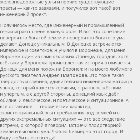
железнодорожные узлы и прочие существующие
тракты — как-то завязали, и получился вот такой вот
инженерный проект.
Получилось место, где инженерный и промышленный
гении играют очень важную роль. И вот это сочетание
невероятно богатой земли и невероятно богатого ума
делают Донецк уникальным. В Донецке встречаются
имперское и советское. Я учился в Воронеже, для меня
Воронеж один из самых близких Донецку городов, хотя
всё-таки у Воронежа промышленная история отличается.
Донецк для меня похож на Воронеж и на моего любимого
русского писателя
Андрея Платонова
. Это тоже такая
твёрдость и глубина, удивительная инженерная матрица
языка, который кажется корявым, странным, жёстким
и упёртым, а с другой стороны, донецкий язык даёт
обилие: и лексическое, и поэтическое и ситуационное. А
всё остальное — героический характер,
экзистенциальный опыт пребывания под землей и в
других экстремальных ситуациях — это всё следствие
встречи, о которой я говорил. Встречи плодотворной
земли и высокого ума. Люблю безмерно этот город. И
буду любить его всегда!