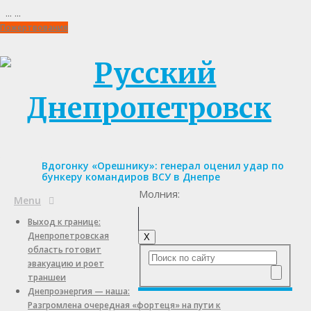
...
...
Пожертвования
Вдогонку «Орешнику»: генерал оценил удар по
бункеру командиров ВСУ в Днепре
Молния:
Menu
Выход к границе:
Днепропетровская
X
область готовит
эвакуацию и роет
траншеи
Днепроэнергия — наша:
Разгромлена очередная «фортеця» на пути к