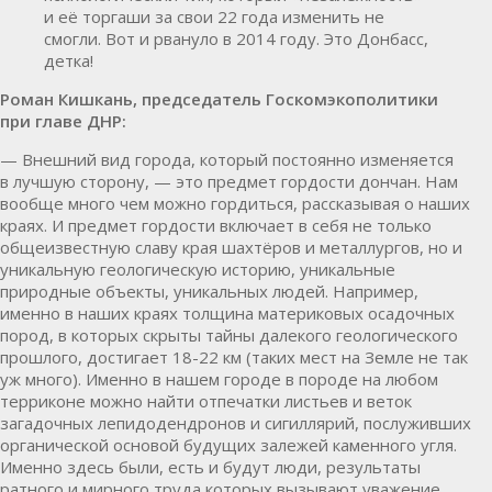
и её торгаши за свои 22 года изменить не
смогли. Вот и рвануло в 2014 году. Это Донбасс,
детка!
Роман Кишкань, председатель Госкомэкополитики
при главе ДНР:
— Внешний вид города, который постоянно изменяется
в лучшую сторону, — это предмет гордости дончан. Нам
вообще много чем можно гордиться, рассказывая о наших
краях. И предмет гордости включает в себя не только
общеизвестную славу края шахтёров и металлургов, но и
уникальную геологическую историю, уникальные
природные объекты, уникальных людей. Например,
именно в наших краях толщина материковых осадочных
пород, в которых скрыты тайны далекого геологического
прошлого, достигает 18-22 км (таких мест на Земле не так
уж много). Именно в нашем городе в породе на любом
терриконе можно найти отпечатки листьев и веток
загадочных лепидодендронов и сигиллярий, послуживших
органической основой будущих залежей каменного угля.
Именно здесь были, есть и будут люди, результаты
ратного и мирного труда которых вызывают уважение