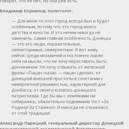
говорят, что её нет, но она уже есть.
Владимир Корнилов, политолог:
— Для меня-то этот город всегда был и будет
особенным, потому что это город моего
детства и юности. И это ничем никогда не
заменить. Самая главная особенность Донецка
— это его люди, поразительные,
неповторимые, невероятные. Я вот живу
сейчас среди москвичей и постоянно ловлю
себя на мысли, что не хочу переставать быть
дончанином. Не хочу отвыкать от железной
фразы «Пацан сказал — пацан сделал», от
донецкой внешней простоты в сочетании с
невероятной решимостью, характерной для
Донбасса, от своего юзовско-донецкого
патриотизма. Где бы мы с земляками ни
собирались, обязательно поднимаем тост «За
Родину! За Сталино!» И никогда не откажемся
от этой традиции!
Александр Парецкий, генеральный директор Донецкой
государственной академической филармонии: