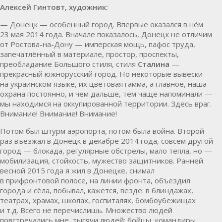
Алексей Гинтовт, художник:
— Донецк — особенный город. Впервые оказался в нём
23 мая 2014 года. Вначале показалось, Донецк не отличим
от Ростова-на-Дону — имперская мощь, пафос труда,
запечатлённый в материале, простор, проспекты,
преобладание Большого стиля, стиля
Сталина
—
прекрасный южнорусский город. Но некоторые вывески
на украинском языке, их цветовая гамма, а главное, наша
охрана постоянно, и чем дальше, тем чаще напоминали —
мы находимся на оккупированной территории. Здесь враг.
Внимание! Внимание! Внимание!
Потом был штурм аэропорта, потом была война. Второй
раз въезжал в Донецк в декабре 2014 года, совсем другой
город — блокада, регулярные обстрелы, мало тепла, но —
мобилизация, стойкость, мужество защитников. Ранней
весной 2015 года я жил в Донецке, снимал
в прифронтовой полосе, на линии фронта, объездил
города и сёла, побывал, кажется, везде: в блиндажах,
театрах, храмах, школах, госпиталях, бомбоубежищах
и т.д. Всего не перечислишь. Множество людей
повстречались мне, тысячи людей: бойцы, командиры,