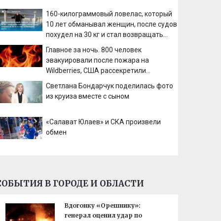
160-килограммовый ловелас, который
10 лет обманывал женщин, после судов
похудел на 30 кг и стал возвращать
долги
Главное за ночь. 800 человек
эвакуировали после пожара на
Wildberries, США рассекретили
документы об НЛО
Светлана Бондарчук поделилась фото
из круиза вместе с сыном
«Салават Юлаев» и СКА произвели
обмен
СОБЫТИЯ В ГОРОДЕ И ОБЛАСТИ
Вдогонку «Орешнику»:
генерал оценил удар по