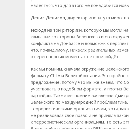
надеяться, что для этого не понадобится новы
Денис Денисов
, директор института миротв
Исходя из той риторики, которую мы могли н
кампании со стороны Зеленского и его окруж
конфликта на Донбассе и возможных перспект
что, по-видимому, никаких радикальных измен
в переговорных моментах не произойдёт.
Как мы помним, сначала окружение Зеленског
формату США и Великобритании. Это крайне с
предложение, потому что мы же знаем, что 
участвовать в подобном формате, а против В
партнёры. Также мы помним заявление Дмитри
Зеленского по международной проблематике,
террористическими организациями, хотя, как
не реализовала своё право и не приняла зак
к террористическим организациям. То есть эт
Зеленский в своём интервью РБК перед вторы