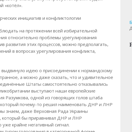
й «котёл».
орческих инициатив и конфликтологии
Б
Д
аблюдать на протяжении всей избирательной
ения относительно проблемы урегулирования
ив развития этих процессов, можно предполагать,
ений в вопросах урегулирования конфликта,
о выдвинуло идею о присоединении к нормандскому
транное, а можно даже сказать, что и удивительное
Соединённые Штаты самостоятельно отказывались
еликобритании выступают наши европейские
я Разумкова, одной из говорящих голов штаба
 который почему-то решил наименовать ДНР и ЛНР
 мы знаем, даже Верховная Рада Украины
он, который бы приравнивал ДНР и ЛНР
о уже крайне негативный сигнал.
м туром голосования в категоричной форме