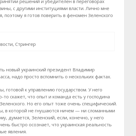
 принятии решений и убедителен в переговорах
аины, с другими институциями власти. Лично мне
я, поэтому я готов поверить в феномен Зеленского
вости, Стрингер
ать новый украинский президент Владимир
сса, надо просто вспомнить о нескольких фактах.
ы, готовой к управлению государством. У него
-то скажет, что опыт и команда есть у господина
Зеленского. Но его опыт тоже очень специфический.
ы, в которой не гнушаются ничем — ни сломанными
у, думается, Зеленский, если, конечно, у него
очень быстро осознает, что украинская реальность
ные явления.