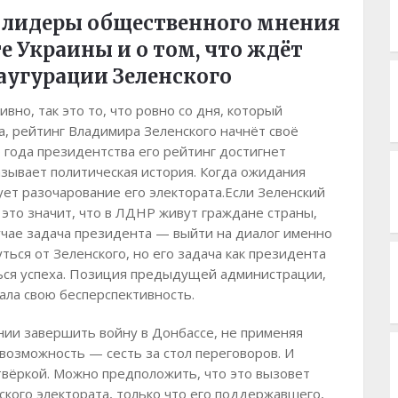
и лидеры общественного мнения
е Украины и о том, что ждёт
аугурации Зеленского
вно, так это то, что ровно со дня, который
а, рейтинг Владимира Зеленского начнёт своё
 года президентства его рейтинг достигнет
азывает политическая история. Когда ожидания
ует разочарование его электората.Если Зеленский
о это значит, что в ЛДНР живут граждане страны,
лучае задача президента — выйти на диалог именно
ться от Зеленского, но его задача как президента
ться успеха. Позиция предыдущей администрации,
ала свою бесперспективность.
нии завершить войну в Донбассе, не применяя
 возможность — сесть за стол переговоров. И
етвёркой. Можно предположить, что это вызовет
ского электората, только что его поддержавшего,