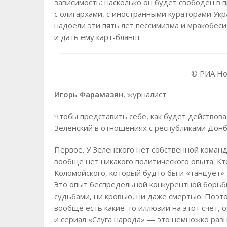
зависимость: насколько он будет свободен в
с олигархами, с иностранными кураторами Укр
надоели эти пять лет пессимизма и мракобеси
и дать ему карт-бланш.
© РИА Но
Игорь Фарамазян
, журналист
Чтобы представить себе, как будет действов
Зеленский в отношениях с республиками Донба
Первое. У Зеленского нет собственной команд
вообще нет никакого политического опыта. Кто
Коломойского, который будто бы и «танцует» 
Это опыт беспредельной конкурентной борьб
судьбами, ни кровью, ни даже смертью. Поэтом
вообще есть какие-то иллюзии на этот счёт, 
и сериал «Слуга народа» — это немножко раз