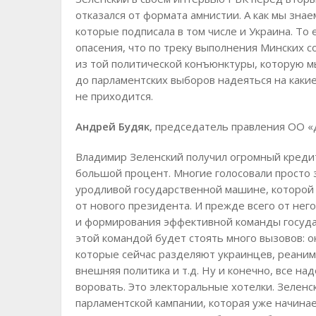
отказался от формата амнистии. А как мы зна
которые подписала в том числе и Украина. То 
опасения, что по треку выполнения Минских с
из той политической конъюнктуры, которую м
до парламентских выборов надеяться на каки
не приходится.
Андрей Будяк
, председатель правления ОО «
Владимир Зеленский получил огромный кредит
большой процент. Многие голосовали просто 
уродливой государственной машине, которой 
от нового президента. И прежде всего от нег
и формирования эффективной команды госуд
этой командой будет стоять много вызовов: ок
которые сейчас разделяют украинцев, реаним
внешняя политика и т.д. Ну и конечно, все на
воровать. Это электоральные хотелки. Зеленс
парламентской кампании, которая уже начинае