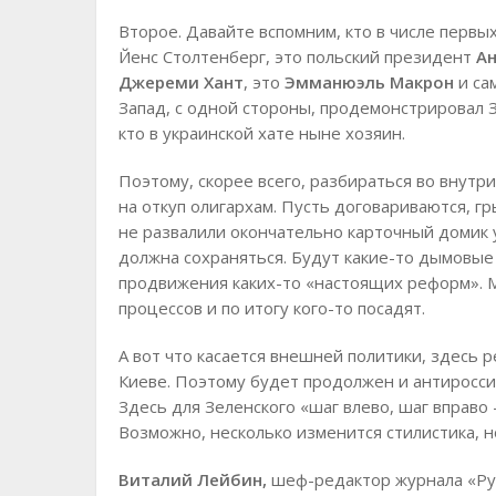
Второе. Давайте вспомним, кто в числе первы
Йенс Столтенберг, это польский президент
А
Джереми Хант
, это
Эмманюэль Макрон
и са
Запад, с одной стороны, продемонстрировал 
кто в украинской хате ныне хозяин.
Поэтому, скорее всего, разбираться во внутр
на откуп олигархам. Пусть договариваются, гр
не развалили окончательно карточный домик 
должна сохраняться. Будут какие-то дымовые
продвижения каких-то «настоящих реформ». 
процессов и по итогу кого-то посадят.
А вот что касается внешней политики, здесь р
Киеве. Поэтому будет продолжен и антироссий
Здесь для Зеленского «шаг влево, шаг вправо
Возможно, несколько изменится стилистика, но
Виталий Лейбин,
шеф-редактор журнала «Ру