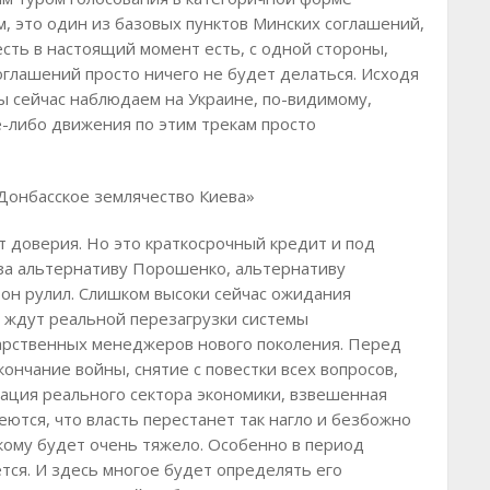
ем, это один из базовых пунктов Минских соглашений,
есть в настоящий момент есть, с одной стороны,
оглашений просто ничего не будет делаться. Исходя
ы сейчас наблюдаем на Украине, по-видимому,
е-либо движения по этим трекам просто
Донбасское землячество Киева»
 доверия. Но это краткосрочный кредит и под
за альтернативу Порошенко, альтернативу
он рулил. Слишком высоки сейчас ожидания
о ждут реальной перезагрузки системы
арственных менеджеров нового поколения. Перед
ончание войны, снятие с повестки всех вопросов,
ация реального сектора экономики, взвешенная
деются, что власть перестанет так нагло и безбожно
кому будет очень тяжело. Особенно в период
тся. И здесь многое будет определять его