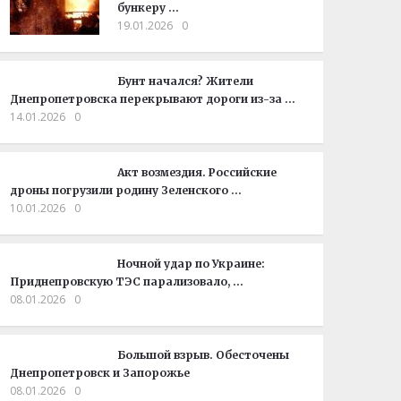
бункеру …
19.01.2026
0
Бунт начался? Жители
Днепропетровска перекрывают дороги из-за …
14.01.2026
0
Акт возмездия. Российские
дроны погрузили родину Зеленского …
10.01.2026
0
Ночной удар по Украине:
Приднепровскую ТЭС парализовало, …
08.01.2026
0
Большой взрыв. Обесточены
Днепропетровск и Запорожье
08.01.2026
0