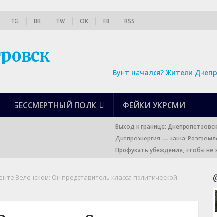
TG
ВК
TW
ОК
FB
RSS
Бунт начался? Жители Днепр
БЕССМЕРТНЫЙ ПОЛК
ФЕЙКИ УКРСМИ
Выход к границе: Днепропетровс
Днепроэнергия — наша: Разгромл
Профукать убеждения, чтобы не 
енте Зеленском: Он представитель класса политической