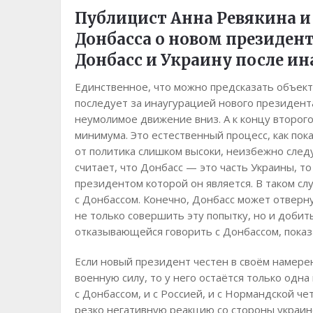
Публицист Анна Ревякина 
Донбасса о новом президент
Донбасс и Украину после ин
Единственное, что можно предсказать объекти
последует за инаугурацией нового президент
неумолимое движение вниз. А к концу второго
минимума. Это естественный процесс, как пок
от политика слишком высоки, неизбежно след
считает, что Донбасс — это часть Украины, т
президентом которой он является. В таком с
с Донбассом. Конечно, Донбасс может отверну
не только совершить эту попытку, но и доби
отказывающейся говорить с Донбассом, показ
Если новый президент честен в своём намере
военную силу, то у него остаётся только одна
с Донбассом, и с Россией, и с Нормандской ч
резко негативную реакцию со стороны украин