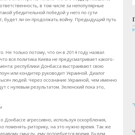
 ответственность, в том числе за непопулярные
такой убедительной победой у него по сути
ст, будет ли он продолжать войну. Предыдущий путь
о. Не только потому, что он в 2014 году назвал
что вся политика Киева не предусматривает какого-
момента: республики Донбасса выстраивают свою
клоун или кондитер руководит Украиной. Диалог
тысяч людей. Через осознание Украиной, чем именно
ут с нулевым результатом. Зеленский пока это,
"
ы
о Донбассе агрессивно, используя оскорбления,
о поменять риторику, на это нужно время. Так же
Ч
 здравому смыслу, ему потребуется время. Будем