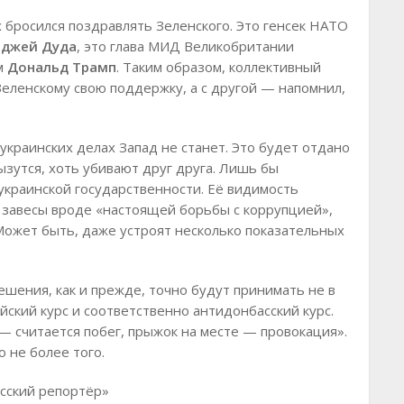
х бросился поздравлять Зеленского. Это генсек НАТО
нджей Дуда
, это глава МИД Великобритании
м
Дональд Трамп
. Таким образом, коллективный
Зеленскому свою поддержку, а с другой — напомнил,
иукраинских делах Запад не станет. Это будет отдано
ызутся, хоть убивают друг друга. Лишь бы
украинской государственности. Её видимость
 завесы вроде «настоящей борьбы с коррупцией»,
Может быть, даже устроят несколько показательных
ешения, как и прежде, точно будут принимать не в
ский курс и соответственно антидонбасский курс.
 — считается побег, прыжок на месте — провокация».
 не более того.
сский репортёр»