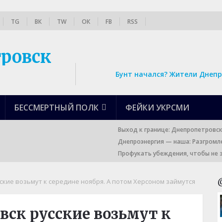
TG
ВК
TW
ОК
FB
RSS
Бунт начался? Жители Днепр
БЕССМЕРТНЫЙ ПОЛК
ФЕЙКИ УКРСМИ
Выход к границе: Днепропетровс
Днепроэнергия — наша: Разгромл
Профукать убеждения, чтобы не 
усские возьмут к середине ноября. А потом Херсоном займутся
овск русские возьмут к