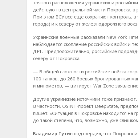
точного расположения украинских и российски
действуют в центральной части Покровска, в 
При этом ВСУ все еще сохраняют контроль, в 
города) и к северу от железнодорожного вокз
Украинские военные рассказали New York Time
наблюдается скопление российских войск и те
ДРГ. Предположительно, российские подразде
северу от Покровска.
— В общей сложности российские войска соср
100 танков, до 260 боевых бронированных ма
и минометов, — цитирует War Zone заявление
Другие украинские источники тоже признают, 
В частности, OSINT-проект DeepState, предп
пишет: «Ситуация в Покровске находится на 
до такой степени, что, возможно, уже слишком
Владимир Путин
подтвердил, что Покровск 