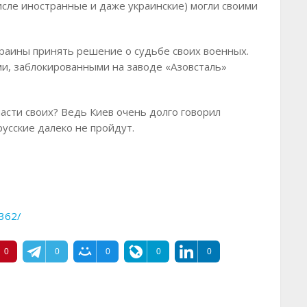
исле иностранные и даже украинские) могли своими
краины принять решение о судьбе своих военных.
ами, заблокированными на заводе «Азовсталь»
спасти своих? Ведь Киев очень долго говорил
русские далеко не пройдут.
8362/
0
0
0
0
0