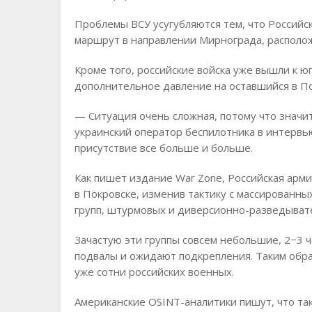
Проблемы ВСУ усугубляются тем, что Российс
маршрут в направлении Мирнограда, расположе
Кроме того, российские войска уже вышли к 
дополнительное давление на оставшийся в По
— Ситуация очень сложная, потому что значит
украинский оператор беспилотника в интервь
присутствие все больше и больше.
Как пишет издание War Zone, Российская арми
в Покровске, изменив тактику с массированн
групп, штурмовых и диверсионно-разведыват
Зачастую эти группы совсем небольшие, 2−3 ч
подвалы и ожидают подкрепления. Таким обра
уже сотни российских военных.
Американские OSINT-аналитики пишут, что та