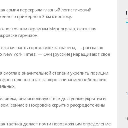
кая армия перекрыла главный логистический
нного примерно в 3 км к востоку.
юго-восточным окраинам Мирнограда, оказывая
кровске гарнизон.
ельная часть города уже захвачена, — рассказал
ю New York Times. — Они [русские] наращивают свое
я смогла в значительной степени укрепить позиции
ых фронтальных атак на «просачивание» небольших
ельных.
"
еловека, они используют все доступные укрытия и
зом, сейчас в Покровске скрытно рассредоточены
Ч
кая тактика делает почти невозможным определение