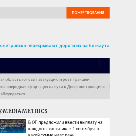
ПОЖЕРТВОВАНИЯ
опетровска перекрывают дороги из-за блэкаута
кая область готовит эвакуацию и роет траншеи
ена очередная «фортеця» на пути к Днепропетровщине
заблуждаться
@MEDIAMETRICS
В ОП предложили ввести выплату на
каждого школьника к 1 сентября: о
какой сумме идет речь