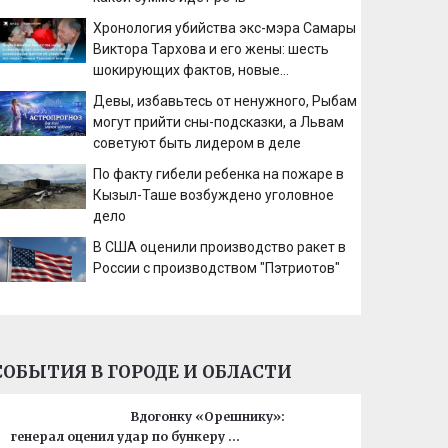
Хронология убийства экс-мэра Самары
Виктора Тархова и его жены: шесть
шокирующих фактов, новые
подробности
Девы, избавьтесь от ненужного, Рыбам
могут прийти сны-подсказки, а Львам
советуют быть лидером в деле
По факту гибели ребенка на пожаре в
Кызыл-Таше возбуждено уголовное
дело
В США оценили производство ракет в
России с производством "Пэтриотов"
СОБЫТИЯ В ГОРОДЕ И ОБЛАСТИ
Вдогонку «Орешнику»:
генерал оценил удар по бункеру …