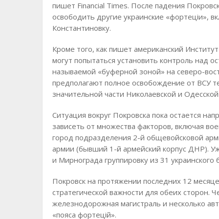
пишет Financial Times. После падения Покров
освободить другие украинские «фортецiи», вк
Константиновку.
Кроме того, как пишет американский Институт
могут попытаться установить контроль над ос
называемой «буферной зоной» на северо-вос
предполагают полное освобождение от ВСУ те
значительной части Николаевской и Одесской 
Ситуация вокруг Покровска пока остается на
зависеть от множества факторов, включая во
город подразделения 2-й общевойсковой арми
армии (бывший 1-й армейский корпус ДНР). У
и Мирнограда группировку из 31 украинского 
Покровск на протяжении последних 12 месяце
стратегической важности для обеих сторон. Ч
железнодорожная магистраль и несколько авт
«пояса фортецiй».