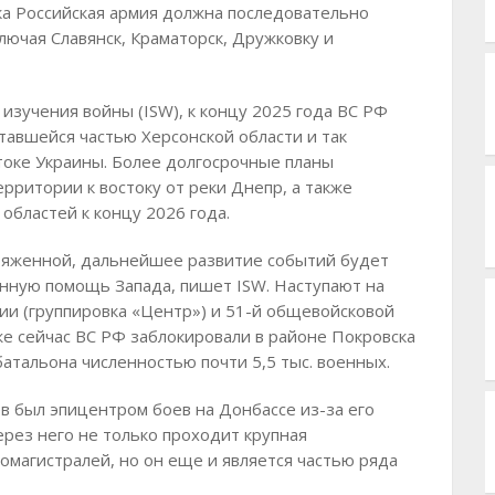
ска Российская армия должна последовательно
лючая Славянск, Краматорск, Дружковку и
 изучения войны (ISW), к концу 2025 года ВС РФ
тавшейся частью Херсонской области и так
токе Украины. Более долгосрочные планы
рритории к востоку от реки Днепр, а также
областей к концу 2026 года.
пряженной, дальнейшее развитие событий будет
енную помощь Запада, пишет ISW. Наступают на
и (группировка «Центр») и 51-й общевойсковой
же сейчас ВС РФ заблокировали в районе Покровска
батальона численностью почти 5,5 тыс. военных.
в был эпицентром боев на Донбассе из-за его
ерез него не только проходит крупная
омагистралей, но он еще и является частью ряда