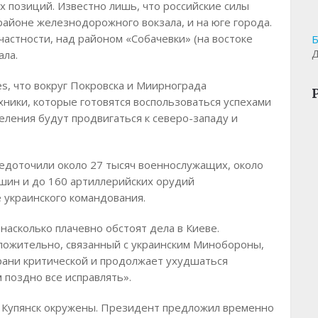
х позиций. Известно лишь, что российские силы
районе железнодорожного вокзала, и на юге города.
частности, над районом «Собачевки» (на востоке
Б
Д
ала.
s, что вокруг Покровска и Миирнограда
хники, которые готовятся воспользоваться успехами
ления будут продвигаться к северо-западу и
едоточили около 27 тысяч военнослужащих, около
шин и до 160 артиллерийских орудий
 украинского командования.
насколько плачевно обстоят дела в Киеве.
оложительно, связанный с украинским Минобороны,
грани критической и продолжает ухудшаться
 поздно все исправлять».
и Купянск окружены. Президент предложил временно