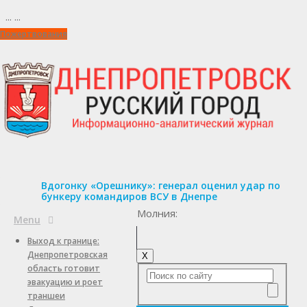
...
...
Пожертвования
Вдогонку «Орешнику»: генерал оценил удар по
бункеру командиров ВСУ в Днепре
Молния:
Menu
Выход к границе:
Днепропетровская
X
область готовит
эвакуацию и роет
траншеи