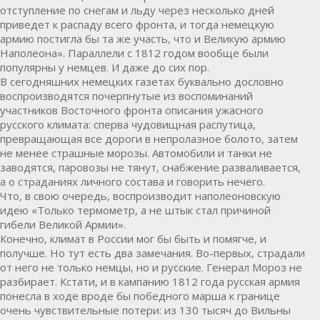
отступление по снегам и льду через несколько дней
приведет к распаду всего фронта, и тогда немецкую
армию постигла бы та же участь, что и Великую армию
Наполеона». Параллели с 1812 годом вообще были
популярны у немцев. И даже до сих пор.
В сегодняшних немецких газетах буквально дословно
воспроизводятся почерпнутые из воспоминаний
участников Восточного фронта описания ужасного
русского климата: сперва чудовищная распутица,
превращающая все дороги в непролазное болото, затем
не менее страшные морозы. Автомобили и танки не
заводятся, паровозы не тянут, снабжение разваливается,
а о страданиях личного состава и говорить нечего.
Что, в свою очередь, воспроизводит наполеоновскую
идею «Только термометр, а не штык стал причиной
гибели Великой Армии».
Конечно, климат в России мог бы быть и помягче, и
получше. Но тут есть два замечания. Во-первых, страдали
от него не только немцы, но и русские. Генерал Мороз не
разбирает. Кстати, и в кампанию 1812 года русская армия
понесла в ходе вроде бы победного марша к границе
очень чувствительные потери: из 130 тысяч до Вильны