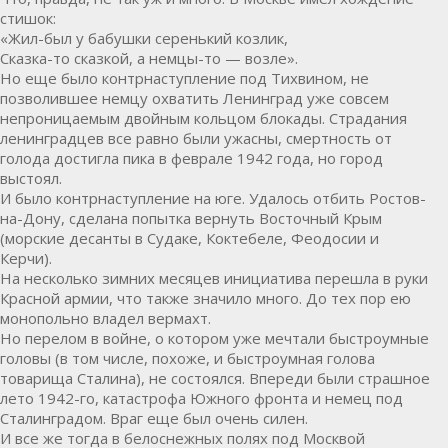
стишок:
«Жил-был у бабушки серенький козлик,
Сказка-то сказкой, а немцы-то — возле».
Но еще было контрнаступление под Тихвином, не
позволившее немцу охватить Ленинград уже совсем
непроницаемым двойным кольцом блокады. Страдания
ленинградцев все равно были ужасны, смертность от
голода достигла пика в феврале 1942 года, но город
выстоял.
И было контрнаступление на юге. Удалось отбить Ростов-
на-Дону, сделана попытка вернуть Восточный Крым
(морские десанты в Судаке, Коктебеле, Феодосии и
Керчи).
На несколько зимних месяцев инициатива перешла в руки
Красной армии, что также значило много. До тех пор ею
монопольно владел вермахт.
Но перелом в войне, о котором уже мечтали быстроумные
головы (в том числе, похоже, и быстроумная голова
товарища Сталина), не состоялся. Впереди были страшное
лето 1942-го, катастрофа Южного фронта и немец под
Сталинградом. Враг еще был очень силен.
И все же тогда в белоснежных полях под Москвой