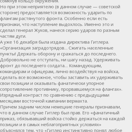
сомкнув кольцо окружения.
Но при этом неприятелю (в данном случае — советской
стороне) предоставляется возможность ударить по
флангам растянутого фронта. Особенно если есть
признаки, что наступление выдохлось. Именно это и
сделал генерал Жуков, нанеся серию ударов по разным
частям дуги.
А уже 16 декабря была издана директива Гитлера.
«Организация заградотрядов… Сжигать населенные
пункты! Держать оборону и сражаться до последнего.
Добровольно не отступать, ни шагу назад. Удерживать
фронт до последнего солдата… Командующим,
командирам и офицерам, лично воздействуя на войска,
сделать все возможное, чтобы заставить их удерживать
свои позиции и оказывать фанатически упорное
сопротивление противнику, прорвавшемуся на флангах».
Изрядный контраст по сравнению с предыдущими
месяцами восточной кампании вермахта.
Причем задним числом немецкие генералы признавали,
что в данном случае Гитлер был прав. Его «фанатичный
приказ, обязывавший войска стойко держаться на каждой
позиции и в самых неблагоприятных условиях»
объяснялся тем, что «Гитлер инстинктивно понял: любое