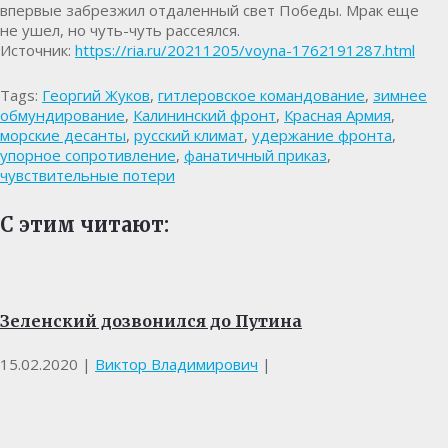
впервые забрезжил отдаленный свет Победы. Мрак еще
не ушел, но чуть-чуть рассеялся.
Источник:
https://ria.ru/20211205/voyna-1762191287.html
Tags:
Георгий Жуков
,
гитлеровское командование
,
зимнее
обмундирование
,
Калининский фронт
,
Красная Армия
,
морские десанты
,
русский климат
,
удержание фронта
,
упорное сопротивление
,
фанатичный приказ
,
чувствительные потери
С этим читают:
Зеленский дозвонился до Путина
15.02.2020
|
Виктор Владимирович
|