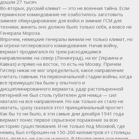
дошли 27 тысяч.
Во-вторых, русский климат — это не военная тайна. Если
германское командование не озаботилось заготовить
зимнее обмундирование для войск и зимние ГСМ для
техники, винить оно должно было только себя, а вовсе не
Генерала Мороза.
Впрочем, немецкие генералы винили не только климат, но
и огрехи гитлеровского командования. Начав войну,
вермахт продвигался по трем расходящимся
направлениям: на север (Ленинград), на юг (Украина и
Кавказ) и прямо на восток, то есть на Москву. Причем
Гитлер никак не мог определиться, какое направление
считать главным. На первоначальной стадии войны, когда
все преимущества были у опытного и
дисциплинированного вермахта, удар растопыренной
пятерней не был столь губителен для немца — сил
хватало на все направления. Но как только их стало не
хватать, сразу сказался этот принципиальный просчет.
Как бы то ни было, в эти самые дни декабря 1941 года
вермахт понес первое серьезное поражение за всю
историю существования. И не только под Москвой, где
немец был отброшен на 150-200 километров от столицы.
Что, правда, не так уж и много. В Москве имел хождение