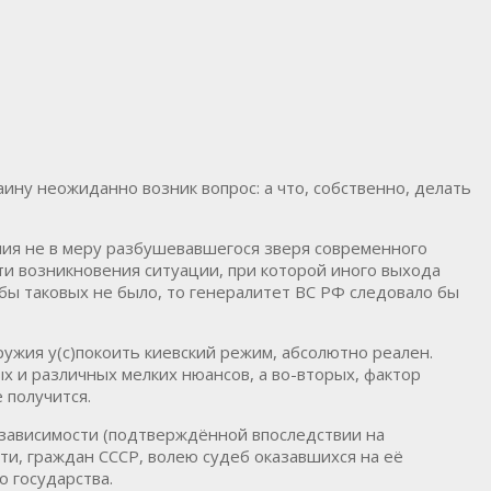
ину неожиданно возник вопрос: а что, собственно, делать
ения не в меру разбушевавшегося зверя современного
ти возникновения ситуации, при которой иного выхода
и бы таковых не было, то генералитет ВС РФ следовало бы
ружия у(с)покоить киевский режим, абсолютно реален.
ых и различных мелких нюансов, а во-вторых, фактор
 получится.
независимости (подтверждённой впоследствии на
ти, граждан СССР, волею судеб оказавшихся на её
о государства.