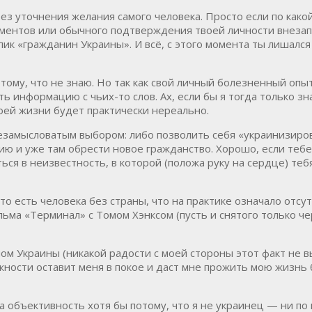
ез уточнения желания самого человека. Просто если по како
ментов или обычного подтверждения твоей личности внезап
пик «гражданин Украины». И всё, с этого момента ты лишал
потому, что не знаю. Но так как свой личный болезненный опы
ь информацию с чьих-то слов. Ах, если бы я тогда только зн
оей жизни будет практически нереально.
незамысловатым выбором: либо позволить себя «украинизиро
ю и уже там обрести новое гражданство. Хорошо, если тебе б
ься в неизвестность, в которой (положа руку на сердце) теб
то есть человека без страны, что на практике означало отсу
ильма «Терминал» с Томом Хэнксом (пусть и снятого только ч
ом Украины (никакой радости с моей стороны этот факт не вы
ности оставит меня в покое и даст мне прожить мою жизнь б
 объективность хотя бы потому, что я не украинец — ни по 