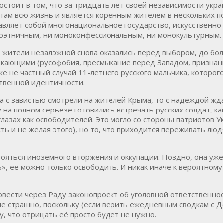
состоит в том, что за тридцать лет своей независимости укр
л там всю жизнь и является коренным жителем в нескольких 
авляет собой многонациональное государство, искусственно
оноэтничным, ни моноконфессиональным, ни монокультурным.
то жители незалэжной снова оказались перед выбором, до бо
екающими (русофобия, пресмыкание перед Западом, признани
е не частный случай 11-летнего русского мальчика, которого
твенной идентичности.
а с завистью смотрели на жителей Крыма, то с надеждой жда
 на полном серьёзе готовились встречать русских солдат, к
глазах как освободителей. Это могло со стороны патриотов 
ь и не желая этого), но то, что приходится переживать людя
ояться иноземного вторжения и оккупации. Поздно, она уже 
», её можно только освободить. И никак иначе к вероятном
овести через Раду законопроект об уголовной ответственнос
м не страшно, поскольку (если верить ежедневным сводкам с 
, что отрицать её просто будет не нужно.