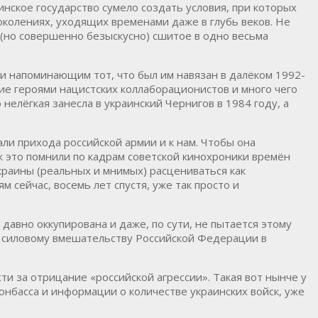
аинское государство сумело создать условия, при которых
поколениях, уходящих временами даже в глубь веков. Не
 (но совершенно безыскусно) сшитое в одно весьма
ли напоминающим тот, что был им навязан в далёком 1992-
е героями нацистских коллаборационистов и много чего
 нелёгкая занесла в украинский Чернигов в 1984 году, а
ли прихода российской армии и к нам. Чтобы она
ак это помнили по кадрам советской кинохроники времён
Украины (реальных и мнимых) расцениваться как
м сейчас, восемь лет спустя, уже так просто и
давно оккупирована и даже, по сути, не пытается этому
у силовому вмешательству Российской Федерации в
ти за отрицание «российской агрессии». Такая вот нынче у
Донбасса и информации о количестве украинских войск, уже