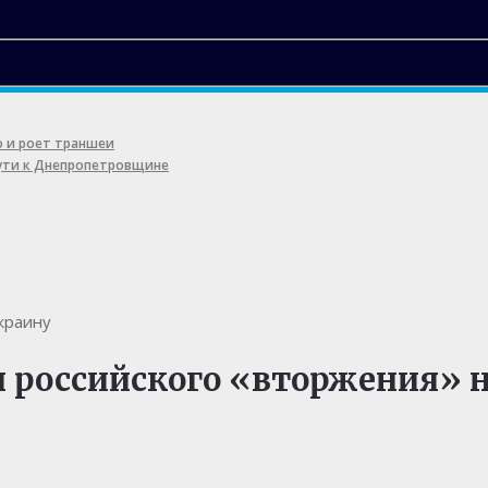
ю и роет траншеи
пути к Днепропетровщине
краину
и российского «вторжения» 