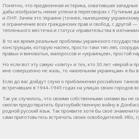
Понятно, что предвоенная истерика, охватившая западны
дабы изобразить некие успехи в переговорах с Путиным да
и ЛНР. Зачем это Украине (точнее, нынешнему украинскому
и ограничение всех гражданских прав и свобод, с другой
тёпленького местечка и статуса «правительства в изгнании»
В то же время реальные проблемы украинского государства
конструкции, которую наспех, просто-таки тяп-ляп, сооруд
правых и виноватых, малороссов и «украинцев», простой на
Но если вот эту самую «элиту» и тех, кто 30 лет «верой и 
мне совершенно не жаль, то «маленьким украинцам» я бы в
Если до вас дойдут слухи о приближении российских танков
встречавших в 1944–1945 годах на улицах своих городов 
Так уж случилось, что своими собственными силами вы не с
смогли предотвратить братоубийственную войну в Донбасс
родной русский язык. Так проявите хотя бы своё знаменит
сами приготовьтесь встречать своих освободителей. Ибо, с