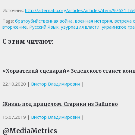
Источник:
http://alternatio.org/articles/articles/item/97631-h
Tags:
братоубийственная война
,
военная истерия
,
встреча 
вторжение
,
Русский Язык
,
узурпация власти
,
украинское гр
С этим читают:
«Хорватский сценарий» Зеленского станет ко
22.10.2020
|
Виктор Владимирович
|
Жизнь под прицелом. Старики из Зайцево
15.07.2019
|
Виктор Владимирович
|
@MediaMetrics