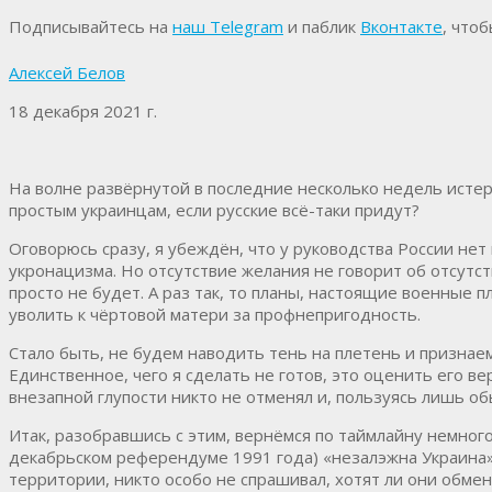
Подписывайтесь на
наш Telegram
и паблик
Вконтакте
, что
Алексей Белов
18 декабря 2021 г.
На волне развёрнутой в последние несколько недель истер
простым украинцам, если русские всё-таки придут?
Оговорюсь сразу, я убеждён, что у руководства России не
укронацизма. Но отсутствие желания не говорит об отсутс
просто не будет. А раз так, то планы, настоящие военные п
уволить к чёртовой матери за профнепригодность.
Стало быть, не будем наводить тень на плетень и признае
Единственное, чего я сделать не готов, это оценить его в
внезапной глупости никто не отменял и, пользуясь лишь об
Итак, разобравшись с этим, вернёмся по таймлайну немног
декабрьском референдуме 1991 года) «незалэжна Украина» 
территории, никто особо не спрашивал, хотят ли они обмен