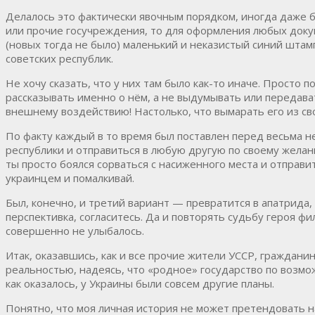
Делалось это фактически явочным порядком, иногда даже б
или прочие госучреждения, то для оформления любых доку
(новых тогда не было) маленький и неказистый синий штам
советских республик.
Не хочу сказать, что у них там было как-то иначе. Просто 
рассказывать именно о нём, а не выдумывать или передават
внешнему воздействию! Настолько, что вымарать его из св
По факту каждый в то время был поставлен перед весьма 
республики и отправиться в любую другую по своему желани
ты просто боялся сорваться с насиженного места и отправит
украинцем и помалкивай.
Был, конечно, и третий вариант — превратится в апатрида, 
перспективка, согласитесь. Да и повторять судьбу героя ф
совершенно не улыбалось.
Итак, оказавшись, как и все прочие жители УССР, гражданин
реальностью, надеясь, что «родное» государство по возмож
как оказалось, у Украины были совсем другие планы.
Понятно, что моя личная история не может претендовать на