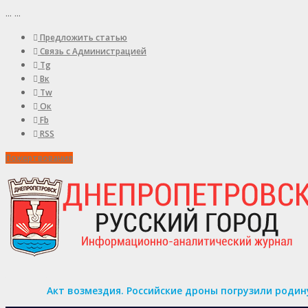
...
...
Предложить статью
Связь с Администрацией
Tg
Вк
Tw
Ок
Fb
RSS
Пожертвования
Акт возмездия. Российские дроны погрузили родин