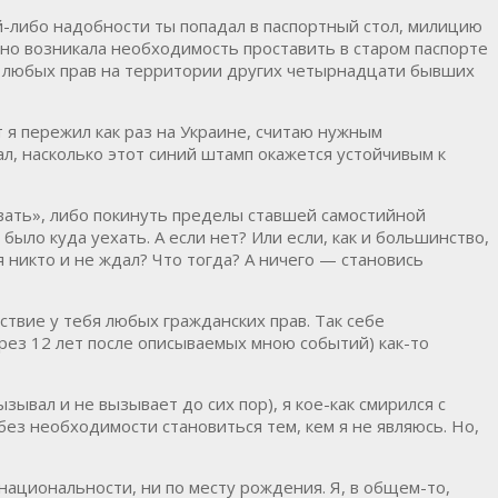
й-либо надобности ты попадал в паспортный стол, милицию
но возникала необходимость проставить в старом паспорте
ся любых прав на территории других четырнадцати бывших
т я пережил как раз на Украине, считаю нужным
ал, насколько этот синий штамп окажется устойчивым к
вать», либо покинуть пределы ставшей самостийной
ыло куда уехать. А если нет? Или если, как и большинство,
я никто и не ждал? Что тогда? А ничего — становись
тствие у тебя любых гражданских прав. Так себе
ерез 12 лет после описываемых мною событий) как-то
зывал и не вызывает до сих пор), я кое-как смирился с
ез необходимости становиться тем, кем я не являюсь. Но,
национальности, ни по месту рождения. Я, в общем-то,