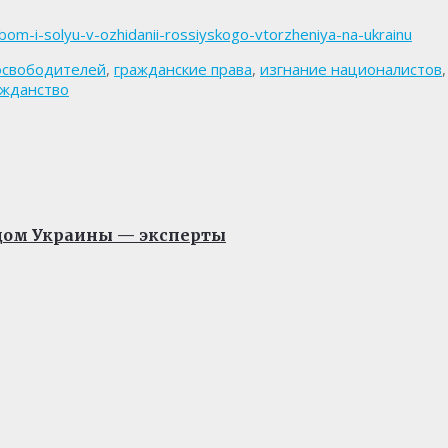
lebom-i-solyu-v-ozhidanii-rossiyskogo-vtorzheniya-na-ukrainu
освободителей
,
гражданские права
,
изгнание националистов
ажданство
нцом Украины — эксперты