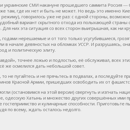
е и украинские СМИ накануне прошедшего саммита Россия ―
же там, где их нет и быть не может. Но ведь это именно К
 режиму), говорилось уже не раз: с одной стороны, возмож
 — удобный вариант скрытного отхода из полыхающей страны
. Для них эта ситуация со всех сторон выигрышная, как ни кр
, годами нерешаемые и от того только усугубившиеся, гроз
или в начале девяностых на обломках УССР. И разрушаясь, он
род и политическую элиту.
правдой», точнее ложью и подлостью, её обслуживал, всех эт
сё же осмелился дать небольшой совет.
, то не пугайтесь и не прячьтесь в подвалах, а последуйте
воинов Красной Армии, пришедших освободить их от фашист
могли (остановимся на этой версии) свергнуть и изгнать нац
е, одесскую Хатынь и множество других совершённых ими пр
ое гостеприимство и кулинарные способности. Приготовьте 
удя по всему, ждать осталось недолго.