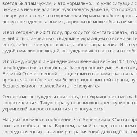
всегда был там чужим, и это нормально. Но ужас ситуации 
чужими в нём начали себя чувствовать даже те, кто прожи
говоря уже о том, что современная Украина вообще предст
лоскутное одеяло, а значит, априори не может быть ни м
И вот сегодня, в 2021 году, приходится констатировать, ч
м: либо ты становишься свидомым украинцем со всеми выт
ещё), либо — чемодан, вокзал, любое направление. И это уж
судьба миллионов людей, вынуждаемых отказаться от собс
И потому, когда я и мои единомышленники весной 2014 год
освободила нас от нацистско-бандеровской чумы. А поэтому
Великой Отечественной — с цветами и слезами счастья на 
предательство (всё же мы были гражданами той страны, пуст
безапелляционно заклеймить не получится.
Сегодня мы вынуждены признать, что Украине нет смысла б
сопротивляться. Такую страну невозможно «реоккупировать
украинский вопрос относиться не получается.
На днях появилось сообщение, что Зеленский и Кº хотят пр
них там свобода слова. Впрочем, на мой взгляд, это совсе
сосредоточенных на линии разграничения) дело идёт к тому