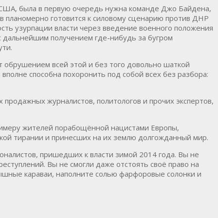
 США, была в первую очередь нужна команде Джо Байдена,
иев планомерно готовится к силовому сценарию против ДНР
ность узурпации власти через введение военного положения
 с дальнейшим получением где-нибудь за бугром
ути.
ят обрушением всей этой и без того довольно шаткой
а вполне способна похоронить под собой всех без разбора:
их продажных журналистов, политологов и прочих экспертов,
 примеру жителей порабощённой нацистами Европы,
ской тирании и принесших на их землю долгожданный мир.
ионалистов, пришедших к власти зимой 2014 года. Вы не
еступлений. Вы не смогли даже отстоять своё право на
пышные караваи, наполните солью фарфоровые солонки и