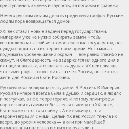
преступления, за лень и глупость, за погромы и грабежи.
Нечего русским людям делать среди лимитрофов. Русским
людям пора возвращаться домой.
XXI век ставит новые задачи перед государствами.
Империям уже не нужно собирать земли. Чтобы
контролировать слабые второстепенные государства, нет
нужды вводить на их территории армии. Нет смысла
поднимать уровень жизни окраин — всё равно спасибо не
скажут, и благодарность не задержится ни одного дня в
их национальных, «нэзалэжных» душах. XX век показал,
что лимитрофы готовы жить за счёт России, но не хотят
жить для России и быть Россией.
Русским пора возвращаться домой. В Россию. В Империю.
Русская империя всегда была в душах и сердцах, в людях
и поступках, а не в территориях. И потому лимитрофы
пора оставить самим себе — если выживут в XXI веке,
быть может что-то и поймут. А не выживут, то и
евроинтеграция с ними. Целый XX век Россия тянула их
вверх, до уровня человека — а они при малейшей
возможности радостно и с визгом рухнули в