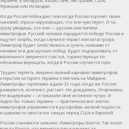
Украине, в Беларуси, Казахстане, Австралии, США,
Франции или Исландии.
Когда Россия побеждает или когда Россия хоронит своих
сыновей, спроси окружающих, что они чувствуют. И ты
сразу увидишь, кто они — русские или пигмеи
лимитрофов. Русский человек порадуется победе России и
ощутит скорбь, когда случился теракт или катастрофа.
Лимитроф будет злобствовать и сучить ножками от
ненависти в дни русских побед. Будет подпрыгивать от
маленького звериного счастья, торжествующе по-
обезьяньи верещать, когда в России случается горе.
Трудно терпеть зверино-пьяный карнавал лимитрофов,
открытие которого Украина отметила на Майдане.
Лимитрофы терпеливо ждали 23 года, когда же Россия
развалится, исчезнет, растает. Не дождались. Огорчились.
Не выдержали — и показали своё истинное нутро. И
ладно бы только Украина — практически все элитки
лимитрофов упражняются в русофобии, мелкой подлости
и шакалисто-хвостатых танцах перед США и Европой.
Россия становится сильнее. Лимитрофы боятся. Так холоп
всегда боится, что вернётся пан и накажет за