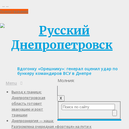
...
...
Пожертвования
Вдогонку «Орешнику»: генерал оценил удар по
бункеру командиров ВСУ в Днепре
Молния:
Menu
Выход к границе:
Днепропетровская
X
область готовит
эвакуацию и роет
траншеи
Днепроэнергия — наша:
Разгромлена очередная «фортеця» на пути к