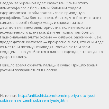
Следом за Украиной идёт Казахстан. Элиты этого
лимитрофа всё с большим и большим трудом
сдерживаются, чтобы прятать свою природную
русофобию. Там боятся, очень боятся, что Россия станет
сильнее, вернёт былую мощь и спросит за все
десятилетия «многовекторности», политического и
экономического шантажа. Да и не только там боятся.
Национальные элиты окраин — князьки, барончики, баи,
председатели колхозов — прекрасно знают, кто они и где
их место. И потому ненавидят Россию люто и всем
сердцем — но улыбаются в лицо в надежде, что когда-то
ударят в спину.
Пришло время сжимать пальцы в кулак. Пришло время
русским возвращаться в Россию.
Источник:
http://antifashist.com/item/imperiya-eto-lyudi-
sobiraem-ne-zemli-sobiraem-lyudej.html