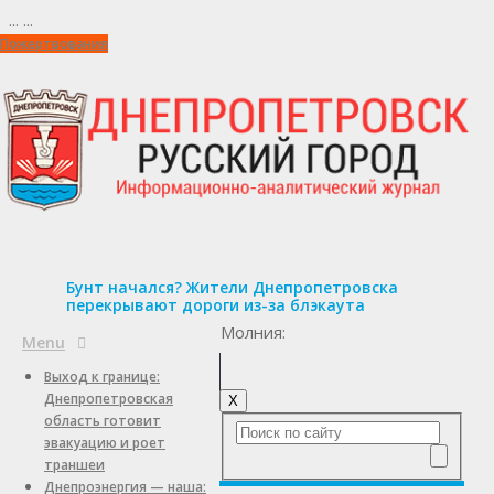
...
...
Пожертвования
Бунт начался? Жители Днепропетровска
перекрывают дороги из-за блэкаута
Молния:
Menu
Выход к границе:
Днепропетровская
X
область готовит
эвакуацию и роет
траншеи
Днепроэнергия — наша: