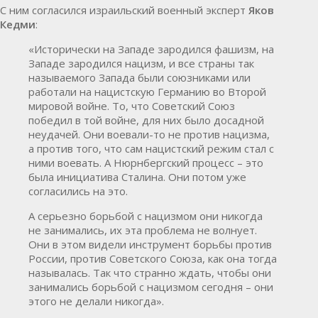
С ним согласился израильский военный эксперт
Яков
Кедми
:
«Исторически на Западе зародился фашизм, на
Западе зародился нацизм, и все страны так
называемого Запада были союзниками или
работали на нацистскую Германию во Второй
мировой войне. То, что Советский Союз
победил в той войне, для них было досадной
неудачей. Они воевали-то не против нацизма,
а против того, что сам нацистский режим стал с
ними воевать. А Нюрнбергский процесс – это
была инициатива Сталина. Они потом уже
согласились на это.
А серьезно борьбой с нацизмом они никогда
не занимались, их эта проблема не волнует.
Они в этом видели инструмент борьбы против
России, против Советского Союза, как она тогда
называлась. Так что странно ждать, чтобы они
занимались борьбой с нацизмом сегодня – они
этого не делали никогда».