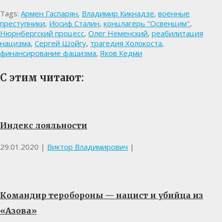
Tags:
Армен Гаспарян
,
Владимир Кикнадзе
,
военные
преступники
,
Иосиф Сталин
,
концлагерь "Освенцим"
,
Нюрнбергский процесс
,
Олег Неменский
,
реабилитация
нацизма
,
Сергей Шойгу
,
трагедия Холокоста
,
финансирование фашизма
,
Яков Кедми
С этим читают:
Индекс лояльности
29.01.2020
|
Виктор Владимирович
|
Командир теробороны — нацист и убийца из
«Азова»