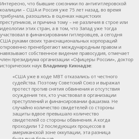
Интересно, что бывшие союзники по антигитлеровской
коалиции – США и Россия уже 75 лет назад, во время
трибунала, разошлись в оценках нацистских
преступников, и причина тому – не различия в строе или
идеологии этих стран, а в том, что Запад уже тогда
участвовал в финансировании гитлеровцев, а сегодня
США руками своих транснациональных корпораций
откровенно пренебрегают международным правом и
навязывают собственное видение правосудия, отмечает
член президиума организации «Офицеры России», доктор
исторических наук
Владимир Кикнадзе
:
«США уже в ходе МВТ отказались от честного
судейства. Поэтому Советский Союз и выражал
протест против снятия обвинения и отсутствия
осуждения тех, кто участвовал в организации
преступлений и финансировании фашизма. Не
случайно количество свидетелей со стороны
защиты вдвое превышало количество
свидетелей со стороны обвинения. А когда
проходили 12 последующих процессов в
американской зоне оккупации, эта разница
была ещё больше.