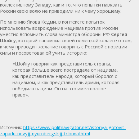
коллективному Западу, как и то, что попытки навязать
России свою волю не приводили ни к чему хорошему.
По мнению Якова Кедми, в контексте попыток
использовать возрождение нацизма против России
уместно вспомнить слова министра обороны РФ
Сергея
Шойгу
, который напомнил своей немецкой коллеге о том,
к чему приводит желание говорить с Россией с позиции
силы и посоветовал ей учить историю:
«Шойгу говорил как представитель страны,
которая больше всего пострадала от нацизма,
как представитель народа, который боролся с
нацизмом, и как представитель армии, которая
победила нацизм. Он на это имел полное
право».
Источник:
https://www.politnavigator.net/istoriya-gotovit-
zapadu-novyjj-nyurnbergskijj-tribunal.html