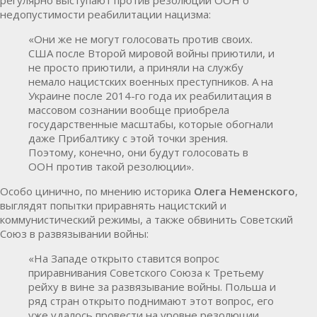
регулярно выступают против резолюций ООН о
недопустимости реабилитации нацизма:
«Они же не могут голосовать против своих.
США после Второй мировой войны приютили, и
не просто приютили, а приняли на службу
немало нацистских военных преступников. А на
Украине после 2014-го года их реабилитация в
массовом сознании вообще приобрела
государственные масштабы, которые обогнали
даже Прибалтику с этой точки зрения.
Поэтому, конечно, они будут голосовать в
ООН против такой резолюции».
Особо цинично, по мнению историка
Олега Неменского
,
выглядят попытки приравнять нацистский и
коммунистический режимы, а также обвинить Советский
Союз в развязывании войны:
«На Западе открыто ставится вопрос
приравнивания Советского Союза к Третьему
рейху в вине за развязывание войны. Польша и
ряд стран открыто поднимают этот вопрос, его
уже удалось провести на уровне резолюции