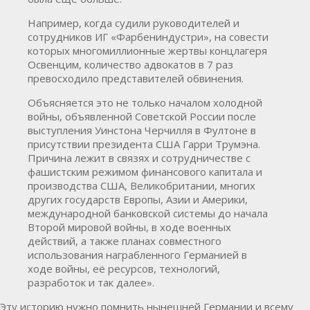
Например, когда судили руководителей и
сотрудников ИГ «Фарбениндустри», на совести
которых многомиллионные жертвы концлагеря
Освенцим, количество адвокатов в 7 раз
превосходило представителей обвинения.
Объясняется это не только началом холодной
войны, объявленной Советской России после
выступления Уинстона Черчилля в Фултоне в
присутствии президента США Гарри Трумэна.
Причина лежит в связях и сотрудничестве с
фашистским режимом финансового капитала и
производства США, Великобритании, многих
других государств Европы, Азии и Америки,
международной банковской системы до начала
Второй мировой войны, в ходе военных
действий, а также планах совместного
использования награбленного Германией в
ходе войны, её ресурсов, технологий,
разработок и так далее».
Эту историю нужно помнить нынешней Германии и всему