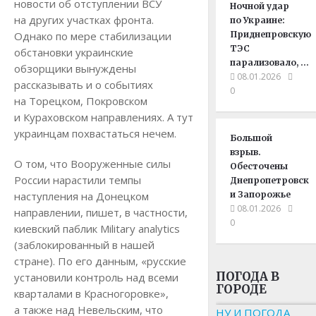
новости об отступлении ВСУ
Ночной удар
на других участках фронта.
по Украине:
Однако по мере стабилизации
Приднепровскую
ТЭС
обстановки украинские
парализовало, …
обзорщики вынуждены
08.01.2026
рассказывать и о событиях
0
на Торецком, Покровском
и Кураховском направлениях. А тут
украинцам похвастаться нечем.
Большой
взрыв.
О том, что Вооруженные силы
Обесточены
России нарастили темпы
Днепропетровск
наступления на Донецком
и Запорожье
08.01.2026
направлении, пишет, в частности,
0
киевский паблик Military analytics
(заблокированный в нашей
стране). По его данным, «русские
ПОГОДА В
установили контроль над всеми
ГОРОДЕ
кварталами в Красногоровке»,
а также над Невельским, что
НУ И ПОГОДА