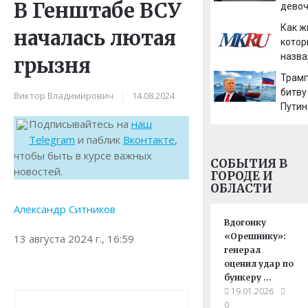
В Генштабе ВСУ
девоч
ворва
Как ж
началась лютая
кварт
котор
назва
грызня
дико
Трамп
имен
битву
Виктор Владимирович
|
14.08.2024
Путин
жирну
Подписывайтесь на
наш
споре
Telegram
и паблик
Вконтакте
,
чтобы быть в курсе важных
СОБЫТИЯ В
новостей.
ГОРОДЕ И
ОБЛАСТИ
Александр Ситников
Вдогонку
«Орешнику»:
13 августа 2024 г., 16:59
генерал
оценил удар по
бункеру …
19.01.2026
0