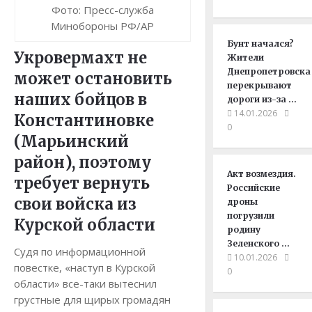
Фото: Пресс-служба
Минобороны РФ/AP
Бунт начался?
Укровермахт не
Жители
Днепропетровска
может остановить
перекрывают
наших бойцов в
дороги из-за …
14.01.2026
Константиновке
0
(Марьинский
район), поэтому
Акт возмездия.
требует вернуть
Российские
свои войска из
дроны
погрузили
Курской области
родину
Зеленского …
Судя по информационной
10.01.2026
повестке, «наступ в Курской
0
области» все-таки вытеснил
грустные для щирых громадян