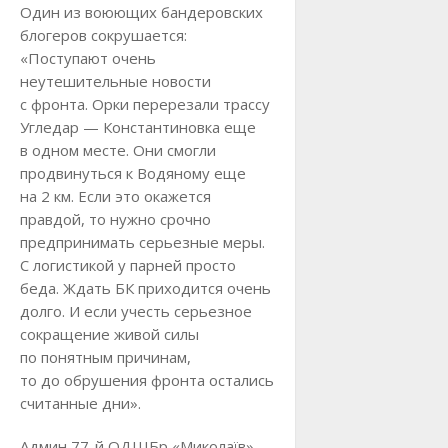
Один из воюющих бандеровских
блогеров сокрушается:
«Поступают очень
неутешительные новости
с фронта. Орки перерезали трассу
Угледар — Константиновка еще
в одном месте. Они смогли
продвинуться к Водяному еще
на 2 км. Если это окажется
правдой, то нужно срочно
предпринимать серьезные меры.
С логистикой у парней просто
беда. Ждать БК приходится очень
долго. И если учесть серьезное
сокращение живой силы
по понятным причинам,
то до обрушения фронта остались
считанные дни».
Админ 77-й ОДШБр «Миколаїв»