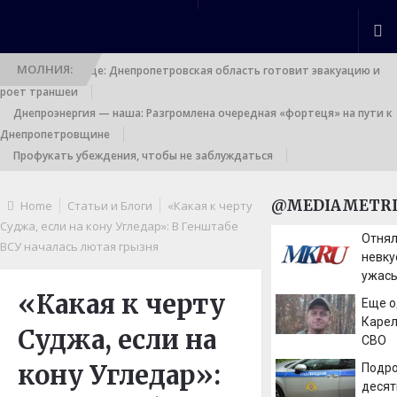
МОЛНИЯ:
Выход к границе: Днепропетровская область готовит эвакуацию и
роет траншеи
Днепроэнергия — наша: Разгромлена очередная «фортеця» на пути к
Днепропетровщине
Профукать убеждения, чтобы не заблуждаться
@MEDIAMETRI
Home
Статьи и Блоги
«Какая к черту
Суджа, если на кону Угледар»: В Генштабе
Отнял
ВСУ началась лютая грызня
невку
ужас
опеки
«Какая к черту
Еще о
Карел
Суджа, если на
СВО
кону Угледар»:
Подро
деся