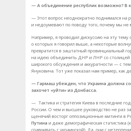
— А объединение республик возможно? В к
— Этот вопрос неоднократно поднимался на р
и недоумевают по поводу того, почему мы не
Например, я проводил дискуссию на эту тему 
о которых я говорил выше, а некоторые волну
превратится в заштатный провинциальный гор
на идею объединить ДНР и ЛНР со столицей в
широкого обсуждения и аккуратности — с тем
Януковича. Тот уже показал нам пример, как д
— Гармаш убежден, что Украина должна со
захочет «уйти» из Донбасса.
— Тактика и стратегия Киева в последние го
России. О чем и высшее руководство не раз з
щенячий восторг оппозиционные митинги в Р
Путина
и даже демографическая статистика (к
сравнивать с украинской). Да, они с нетерпе