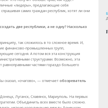
зличные «лидеры», предлагающие себя
 спрашивая самих граждан республик, хотят ли они
Б
Д
оздать две республики, а не одну? Насколько
инципу, так сложилось в то сложное время. И,
яние финансово-промышленных групп,
ующие сегодня. А потом вся эта конструкция
министративными структурами. Возможно, эта
нут равноправными частями гораздо большего
бы сказал, «очагово», — отмечает
обозреватель
онецк, Луганск, Славянск, Мариуполь. На первых
стратегии. Объединить всех вместе было сложно.
аладить четкую координацию между Донецком