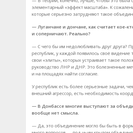
— В теории, конечно, лучше, чтобы это была
элементарный «эффект масштаба». К сожалени
которые серьезно затрудняют такое объедин
— Луганчане и дончане, как считает кое-кт
и соперничают. Реально?
— С чего бы им недолюбливать друг друга? 
республик, у каждой появилось своё видение т
свои «элиты», которых устраивает такое поло
руководство ЛНР и ДНР. Это болезненные меч
и на площадях найти согласие.
У республик есть более серьезные задачи, че
внешний агрессор, есть необходимость коорд
— В Донбассе многие выступают за объеди
вообще нет смысла.
— Да, это объединение могло бы быть в форм
много вопросов — под чьим крылом объединят