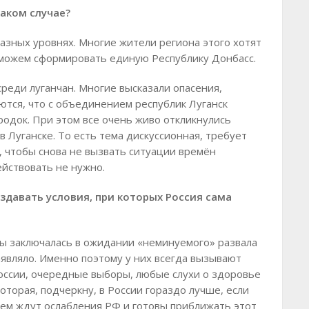
аком случае?
азных уровнях. Многие жители региона этого хотят
 можем сформировать единую Республику Донбасс.
среди луганчан. Многие высказали опасения,
ются, что с объединением республик Луганск
одок. При этом все очень живо откликнулись
 Луганске. То есть тема дискуссионная, требует
, чтобы снова не вызвать ситуации времён
ействовать не нужно.
здавать условия, при которых Россия сама
ды заключалась в ожидании «неминуемого» развала
аявляло. Именно поэтому у них всегда вызывают
оссии, очередные выборы, любые слухи о здоровье
оторая, подчеркну, в России гораздо лучше, если
нием ждут ослабления РФ и готовы приближать этот