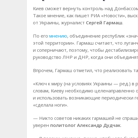
Киев сможет вернуть контроль над Донбассом
Такое мнение, как пишет РИА «Новости», выс
от Украины, журналист
Сергей Гармаш
.
По его
мнению
, объединение республик «зна
этой территории». Гармаш считает, что луга
и соперничают, поэтому, чтобы дестабилизиро
руководство ЛНР и ДНР, когда они объединят
Впрочем, Гармаш отметил, что реализовать т
«Ключ к миру (на условиях Украины — ред.) в 
словам, Киеву необходимо целенаправленно о
и использовать возникающие периодически г
«сделала ноги».
— Никто советов никаких гармашей не спрашив
уверен
политолог Александр Дудчак
.