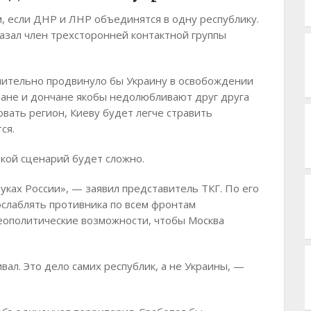
, если ДНР и ЛНР объединятся в одну республику.
казал член трехсторонней контактной группы
чительно продвинуло бы Украину в освобождении
нчане и дончане якобы недолюбливают друг друга
вать регион, Киеву будет легче стравить
ся.
акой сценарий будет сложно.
руках России», — заявил представитель ТКГ. По его
слаблять противника по всем фронтам
еополитические возможности, чтобы Москва
ал. Это дело самих республик, а не Украины, —