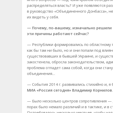
распределяться власть? И уже появляются ра
в руководство «Объединенного Донбасса», не
их видеть у себя.
— Почему, по-вашему, изначально решили с
эти причины работают сейчас?
— Республики формировались по областному пр
как бы там ни было, но и они попали под вли
существовавших в бывшей Украине, и существ
закостенела, обросла законодательством, ад
проблема отпадет сама собой, когда они ста
объединения…
— События 2014 г. развивались стихийно и, я 
МИА «Россия сегодня» Владимир Корнилов
.
— Было несколько центров сопротивления — Д
порах было немало различий и в тактике, и в 
Потребовалось несколько месяцев, чтобы н