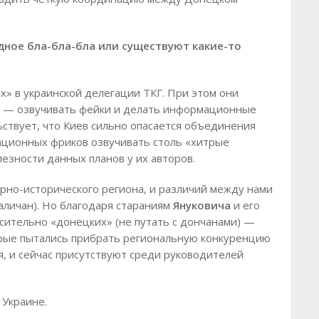
дное бла-бла-бла или существуют какие-то
» в украинской делегации ТКГ. При этом они
а — озвучивать фейки и делать информационные
ствует, что Киев сильно опасается объединения
ационных фриков озвучивать столь «хитрые
лезности данных планов у их авторов.
рно-исторического региона, и различий между нами
 галичан). Но благодаря стараниям
Януковича
и его
осительно «донецких» (не путать с дончанами) —
орые пытались прибрать региональную конкуренцию
ия, и сейчас присутствуют среди руководителей
 Украине.