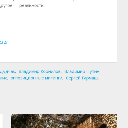
другое — реальность.
232/
 Дудчак
,
Владимир Корнилов
,
Владимир Путин
,
лик
,
оппозиционные митинги
,
Сергей Гармаш
,