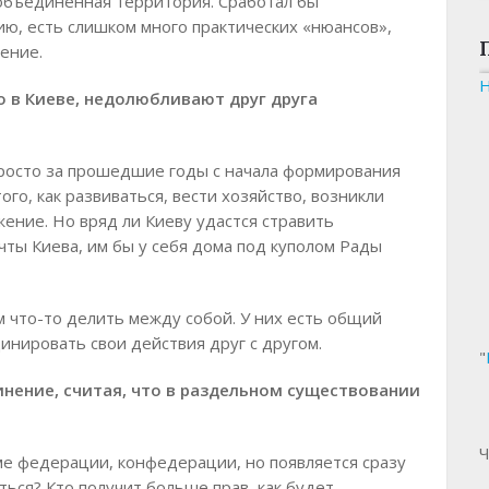
 объединенная территория. Сработал бы
ю, есть слишком много практических «нюансов»,
ение.
о в Киеве, недолюбливают друг друга
Просто за прошедшие годы с начала формирования
ого, как развиваться, вести хозяйство, возникли
жение. Но вряд ли Киеву удастся стравить
ты Киева, им бы у себя дома под куполом Рады
м что-то делить между собой. У них есть общий
инировать свои действия друг с другом.
"
нение, считая, что в раздельном существовании
Ч
е федерации, конфедерации, но появляется сразу
ься? Кто получит больше прав, как будет