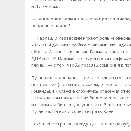
и Луганском.
—
Заявление Гармаша — это просто очере
реальные планы?
— Гармаш и
Казанский
играют роль «коверных
являются давними фейкометчиками. Их задач
вбросы. Данное заявление Гармаша свидетель
ДНР и ЛНР. Видимо, потому и просят информ
планы» — с тем, чтобы посеять сомнения в по
Луганчане и дончане — жители одного культу
нет никаких (в отличие, скажем, от киевлян и
команды, в Луганске сложились опасения отн
с тем классом нахрапистых бизнесменов, кот
и отжимали бизнес у «луганских». Эти опасен
Луганска. На них и хочет сыграть Киев.
Сохранение границ между ДНР и ЛНР на руку