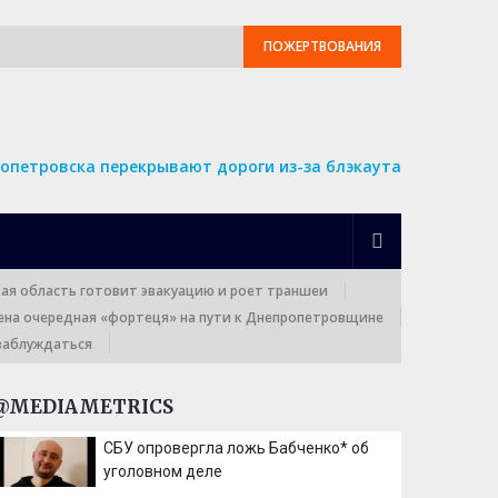
ПОЖЕРТВОВАНИЯ
опетровска перекрывают дороги из-за блэкаута
кая область готовит эвакуацию и роет траншеи
ена очередная «фортеця» на пути к Днепропетровщине
заблуждаться
@MEDIAMETRICS
СБУ опровергла ложь Бабченко* об
уголовном деле