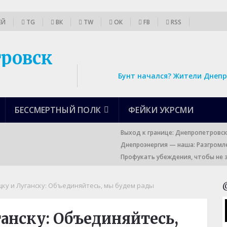
ЕЙ
TG
ВК
TW
ОК
FB
RSS
Бунт начался? Жители Днепр
БЕССМЕРТНЫЙ ПОЛК
ФЕЙКИ УКРСМИ
Выход к границе: Днепропетровс
Днепроэнергия — наша: Разгромл
Профукать убеждения, чтобы не 
ку и Луганску: Объединяйтесь, мы будем рады
анску: Объединяйтесь,