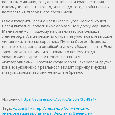
военным фильмам, откуда исключают и красное знамя,
и коммунистов. От этого один шаг до того, чтобы начать
восхвалять Гитлера и его пособников.
О чем говорить, если у нас в Петербурге несколько лет
назад пытались повесить мемориальную доску маршаллу
Маннергейму
— одному из организаторов блокады
Ленинграда. А в церемонии открытия участвовали высшие
чиновники, включая соратника Путина
Сергея Иванова
(позже это признали ошибкой и доску убрали — авт.). Если
такое можно нашим чиновникам, то почему тогда
украинским подросткам нельзя назваться
«гитлеровцами»? Поэтому когда Мария Захарова и другие
критики украинской реальности видят соринку в чужом
глазу, в своем глазу они не видят и бревна.
Источник:
https://svpressa.ru/politic/article/304891/
Tags:
Адольф Гитлер
,
Александр Солженицын
,
антисоветская пропаганда
,
Владимир Зеленский
,