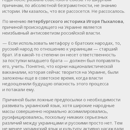
причинам, по абсолютной безграмотности, не знанию
истории. Им казалось, что все рассосется. Не рассосалось.
По мнению
петербургского историка Игоря Пыхалова
,
причиной происходящего на Украине является
неизбывный антисоветизм российской власти.
— Если использовать метафору о братских народах, то,
русский народ по отношению к украинцам — старший
брат. И в какой-то степени он несет ответственность
за поступки младшего брата — должен был поправлять
его, учить. Понятно, что корни националистической
вакханалии, которая сейчас творится на Украине, были
заложены еще в советское время, когда власти
недооценили будущую опасность этого процесса
и потакали ему.
Причиной были ложные предпосылки о необходимости
развивать украинский язык, хотя широкие народные
массы совершенно нормально ассимилировались,
русифицировались, поскольку никаких серьезных
различий между украинцами и русскими просто нет. Тем
не менее украинский язык и культуру активно насаждали