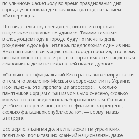
по уличному баскетболу во время празднования дня
города участвовала детская команда под названием
«Гитлеровцы».
По свидетельству очевидцев, никого из горожан
нацистское название не удивило. Такими темпами
в следующем году в городе будут отмечать день
рождения
Адольфа Гитлера
, предположил один из них.
Вмешавшийся в ситуацию глава города пояснил, что всему
виной компьютерные игры, в которых имеется нацистская
символика и дети не видят в ней ничего дурного.
«Сколько лет официальный Киев рассказывал миру сказки
о том, что заявления Москвы о возрождении на Украине
неонацизма, это „пропаганда агрессора“… Сколько
памятников борцам с фашизмом было снесено, сколько
монументов возведено коллаборационистам. Сколько
учебников переписано, сколько фильмов запрещено,
сколько фальшивок опубликовано», — возмутилась
Захарова.
Всё верно. Львиная доля вины лежит на украинских
политиках, посчитавших крайний национализм, даже