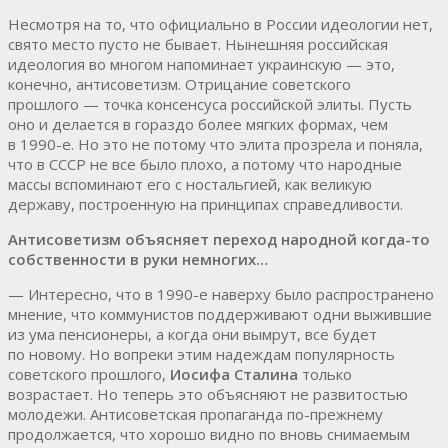
Несмотря на то, что официально в России идеологии нет,
свято место пусто не бывает. Нынешняя российская
идеология во многом напоминает украинскую — это,
конечно, антисоветизм. Отрицание советского
прошлого — точка консенсуса российской элиты. Пусть
оно и делается в гораздо более мягких формах, чем
в 1990-е. Но это не потому что элита прозрела и поняла,
что в СССР не все было плохо, а потому что народные
массы вспоминают его с ностальгией, как великую
державу, построенную на принципах справедливости.
Антисоветизм объясняет переход народной когда-то
собственности в руки немногих…
— Интересно, что в 1990-е наверху было распространено
мнение, что коммунистов поддерживают одни выжившие
из ума пенсионеры, а когда они вымрут, все будет
по новому. Но вопреки этим надеждам популярность
советского прошлого,
Иосифа Сталина
только
возрастает. Но теперь это объясняют не развитостью
молодежи. Антисоветская пропаганда по-прежнему
продолжается, что хорошо видно по вновь снимаемым