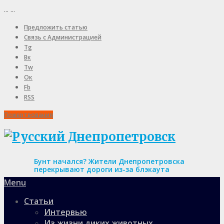
...
...
Предложить статью
Связь с Администрацией
Tg
Вк
Tw
Ок
Fb
RSS
Пожертвования
Бунт начался? Жители Днепропетровска
перекрывают дороги из-за блэкаута
Menu
Статьи
Интервью
Из жизни диких животных