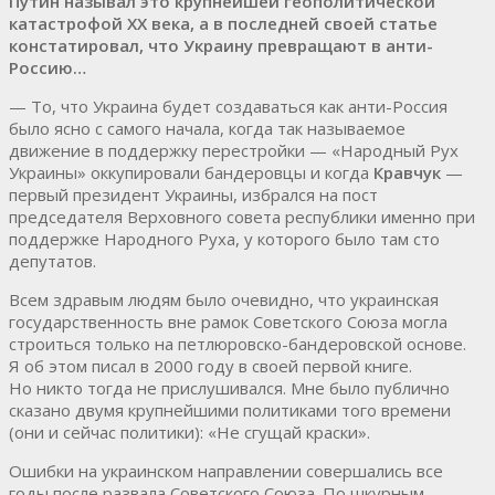
Путин называл это крупнейшей геополитической
катастрофой XX века, а в последней своей статье
констатировал, что Украину превращают в анти-
Россию…
— То, что Украина будет создаваться как анти-Россия
было ясно с самого начала, когда так называемое
движение в поддержку перестройки — «Народный Рух
Украины» оккупировали бандеровцы и когда
Кравчук
—
первый президент Украины, избрался на пост
председателя Верховного совета республики именно при
поддержке Народного Руха, у которого было там сто
депутатов.
Всем здравым людям было очевидно, что украинская
государственность вне рамок Советского Союза могла
строиться только на петлюровско-бандеровской основе.
Я об этом писал в 2000 году в своей первой книге.
Но никто тогда не прислушивался. Мне было публично
сказано двумя крупнейшими политиками того времени
(они и сейчас политики): «Не сгущай краски».
Ошибки на украинском направлении совершались все
годы после развала Советского Союза. По шкурным