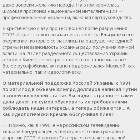
даже вопреки желанию народа. На этом кормилась
широкая прослойка национальной интеллигенции —
профессиональные украинцы, включая партруководство.
В критическую фазу процесс вошел после разрушения
СССР. И здесь колоссальная вина лежит на
Ельцине
и его
окружении, которые согласились на разрушение единой
страны и независимость Украины ради получения личной
власти. За 20 лет раздельного существования Украины
режим в Киеве, несмотря на то, что он становился все
более русофобским, активно поддерживался Москвой, как
материально, так и идеологически.
О материальной поддержке Россией Украины с 1991
по 2013 год в объеме 82 млрд долларов написал Путин
в своей последней статье. Выглядит странно — сами
дали денег, не сумев обусловить их требованиями
соблюдать наши интересы, а теперь обижаются… А
как идеологически Кремль обслуживал Киев?
— Помню, как в 1990-е на российском телевидении
хвалили бандеровцев, утверждая, что они сражались
и против СССР, и против Гитлера, что является наглой