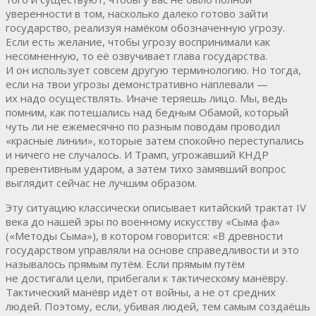
уверенности в том, насколько далеко готово зайти
государство, реализуя намёком обозначенную угрозу.
Если есть желание, чтобы угрозу воспринимали как
несомненную, то её озвучивает глава государства.
И он использует совсем другую терминологию. Но тогда,
если на твои угрозы демонстративно наплевали —
их надо осуществлять. Иначе теряешь лицо. Мы, ведь
помним, как потешались над бедным Обамой, который
чуть ли не ежемесячно по разным поводам проводил
«красные линии», которые затем спокойно переступались
и ничего не случалось. И Трамп, угрожавший КНДР
превентивным ударом, а затем тихо замявший вопрос
выглядит сейчас не лучшим образом.
Эту ситуацию классически описывает китайский трактат IV
века до нашей эры по военному искусству «Сыма фа»
(«Методы Сыма»), в котором говорится: «В древности
государством управляли на основе справедливости и это
называлось прямым путём. Если прямым путём
не достигали цели, прибегали к тактическому манёвру.
Тактический манёвр идёт от войны, а не от средних
людей. Поэтому, если, убивая людей, тем самым создаёшь