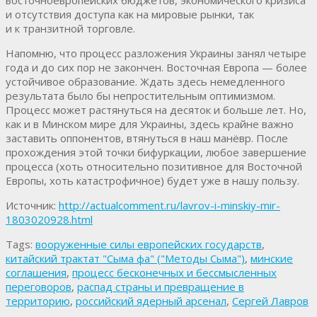
и отсутствия доступа как на мировые рынки, так
и к транзитной торговле.
Напомню, что процесс разложения Украины занял четыре
года и до сих пор не закончен. Восточная Европа — более
устойчивое образование. Ждать здесь немедленного
результата было бы непростительным оптимизмом.
Процесс может растянуться на десяток и больше лет. Но,
как и в Минском мире для Украины, здесь крайне важно
заставить оппонентов, втянуться в наш манёвр. После
прохождения этой точки бифуркации, любое завершение
процесса (хоть относительно позитивное для Восточной
Европы, хоть катастрофичное) будет уже в нашу пользу.
Источник:
http://actualcomment.ru/lavrov-i-minskiy-mir-
1803020928.html
Tags:
вооруженные силы европейских государств
,
китайский трактат "Сыма фа" ("Методы Сыма")
,
минские
соглашения
,
процесс бесконечных и бессмысленных
переговоров
,
распад страны и превращение в
территорию
,
российский ядерный арсенал
,
Сергей Лавров