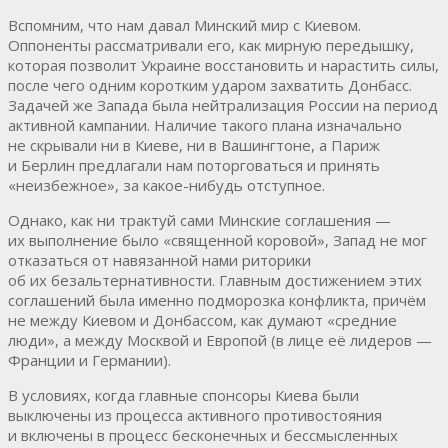
Вспомним, что нам давал Минский мир с Киевом.
Оппоненты рассматривали его, как мирную передышку,
которая позволит Украине восстановить и нарастить силы,
после чего одним коротким ударом захватить Донбасс.
Задачей же Запада была нейтрализация России на период
активной кампании. Наличие такого плана изначально
не скрывали ни в Киеве, ни в Вашингтоне, а Париж
и Берлин предлагали нам поторговаться и принять
«неизбежное», за какое-нибудь отступное.
Однако, как ни трактуй сами Минские соглашения —
их выполнение было «священной коровой», Запад не мог
отказаться от навязанной нами риторики
об их безальтернативности. Главным достижением этих
соглашений была именно подморозка конфликта, причём
не между Киевом и Донбассом, как думают «средние
люди», а между Москвой и Европой (в лице её лидеров —
Франции и Германии).
В условиях, когда главные спонсоры Киева были
выключены из процесса активного противостояния
и включены в процесс бесконечных и бессмысленных