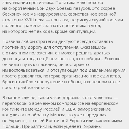
запугивания противника. Политика мало похожа
на скоротечный бой двух боевых петухов. Это скорее
бесконечное маневрирование, свойственное военной
стратегии XVIII века — попытка, не рискуя случайностями
полевого сражения, загнать противника в угол,
из которого нет выхода, кроме капитуляции.
Правила любой стратегии диктуют всегда оставлять
противнику дорогу для отступления. Оказавшись
в отчаянном положении, он может решить драться
до конца и тогда ещё неизвестно, кто победит. Если же
он видит путь к спасению, он постарается
им воспользоваться, и отступающая под давлением армия,
просто развалится, потеряв организационное единство,
бросив тяжёлое вооружение и обозы, в конечном итоге
просто разбежавшись.
В нашем случае, такая узкая дорожка к отступлению —
переговоры о временном компромиссе на европейском
континенте между Россией и США, замораживание
конфликта по образцу Минска, но уже в пределах
не Украины, но всей Восточной Европы или, как минимум
Польши, Прибалтики и, если уцелеет, Украины.