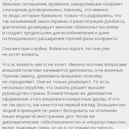
Минские соглашения, временно заморозившие конфликт
(«позорным договорняком»). Наконец, это именно
те люди, которые буквально только что радовались, что
так называемый закон Украины о реинтеграции Донбасса,
фактически дезавуирует минские обязательства Киева
и создаёт предпосылки для возобновления и даже
потенциального расширения горячей фазы конфликта.
Они мечтали о войне. Война на пороге. Но они уже
не хотят воевать.
Что ж, воевать никто не хочет. Именно поэтому вопросами
внешней политики занимаются дипломаты, а не военные.
Причём замечу, дипломаты внешнюю политику
не определяют. Они её только реализуют. То есть,
несколько огрубляя, что сказать решает высшее
руководство страны. В компетенции же дипломатов
оформление этого решения в конкретные фразы. И это
не так просто, как кажется на первый взгляд. Большинство
людей в принципе не умеют беседовать на «птичьем»
языке ведомств иностранных дел. Читая же
дипломатические «обеспокоенности» и «недопустимости»,
видят знакомые слова, но не в состоянии постигнуть