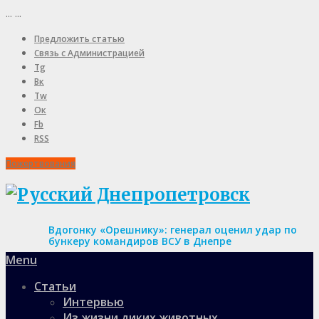
...
...
Предложить статью
Связь с Администрацией
Tg
Вк
Tw
Ок
Fb
RSS
Пожертвования
Вдогонку «Орешнику»: генерал оценил удар по
бункеру командиров ВСУ в Днепре
Menu
Статьи
Интервью
Из жизни диких животных