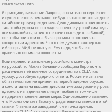
смысл сказанного.
В принципе, заявление Лаврова, значительно серьёзнее
и существеннее, чем какое-нибудь пятисотое «последнее
китайское предупреждение». Дело дипломата пригрозить
так, чтобы угроза не выглядела внешне угрозой (мы ведь
все миролюбивы, и никто не хочет выглядеть забиякой),
но чтобы при этом она была правильно воспринята
конкретным адресатом. Что о нём думают «эксперты»
и блогеры МИД не волнует. Ему надо, чтобы его
правильно понимали оппоненты.
Если перевести заявление российского министра
на русский, то Москва банально сообщила Европе, что
расценивает её военное сотрудничество с США, как
угрозу, достойную ядерного ответа. Россия не связана
обязательством не применять первой ядерное оружие,
а констатация на высшем дипломатическом уровне угрозы
ядерного нападения легализует любые (в том числе
и ядерные) превентивные меры. Одновременно заявлено,
что Москва считает Европу страдательным звеном в этой
связке. Главным же заводилой, с её точки зрения,
являются США. А это уже сигнал Вашингтону, что если