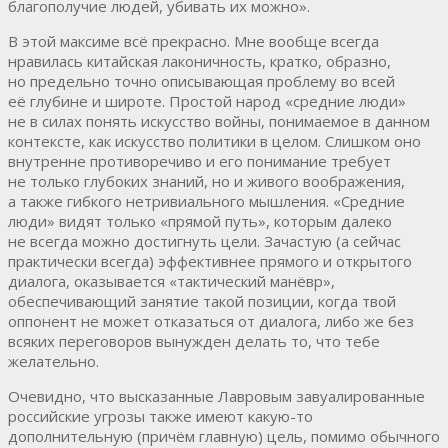
благополучие людей, убивать их можно».
В этой максиме всё прекрасно. Мне вообще всегда
нравилась китайская лаконичность, кратко, образно,
но предельно точно описывающая проблему во всей
её глубине и широте. Простой народ «средние люди»
не в силах понять искусство войны, понимаемое в данном
контексте, как искусство политики в целом. Слишком оно
внутренне противоречиво и его понимание требует
не только глубоких знаний, но и живого воображения,
а также гибкого нетривиального мышления. «Средние
люди» видят только «прямой путь», которым далеко
не всегда можно достигнуть цели. Зачастую (а сейчас
практически всегда) эффективнее прямого и открытого
диалога, оказывается «тактический манёвр»,
обеспечивающий занятие такой позиции, когда твой
оппонент не может отказаться от диалога, либо же без
всяких переговоров вынужден делать то, что тебе
желательно.
Очевидно, что высказанные Лавровым завуалированные
российские угрозы также имеют какую-то
дополнительную (причём главную) цель, помимо обычного