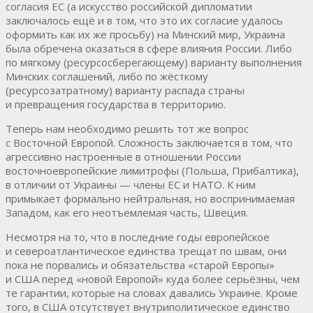
согласия ЕС (а искусство российской дипломатии
заключалось ещё и в том, что это их согласие удалось
оформить как их же просьбу) на Минский мир, Украина
была обречена оказаться в сфере влияния России. Либо
по мягкому (ресурсосберегающему) варианту выполнения
Минских соглашений, либо по жёсткому
(ресурсозатратному) варианту распада страны
и превращения государства в территорию.
Теперь нам необходимо решить тот же вопрос
с Восточной Европой. Сложность заключается в том, что
агрессивно настроенные в отношении России
восточноевропейские лимитрофы (Польша, Прибалтика),
в отличии от Украины — члены ЕС и НАТО. К ним
примыкает формально нейтральная, но воспринимаемая
Западом, как его неотъемлемая часть, Швеция.
Несмотря на то, что в последние годы европейское
и североатлантическое единства трещат по швам, они
пока не порвались и обязательства «старой Европы»
и США перед «новой Европой» куда более серьёзны, чем
те гарантии, которые на словах давались Украине. Кроме
того, в США отсутствует внутриполитическое единство