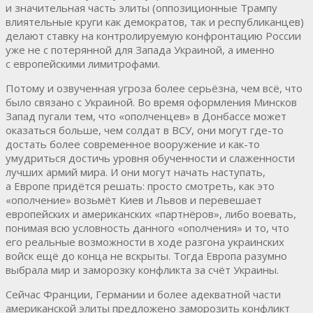
и значительная часть элиты (оппозиционные Трампу
влиятельные круги как демократов, так и республиканцев)
делают ставку на контролируемую конфронтацию России
уже не с потерянной для Запада Украиной, а именно
с европейскими лимитрофами.
Потому и озвученная угроза более серьёзна, чем всё, что
было связано с Украиной. Во время оформления Минсков
Запад пугали тем, что «ополченцев» в Донбассе может
оказаться больше, чем солдат в ВСУ, они могут где-то
достать более современное вооружение и как-то
умудриться достичь уровня обученности и слаженности
лучших армий мира. И они могут начать наступать,
а Европе придётся решать: просто смотреть, как это
«ополчение» возьмёт Киев и Львов и перевешает
европейских и американских «партнёров», либо воевать,
понимая всю условность данного «ополчения» и то, что
его реальные возможности в ходе разгона украинских
войск ещё до конца не вскрыты. Тогда Европа разумно
выбрала мир и заморозку конфликта за счёт Украины.
Сейчас Франции, Германии и более адекватной части
американской элиты предложено заморозить конфликт