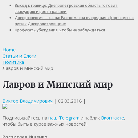
Выход к границе: Днепропетровская область готовит
эвакуацию и роет траншеи
Днепроэнергия — наша: Разгромлена очередная «фортеця» на
пути к Днепропетровщине
Профукать убеждения, чтобы не заблуждаться
Home
Статьи и Блоги
Политика
Лавров и Минский мир
Лавров и Минский мир
Виктор Владимирович
|
02.03.2018
|
Подписывайтесь на
наш Telegram
и паблик
Вконтакте
,
чтобы быть в курсе важных новостей.
Ростислав Ищенко