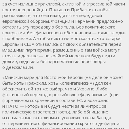
за счёт излишне крикливой, активной и агрессивной части
восточноевропейцев. Польша и Прибалтика любят
рассказывать, что они находятся на передовой
европейской обороны. Франции и Германии предложено
оставить эту передовую без тыла. Без политического
прикрытия, без финансового обеспечения — один на один
с проблемами. А чтобы никто не мог сказать, что «старая
Европа» и США отказались от своих обязательств перед
младшими партнёрами, размещённые там войска могут
стоять и дальше — по крайней мере пока будут идти
долгие, нудные и бесперспективные переговоры
о деэскалации.
«Минский мир» для Восточной Европы (на деле он может
быть хоть Пражским, хоть Копенгагенским) должен
обеспечить ей тот же выбор, что и Украине. Либо,
фактический переход в российскую сферу влияния (при
формальном сохранении в составе ЕС, а возможно
и НАТО — которые и будут нести за лимитрофов
политическую ответственность), либо обнищание
и социальные катаклизмы в условиях отказа Запада
от перманентного финансирования скрытого дефицита
восточноевропейских бюджетов, экономического кризиса