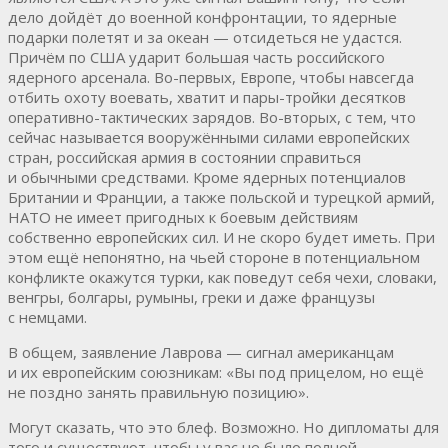
дело дойдёт до военной конфронтации, то ядерные
подарки полетят и за океан — отсидеться не удастся.
Причём по США ударит большая часть российского
ядерного арсенала. Во-первых, Европе, чтобы навсегда
отбить охоту воевать, хватит и пары-тройки десятков
оперативно-тактических зарядов. Во-вторых, с тем, что
сейчас называется вооружёнными силами европейских
стран, российская армия в состоянии справиться
и обычными средствами. Кроме ядерных потенциалов
Британии и Франции, а также польской и турецкой армий,
НАТО не имеет пригодных к боевым действиям
собственно европейских сил. И не скоро будет иметь. При
этом ещё непонятно, на чьей стороне в потенциальном
конфликте окажутся турки, как поведут себя чехи, словаки,
венгры, болгары, румыны, греки и даже французы
с немцами.
В общем, заявление Лаврова — сигнал американцам
и их европейским союзникам: «Вы под прицелом, но ещё
не поздно занять правильную позицию».
Могут сказать, что это блеф. Возможно. Но дипломаты для
того и существуют, чтобы у вас не было полной