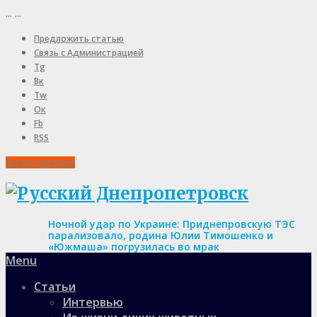
...
...
Предложить статью
Связь с Администрацией
Tg
Вк
Tw
Ок
Fb
RSS
Пожертвования
Ночной удар по Украине: Приднепровскую ТЭС
парализовало, родина Юлии Тимошенко и
«Южмаша» погрузилась во мрак
Menu
Статьи
Интервью