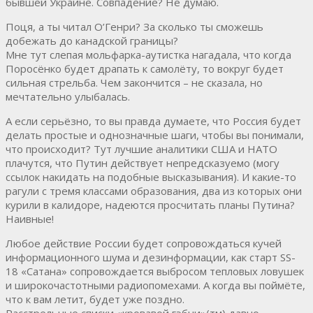
бывшей Украине. Совпадение? Не думаю.
Поця, а ты читал О’Генри? За сколько ты сможешь
добежать до канадской границы?
Мне тут слепая мольфарка-аутистка нагадала, что когда
Поросёнко будет драпать к самолёту, то вокруг будет
сильная стрельба. Чем закончится – не сказала, но
мечтательно улыбалась.
А если серьёзно, то вы правда думаете, что Россия будет
делать простые и однозначные шаги, чтобы вы понимали,
что происходит? Тут лучшие аналитики США и НАТО
плачутся, что Путин действует непредсказуемо (могу
ссылок накидать на подобные высказывания). И какие-то
рагули с тремя классами образования, два из которых они
курили в калидоре, надеются просчитать планы Путина?
Наивные!
Любое действие России будет сопровождаться кучей
информационного шума и дезинформации, как старт SS-
18 «Сатана» сопровождается выбросом тепловых ловушек
и широкочастотными радиопомехами. А когда вы поймёте,
что к вам летит, будет уже поздно.
Расстрельные списки «кровавой гэбни»(тм) давно