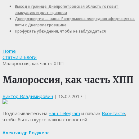
Выход к границе: Днепропетровская область готовит
эвакуацию и роет траншеи
Днепроэнергия — наша: Разгромлена очередная «фортеця» на
пути к Днепропетровщине
Профукать убеждения, чтобы не заблуждаться
Home
Статьи и Блоги
Малороссия, как часть ХПП
Малороссия, как часть ХПП
Виктор Владимирович
|
18.07.2017
|
Подписывайтесь на
наш Telegram
и паблик
Вконтакте
,
чтобы быть в курсе важных новостей.
Александр Роджерс