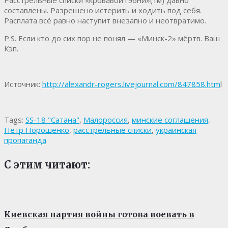
составлены. Разрешено истерить и ходить под себя.
Расплата всё равно наступит внезапно и неотвратимо.
P.S. Если кто до сих пор не понял — «Минск-2» мёртв. Ваш
Кэп.
Источник:
http://alexandr-rogers.livejournal.com/847858.htm
l
Tags:
SS-18 "Сатана"
,
Малороссия
,
минские соглашения
,
Петр Порошенко
,
расстрельные списки
,
украинская
пропаганда
С этим читают:
Киевская партия войны готова воевать в