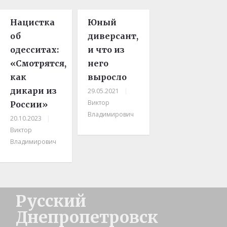
Нацистка
Юный
об
диверсант,
одесситах:
и что из
«Смотрятся,
него
как
выросло
дикари из
29.05.2021
|
Виктор
России»
Владимирович
20.10.2023
|
Виктор
Владимирович
Русский
Днепропетровск