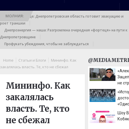
МОЛНИЯ:
Выход к границе: Днепропетровская область готовит эвакуацию и
роет траншеи
Днепроэнергия — наша: Разгромлена очередная «фортеця» на пути к
Днепропетровщине
Профукать убеждения, чтобы не заблуждаться
@MEDIAMETRI
Home
Статьи и Блоги
Мининфо. Как
закалялась власть. Те, кто не сбежал
«Але
Зацеп
Мининфо. Как
не стр
Доку
«Исто
закалялась
филь
досто
«Одис
власть. Те, кто
никог
Шоу 
спец
не сбежал
Кобя
объяс
верит