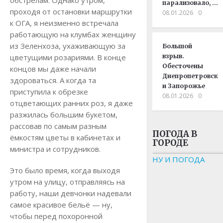
обстрелам. Однако утром,
парализовало, …
проходя от остановки маршрутки
08.01.2026
0
к ОГА, я неизменно встречала
работающую на клумбах женщину
из Зеленхоза, ухаживающую за
Большой
цветущими розариями. В конце
взрыв.
Обесточены
концов мы даже начали
Днепропетровск
здороваться. А когда та
и Запорожье
приступила к обрезке
08.01.2026
0
отцветающих ранних роз, я даже
разжилась большим букетом,
рассовав по самым разным
ПОГОДА В
ёмкостям цветы в кабинетах и
ГОРОДЕ
министра и сотрудников.
НУ И ПОГОДА
Это было время, когда выходя
утром на улицу, отправляясь на
работу, наши девчонки надевали
самое красивое бельё — ну,
чтобы перед похоронной