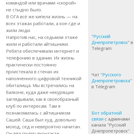
командой или врачами «скорой»
не стыдно было.
В ОГА всё же кипела жизнь — на
всех этажах работали, а кое-где и
жили люди.
"
Русский
Напротив нас, на седьмом этаже
Днепропетровск
" в
жили и работали айтишники.
Telegram
Ребята обеспечивали интернет и
телефонию в здании. Их жизнь
практически постоянно
проистекала в стенах их
Чат "
Русского
наполненного цифровой техникой
Днепропетровска
"
обиталища. Мы встречались на
в Telegram
балконе, куда даже некурящие
заглядывали, как в своеобразный
клуб по интересам. Там я
познакомилась с айтишником
Бот обратной
связи
с админами
Сашей. Саша был худ, довольно
канала "Русский
молод, сед и невероятно начитан.
Днепропетровск"
Он вёл группу вконтакте,