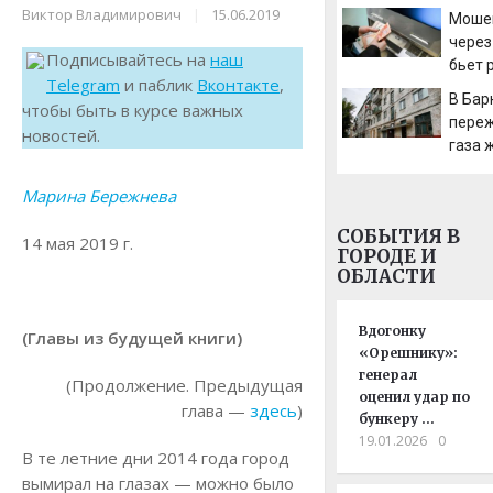
Виктор Владимирович
|
15.06.2019
Моше
тольк
через
Нолан
Подписывайтесь на
наш
бьет 
Гоме
Telegram
и паблик
Вконтакте
,
В Бар
чтобы быть в курсе важных
пере
новостей.
газа 
пятиэ
Марина Бережнева
СОБЫТИЯ В
14 мая 2019 г.
ГОРОДЕ И
ОБЛАСТИ
Вдогонку
(Главы из будущей книги)
«Орешнику»:
генерал
(Продолжение. Предыдущая
оценил удар по
глава —
здесь
)
бункеру …
19.01.2026
0
В те летние дни 2014 года город
вымирал на глазах — можно было