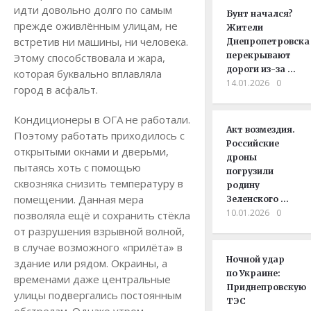
идти довольно долго по самым
Бунт начался?
прежде оживлённым улицам, не
Жители
встретив ни машины, ни человека.
Днепропетровска
перекрывают
Этому способствовала и жара,
дороги из-за …
которая буквально вплавляла
14.01.2026
0
город в асфальт.
Кондиционеры в ОГА не работали.
Акт возмездия.
Поэтому работать приходилось с
Российские
открытыми окнами и дверьми,
дроны
пытаясь хоть с помощью
погрузили
сквозняка снизить температуру в
родину
помещении. Данная мера
Зеленского …
10.01.2026
0
позволяла ещё и сохранить стёкла
от разрушения взрывной волной,
в случае возможного «прилёта» в
Ночной удар
здание или рядом. Окраины, а
по Украине:
временами даже центральные
Приднепровскую
улицы подвергались постоянным
ТЭС