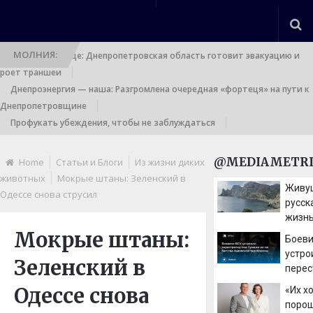
МОЛНИЯ:
Выход к границе: Днепропетровская область готовит эвакуацию и
роет траншеи
Днепроэнергия — наша: Разгромлена очередная «фортеця» на пути к
Днепропетровщине
Профукать убеждения, чтобы не заблуждаться
@MEDIAMETRI
Home
Статьи и Блоги
Из жизни диких
животных
Мокрые штаны: Зеленский в
Живущ
Одессе снова струсил
русск
жизнь
Крым
Мокрые штаны:
Боеви
устро
Зеленский в
перес
Сумам
Одессе снова
«Их х
бегст
порош
теро