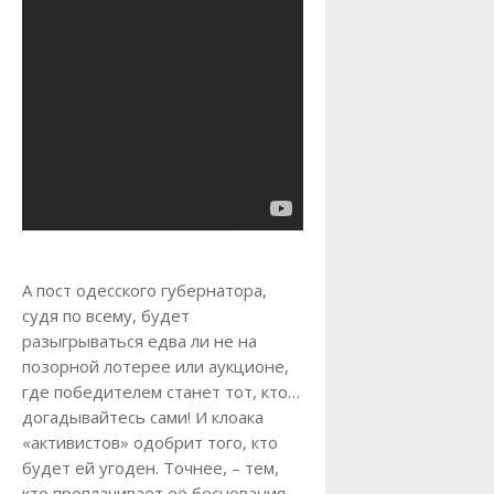
А пост одесского губернатора,
судя по всему, будет
разыгрываться едва ли не на
позорной лотерее или аукционе,
где победителем станет тот, кто…
догадывайтесь сами! И клоака
«активистов» одобрит того, кто
будет ей угоден. Точнее, – тем,
кто проплачивает её беснования.