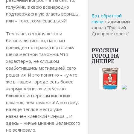
резонный вопрос – а ты сам, то,
голубчик, в свою всенародно
подтвержденную власть веришь,
Бот обратной
или – тоже, сомневаешься?!
связи
с админами
канала "Русский
Тем паче, сегодня легко и
Днепропетровск"
безапелляционно, наш пан
президент отправил в отставку
РУССКИЙ
шефа местной таможни. Что
ГОРОД НА
характерно, не слишком
ДНЕПРЕ
озаботившись мотивацией сего
решения. И это понятно – ну что
же в нашем городе есть более
«кормушечного» и реально
близкого интересам киевских
паханов, чем таможня! А поэтому,
на еще теплое место уже
назначен киевский чинуша… И
здесь – ничье мнение Зеленского
не волновало.