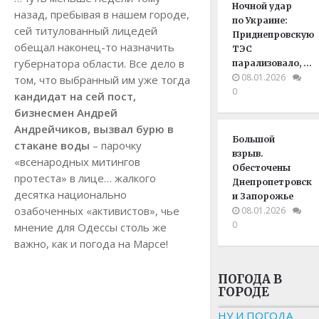
Ночной удар
назад, пребывая в нашем городе,
по Украине:
сей титулованный лицедей
Приднепровскую
обещал наконец-то назначить
ТЭС
губернатора области. Все дело в
парализовало, …
08.01.2026
том, что выбранный им уже тогда
0
кандидат на сей пост,
бизнесмен Андрей
Андрейчиков, вызвал бурю в
Большой
стакане воды
– парочку
взрыв.
«всенародных митингов
Обесточены
протеста» в лице… жалкого
Днепропетровск
десятка национально
и Запорожье
озабоченных «активистов», чье
08.01.2026
0
мнение для Одессы столь же
важно, как и погода на Марсе!
ПОГОДА В
ГОРОДЕ
НУ И ПОГОДА