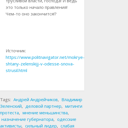
трусливой власти, господа! И ведь
это только начало правления!
Чем-то оно закончится!?
Источник:
https://www.politnavigator.net/mokrye-
shtany-zelenskijj-v-odesse-snova-
strusil.html
Tags:
Андрей Андрейчиков
,
Владимир
Зеленский
,
деловой партнер
,
митинги
протеста
,
мнение меньшинства
,
назначение губернатора
,
одесские
активисты
,
сильный лидер
,
слабая