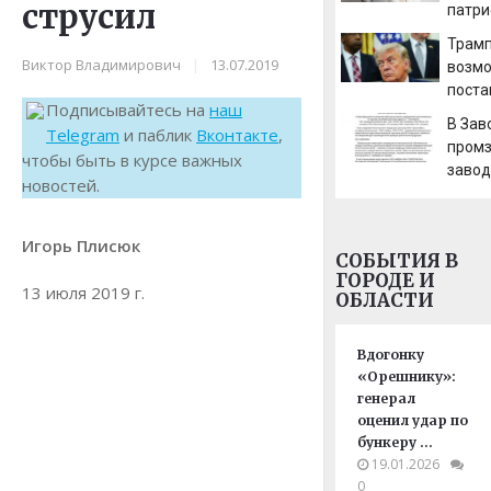
струсил
патри
Сенчу
Трамп
вызов
Виктор Владимирович
|
13.07.2019
возм
бизу»
поста
Подписывайтесь на
наш
перех
В Зав
Telegram
и паблик
Вконтакте
,
Украи
промз
чтобы быть в курсе важных
завод
новостей.
об уг
гособ
за бл
Игорь Плисюк
СОБЫТИЯ В
прое
ГОРОДЕ И
13 июля 2019 г.
ОБЛАСТИ
Вдогонку
«Орешнику»:
генерал
оценил удар по
бункеру …
19.01.2026
0