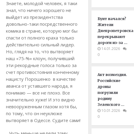
Знаете, молодой человек, я таки
знал, что ничего хорошего не
выйдет из президентства
Бунт начался?
довольно-таки посредственного
Жители
комика в стране, которую мог бы
Днепропетровска
перекрывают
спасти от полного краха только
дороги из-за …
действительно сильный лидер.
14.01.2026
Но, глядя на то, что вытворяет
0
наш «75-%» клоун, получивший
эти рекордные голоса только за
счет противостояния конченному
Акт возмездия.
нацисту Порошенко в качестве
Российские
аванса от уставшего народа, я
дроны
понимаю — все не плохо. Все
погрузили
родину
значительно хуже! И это видно
Зеленского …
невооруженным глазом хотя бы,
10.01.2026
по тому, что он неуклюже
0
вытворяет в Одессе. Судите сами!
…Чуть меньше недели тому