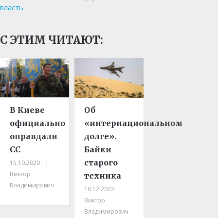
власть
С ЭТИМ ЧИТАЮТ:
В Киеве
Об
официально
«интернациональном
оправдали
долге».
СС
Байки
старого
15.10.2020
|
Виктор
техника
Владимирович
10.12.2022
|
Виктор
Владимирович