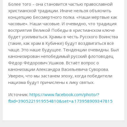
Более того – она становится частью православной
христианской традиции. Иначе нельзя объяснить
концепцию Бессмертного полка. «Наши мёртвые как
часовые». Наши часовые. И очевидно, что традиция
восприятия Великой Победы в христианском ключе
будет усиливаться. Храмы в честь Русского Воинства
(такие, как храм в Кубинке) будут воздвигаться всё
чаще. Это наше будущее. Тенденции очевидны. Был
канонизирован непобедимый русский флотоводец
Фёдор Фёдорович Ушаков. Встаёт вопрос о
канонизации Александра Васильевича Суворова.
Уверен, что мы застанем эпоху, когда победители
нацизма будут причислены к лику святых.
Источник:
https://www.facebook.com/photo/?
fbid=3905221919554810&set=a.173958909347815