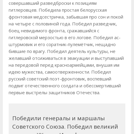
совершавший разведброски к позициям
гитлеровцев. Победила простая белорусская
фронтовая медсестричка, забывшая про сон и покой
на четыре с половиной года. Победил разведчик,
боец невидимого фронта, сражавшийся с
гитлеровской мерзостью в его логове. Победил ас-
штурмовик и его соратник-пулемётчик, нещадно
бившие по врагу. Победил деятель культуры, не
желавший отсиживаться в эвакуации и выступавший
на передовой перед красноармейцами, внушая им
идею мужества, самоотверженности. Победил
русский советский поэт-фронтовик, воспевший
подвиг отечественного солдата и обессмертивший
первые выстрелы защитников Отечества.
Победили генералы и маршалы
Советского Союза. Победил великий