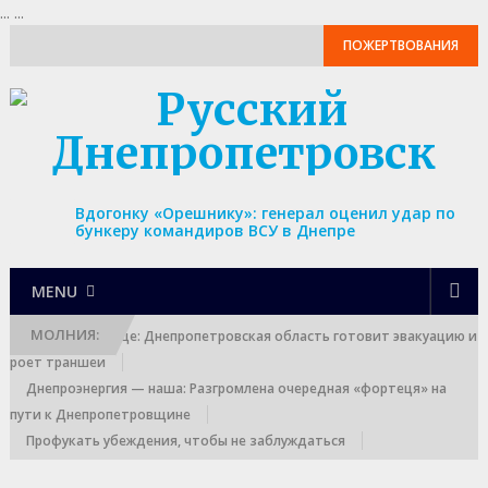
...
...
ПОЖЕРТВОВАНИЯ
Вдогонку «Орешнику»: генерал оценил удар по
бункеру командиров ВСУ в Днепре
MENU
МОЛНИЯ:
Выход к границе: Днепропетровская область готовит эвакуацию и
роет траншеи
Днепроэнергия — наша: Разгромлена очередная «фортеця» на
пути к Днепропетровщине
Профукать убеждения, чтобы не заблуждаться