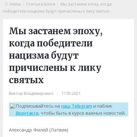
Home
Статьи и Блоги
Мы застанем эпоху, когда
победители нацизма будут причислены к лику святых
Мы застанем эпоху,
когда победители
нацизма будут
причислены к лику
святых
Виктор Владимирович
|
11.05.2021
Подписывайтесь на
наш Telegram
и паблик
Вконтакте
, чтобы быть в курсе важных новостей.
Александр Филей (Латвия)