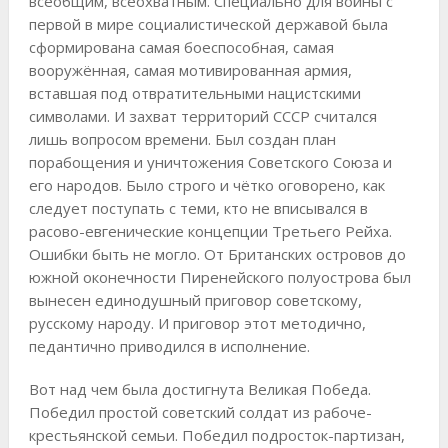
всеобщим, всеохватным. Специально для войны с
первой в мире социалистической державой была
сформирована самая боеспособная, самая
вооружённая, самая мотивированная армия,
вставшая под отвратительными нацистскими
символами. И захват территорий СССР считался
лишь вопросом времени. Был создан план
порабощения и уничтожения Советского Союза и
его народов. Было строго и чётко оговорено, как
следует поступать с теми, кто не вписывался в
расово-евгенические концепции Третьего Рейха.
Ошибки быть не могло. От Британских островов до
южной оконечности Пиренейского полуострова был
вынесен единодушный приговор советскому,
русскому народу. И приговор этот методично,
педантично приводился в исполнение.
Вот над чем была достигнута Великая Победа.
Победил простой советский солдат из рабоче-
крестьянской семьи. Победил подросток-партизан,