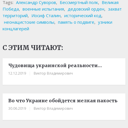
Tags:
Александр Суворов
,
Бессмертный полк
,
Великая
Победа
,
военные испытания
,
дедовский орден
,
захват
территорий
,
Иосиф Сталин
,
исторический код
,
неонацистские символы
,
память о подвиге
,
узники
концлагерей
С ЭТИМ ЧИТАЮТ:
Чудовища украинской реальности…
12.12.2019
|
Виктор Владимирович
Во что Украине обойдется мелкая пакость
30.06.2019
|
Виктор Владимирович