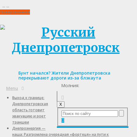
...
...
Пожертвования
Бунт начался? Жители Днепропетровска
перекрывают дороги из-за блэкаута
Молния:
Menu
Выход к границе:
Днепропетровская
X
область готовит
эвакуацию и роет
траншеи
Днепроэнергия —
наша: Разгромлена очередная «фортеця» на пути к