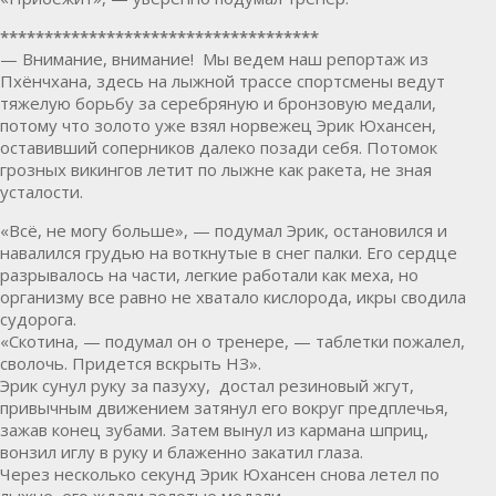
************************************
— Внимание, внимание! Мы ведем наш репортаж из
Пхёнчхана, здесь на лыжной трассе спортсмены ведут
тяжелую борьбу за серебряную и бронзовую медали,
потому что золото уже взял норвежец Эрик Юхансен,
оставивший соперников далеко позади себя. Потомок
грозных викингов летит по лыжне как ракета, не зная
усталости.
«Всё, не могу больше», — подумал Эрик, остановился и
навалился грудью на воткнутые в снег палки. Его сердце
разрывалось на части, легкие работали как меха, но
организму все равно не хватало кислорода, икры сводила
судорога.
«Скотина, — подумал он о тренере, — таблетки пожалел,
сволочь. Придется вскрыть НЗ».
Эрик сунул руку за пазуху, достал резиновый жгут,
привычным движением затянул его вокруг предплечья,
зажав конец зубами. Затем вынул из кармана шприц,
вонзил иглу в руку и блаженно закатил глаза.
Через несколько секунд Эрик Юхансен снова летел по
лыжне, его ждали золотые медали.