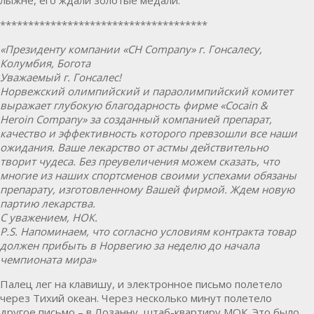
*************************************
«Президенту компании «
CH Company» г. Гонсалесу,
Колумбия, Богота
Уважаемый г. Гонсалес!
Норвежский олимпийский и параолимпийский комитет
выражает глубокую благодарность фирме «
Cocain &
Heroin
Company» за созданный компанией препарат,
качество и эффективность которого превзошли все наши
ожидания. Ваше лекарство от астмы действительно
творит чудеса. Без преувеличения можем сказать, что
многие из наших спортсменов своими успехами обязаны
препарату, изготовленному Вашей фирмой. Ждем новую
партию лекарства.
С уважением, НОК.
P.
S. Напоминаем, что согласно условиям контракта товар
должен прибыть в Норвегию за неделю до начала
чемпионата мира»
Палец лег на клавишу, и электронное письмо полетело
через Тихий океан. Через несколько минут полетело
другое письмо – в Лозанну, штаб-квартиру МОК. Это было