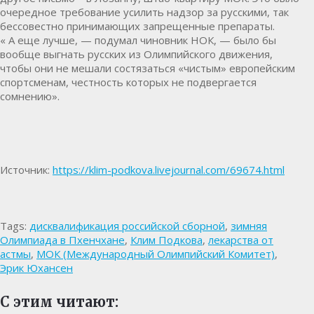
очередное требование усилить надзор за русскими, так
бессовестно принимающих запрещенные препараты.
« А еще лучше, — подумал чиновник НОК, — было бы
вообще выгнать русских из Олимпийского движения,
чтобы они не мешали состязаться «чистым» европейским
спортсменам, честность которых не подвергается
сомнению».
Источник:
https://klim-podkova.livejournal.com/69674.html
Tags:
дисквалификация российской сборной
,
зимняя
Олимпиада в Пхенчхане
,
Клим Подкова
,
лекарства от
астмы
,
МОК (Международный Олимпийский Комитет)
,
Эрик Юхансен
С этим читают: