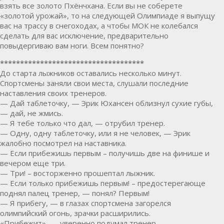
взять все золото Пхёнчхана. Если вы не соберете
«золотой урожай», то на следующей Олимпиаде я выпущу
вас на трассу в снегоходах, а чтобы МОК не колебался
сделать для вас исключение, предварительно
повыдергиваю вам ноги. Всем понятно?
************************************
До старта лыжников оставались несколько минут.
Спортсмены заняли свои места, слушали последние
наставления своих тренеров.
— Дай таблеточку, — Эрик Юхансен облизнул сухие губы,
— дай, не жмись.
— Я тебе только что дал, — отрубил тренер.
— Одну, одну таблеточку, или я не человек, — Эрик
жалобно посмотрел на наставника.
— Если прибежишь первым – получишь две на финише и
вечером еще три.
— Три! – восторженно прошептал лыжник.
— Если только прибежишь первым! – предостерегающе
поднял палец тренер, — понял? Первым!
— Я прибегу, — в глазах спортсмена загорелся
олимпийский огонь, зрачки расширились.
«Прибежит», — уверенно подумал тренер.