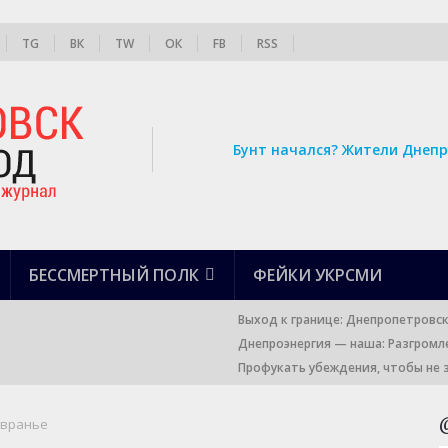
TG
ВК
TW
ОК
FB
RSS
Бунт начался? Жители Днепр
БЕССМЕРТНЫЙ ПОЛК
ФЕЙКИ УКРСМИ
Выход к границе: Днепропетровс
Днепроэнергия — наша: Разгромл
Профукать убеждения, чтобы не 
 вранье