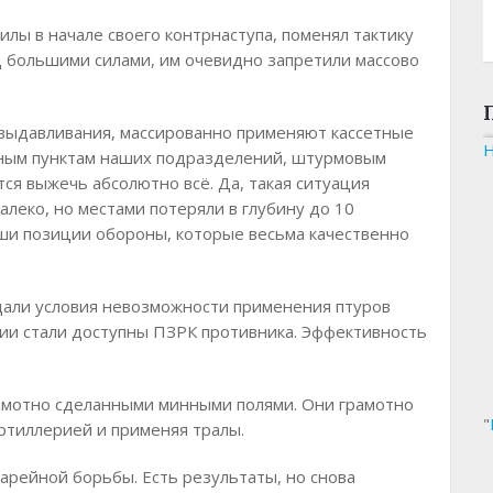
лы в начале своего контрнаступа, поменял тактику
 большими силами, им очевидно запретили массово
 выдавливания, массированно применяют кассетные
рным пунктам наших подразделений, штурмовым
тся выжечь абсолютно всё. Да, такая ситуация
леко, но местами потеряли в глубину до 10
аши позиции обороны, которые весьма качественно
дали условия невозможности применения птуров
нии стали доступны ПЗРК противника. Эффективность
рамотно сделанными минными полями. Они грамотно
"
ртиллерией и применяя тралы.
арейной борьбы. Есть результаты, но снова