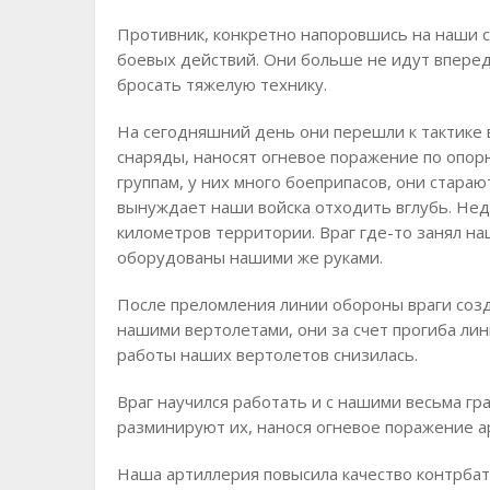
Противник, конкретно напоровшись на наши си
боевых действий. Они больше не идут вперед
бросать тяжелую технику.
На сегодняшний день они перешли к тактике
снаряды, наносят огневое поражение по опо
группам, у них много боеприпасов, они стараю
вынуждает наши войска отходить вглубь. Неда
километров территории. Враг где-то занял н
оборудованы нашими же руками.
После преломления линии обороны враги соз
нашими вертолетами, они за счет прогиба ли
работы наших вертолетов снизилась.
Враг научился работать и с нашими весьма г
разминируют их, нанося огневое поражение а
Наша артиллерия повысила качество контрбат