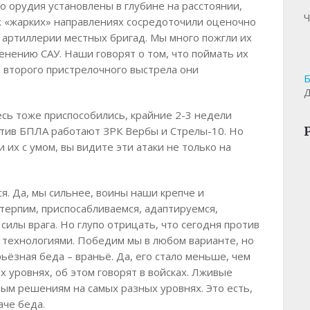
го орудия установлены в глубине на расстоянии,
Ч
х «жарких» направлениях сосредоточили оценочно
я артиллерии местных бригад. Мы много пожгли их
енению САУ. Наши говорят о том, что поймать их
е второго пристрелочного выстрела они
Б
Д
есь тоже приспособились, крайние 2-3 недели
отив БПЛА работают ЗРК Вербы и Стрелы-10. Но
 их с умом, вы видите эти атаки не только на
я. Да, мы сильнее, воины наши крепче и
терпим, приспосабливаемся, адаптируемся,
илы врага. Но глупо отрицать, что сегодня против
 технологиями. Победим мы в любом варианте, но
ьёзная беда – враньё. Да, его стало меньше, чем
ых уровнях, об этом говорят в войсках. Лживые
ным решениям на самых разных уровнях. Это есть,
аче беда.