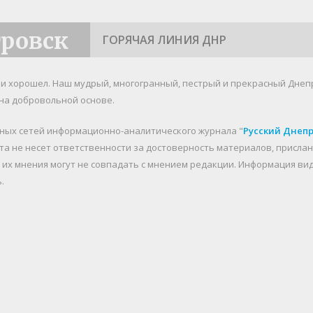
тровск
ГОРЯЧАЯ ЛИНИЯ ДНР
я и хорошел. Наш мудрый, многогранный, пестрый и прекрасный Днеп
на добровольной основе.
ьных сетей информационно-аналитического журнала "
Русский Днеп
йта не несет ответственности за достоверность материалов, присл
о их мнения могут не совпадать с мнением редакции. Информация в
.