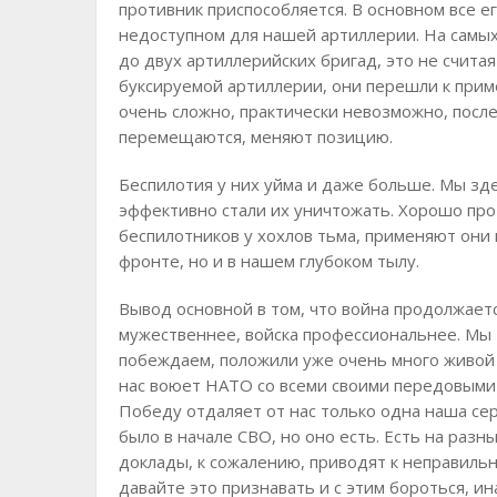
противник приспособляется. В основном все е
недоступном для нашей артиллерии. На самы
до двух артиллерийских бригад, это не счита
буксируемой артиллерии, они перешли к прим
очень сложно, практически невозможно, посл
перемещаются, меняют позицию.
Беспилотия у них уйма и даже больше. Мы зд
эффективно стали их уничтожать. Хорошо пр
беспилотников у хохлов тьма, применяют они и
фронте, но и в нашем глубоком тылу.
Вывод основной в том, что война продолжаетс
мужественнее, войска профессиональнее. Мы 
побеждаем, положили уже очень много живой с
нас воюет НАТО со всеми своими передовыми
Победу отдаляет от нас только одна наша сер
было в начале СВО, но оно есть. Есть на разн
доклады, к сожалению, приводят к неправиль
давайте это признавать и с этим бороться, ин