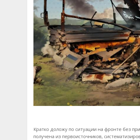
Кратко доложу по ситуации на фронте без пр
получена из первоисточников, систематизир