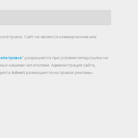
ропетровск. Cайт не является коммерческим или
ропетровск
" разрешается при условии гиперссылки на
анных нашими читателями. Администрация сайта,
иджета
Advert
размещается на правах рекламы.