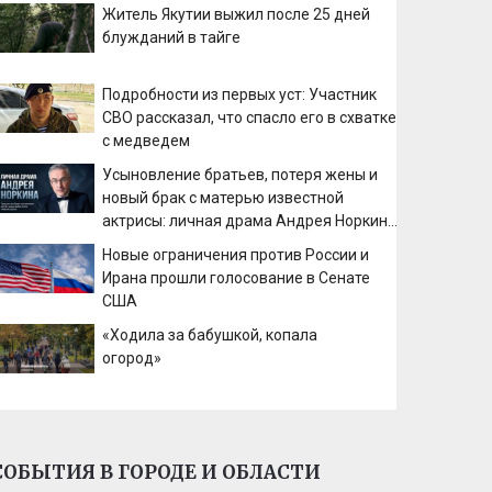
Житель Якутии выжил после 25 дней
блужданий в тайге
Подробности из первых уст: Участник
СВО рассказал, что спасло его в схватке
с медведем
Усыновление братьев, потеря жены и
новый брак с матерью известной
актрисы: личная драма Андрея Норкина
✿✔️ TVCenter.ru
Новые ограничения против России и
Ирана прошли голосование в Сенате
США
«Ходила за бабушкой, копала
огород»
СОБЫТИЯ В ГОРОДЕ И ОБЛАСТИ