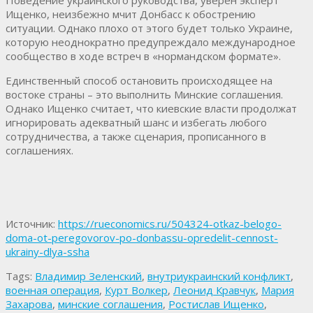
Ищенко, неизбежно мчит Донбасс к обострению
ситуации. Однако плохо от этого будет только Украине,
которую неоднократно предупреждало международное
сообщество в ходе встреч в «нормандском формате».
Единственный способ остановить происходящее на
востоке страны – это выполнить Минские соглашения.
Однако Ищенко считает, что киевские власти продолжат
игнорировать адекватный шанс и избегать любого
сотрудничества, а также сценария, прописанного в
соглашениях.
Источник:
https://rueconomics.ru/504324-otkaz-belogo-
doma-ot-peregovorov-po-donbassu-opredelit-cennost-
ukrainy-dlya-ssha
Tags:
Владимир Зеленский
,
внутриукраинский конфликт
,
военная операция
,
Курт Волкер
,
Леонид Кравчук
,
Мария
Захарова
,
минские соглашения
,
Ростислав Ищенко
,