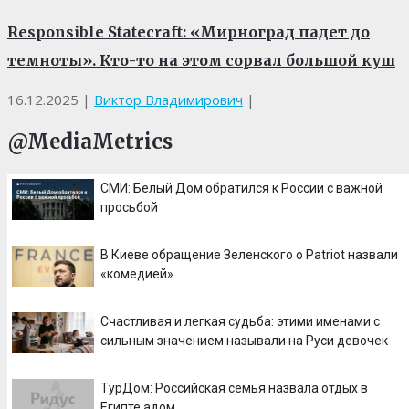
Responsible Statecraft: «Мирноград падет до
темноты». Кто-то на этом сорвал большой куш
16.12.2025
|
Виктор Владимирович
|
@MediaMetrics
СМИ: Белый Дом обратился к России с важной
просьбой
В Киеве обращение Зеленского о Patriot назвали
«комедией»
Счастливая и легкая судьба: этими именами с
сильным значением называли на Руси девочек
ТурДом: Российская семья назвала отдых в
Египте адом