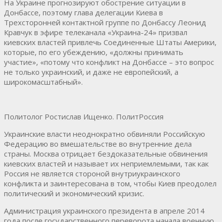
На Украине прогнозируют обострение ситуации в
Донбассе, поэтому глава делегации Киева в
Трехсторонней контактной группе по Донбассу Леонид
Кравчук в эфире телеканала «Украина-24» призвал
киевских властей привлечь Соединенные Штаты Америки,
которые, по его убеждению, «должны принимать
участие», «потому что конфликт на Донбассе – это вопрос
не только украинский, и даже не европейский, а
широкомасштабный».
Политолог Ростислав Ищенко. ПолитРоссия
Украинские власти неоднократно обвиняли Российскую
Федерацию во вмешательстве во внутренние дела
страны. Москва отрицает бездоказательные обвинения
киевских властей и называет их неприемлемыми, так как
Россия не является стороной внутриукраинского
конфликта и заинтересована в том, чтобы Киев преодолел
политический и экономический кризис.
Администрация украинского президента в апреле 2014
года после государственного переворота начала военную