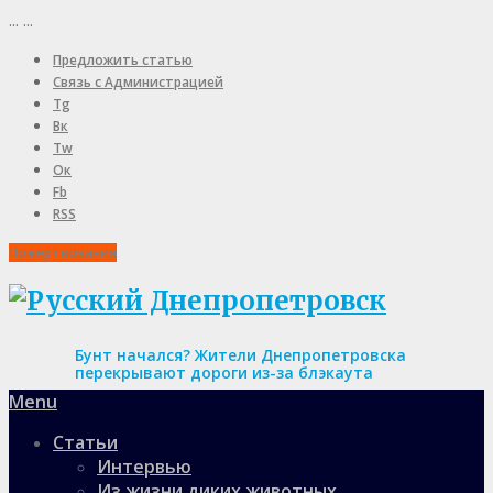
...
...
Предложить статью
Связь с Администрацией
Tg
Вк
Tw
Ок
Fb
RSS
Пожертвования
Бунт начался? Жители Днепропетровска
перекрывают дороги из-за блэкаута
Menu
Статьи
Интервью
Из жизни диких животных