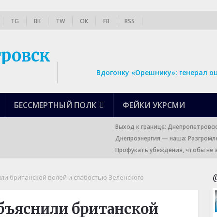
TG
ВК
TW
ОК
FB
RSS
Вдогонку «Орешнику»: генерал о
БЕССМЕРТНЫЙ ПОЛК
ФЕЙКИ УКРСМИ
Выход к границе: Днепропетровс
Днепроэнергия — наша: Разгромл
Профукать убеждения, чтобы не 
ли британской волей и слабостью Зеленского
объяснили британской