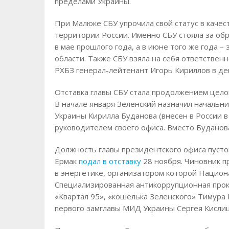
пределами Украины.
При Малюке СБУ упрочила свой статус в качес
территории России. Именно СБУ стояла за об
в мае прошлого года, а в июне того же года 
области. Также СБУ взяла на себя ответственн
РХБЗ генерал-лейтенант Игорь Кириллов в де
Отставка главы СБУ стала продолжением цело
В начале января Зеленский назначил начальн
Украины Кирилла Буданова (внесен в России в
руководителем своего офиса. Вместо Буданов
Должность главы президентского офиса пустов
Ермак
подал в отставку
28 ноября. Чиновник п
в энергетике, организатором которой Нацио
Специализированная антикоррупционная прок
«Квартал 95», «кошелька Зеленского» Тимура
первого замглавы МИД Украины Сергея Кислиц