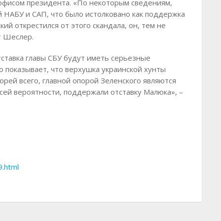
офисом президента. «По некоторым сведениям,
 НАБУ и САП, что было истолковано как поддержка
кий открестился от этого скандала, он, тем не
т Шеслер.
тставка главы СБУ будут иметь серьезные
то показывает, что верхушка украинской хунты
орей всего, главной опорой Зеленского являются
всей вероятности, поддержали отставку Малюка», –
9.html