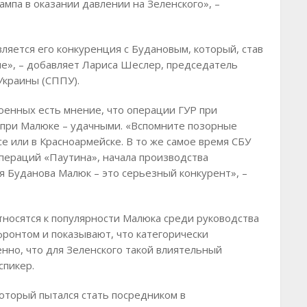
па в оказании давлении на Зеленского», –
ляется его конкуренция с Будановым, который, став
е», – добавляет Лариса Шеслер, председатель
Украины (СППУ).
военных есть мнение, что операции ГУР при
 при Малюке – удачными. «Вспомните позорные
е или в Красноармейске. В то же самое время СБУ
операций «Паутина», начала производства
ля Буданова Малюк – это серьезный конкурент», –
тносятся к популярности Малюка среди руководства
ронтом и показывают, что категорически
нно, что для Зеленского такой влиятельный
спикер.
который пытался стать посредником в