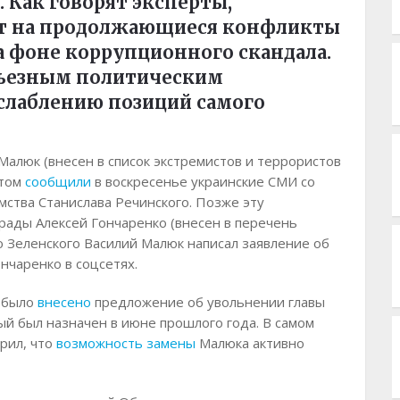
 Как говорят эксперты,
ют на продолжающиеся конфликты
а фоне коррупционного скандала.
ерьезным политическим
ослаблению позиций самого
Малюк (внесен в список экстремистов и террористов
этом
сообщили
в воскресенье украинские СМИ со
мства Станислава Речинского. Позже эту
ады Алексей Гончаренко (внесен в перечень
ю Зеленского Василий Малюк написал заявление об
ончаренко в соцсетях.
 было
внесено
предложение об увольнении главы
ый был назначен в июне прошлого года. В самом
рил, что
возможность замены
Малюка активно