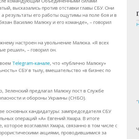
числе командующий Объединенными силами
тый, высказались против отставки главы СБУ. Они
, а результаты его работы ощутимы на поле боя и в
бязан Василию Малюку и его команде», – говорил
ежнему настроен на увольнение Малюка. «Я всех
ые решил», – говорил он.
своем
Telegram-канале
, что «публично Малюку»
ость» СБУ в тылу, вмешательство «в бизнес по
o, Зеленский предлагал Малюку пост в Службе
опасности и обороны Украины (СНБО).
"
две основных кандидатуры: зампредседателя СБУ
льных операций «А» Евгений Хмара. В итоге
 которое возглавлял Хмара, связанно в том числе с
Ч
ррористическими акциями, проводившимися за