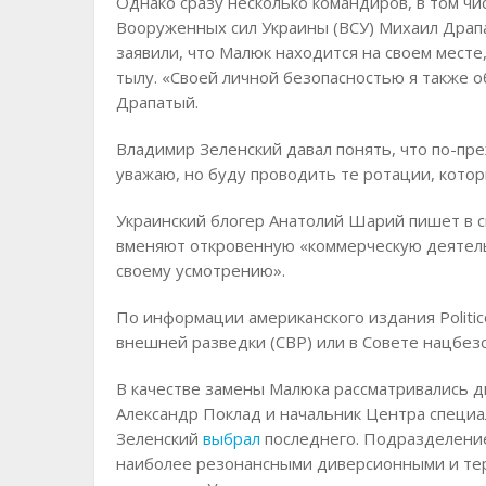
Однако сразу несколько командиров, в том 
Вооруженных сил Украины (ВСУ) Михаил Драпа
заявили, что Малюк находится на своем месте
тылу. «Своей личной безопасностью я также о
Драпатый.
Владимир Зеленский давал понять, что по-пр
уважаю, но буду проводить те ротации, котор
Украинский блогер Анатолий Шарий пишет в 
вменяют откровенную «коммерческую деятельн
своему усмотрению».
По информации американского издания Politic
внешней разведки (СВР) или в Совете нацбез
В качестве замены Малюка рассматривались 
Александр Поклад и начальник Центра специа
Зеленский
выбрал
последнего. Подразделение,
наиболее резонансными диверсионными и те