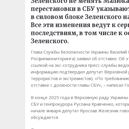
Зеленского не менять Малюка.
перестановки в СБУ указыва
в силовом блоке Зеленского н
Все эти изменения ведут к с
последствиям, в том числе к 
Зеленского.
Глава Службы безопасности Украины Василий 
Росфинмониторинга) заявил об отставке. Об 
ссылкой на экс-сотрудника пресс-службы ведо
информацию подтвердил депутат Верховной р
террористов и экстремистов). «По требовани
отставке с должности главы СБУ», – написал Г
В конце 2025 года в Верховную раду Украины
СБУ и генпрокурора Руслана Кравченко, котор
начале января депутат Ярослав Железняк гово
обсуждается.