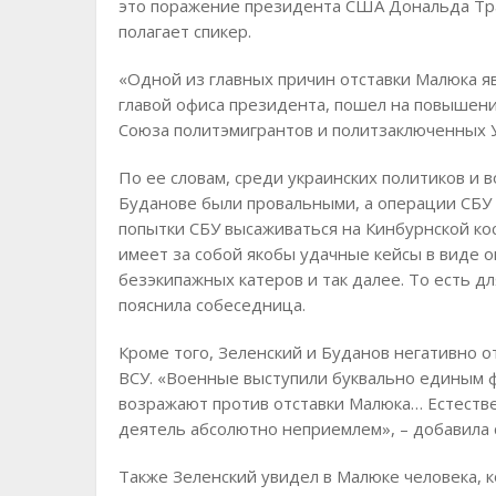
это поражение президента США Дональда Трам
полагает спикер.
«Одной из главных причин отставки Малюка яв
главой офиса президента, пошел на повышени
Союза политэмигрантов и политзаключенных 
По ее словам, среди украинских политиков и 
Буданове были провальными, а операции СБУ
попытки СБУ высаживаться на Кинбурнской кос
имеет за собой якобы удачные кейсы в виде 
безэкипажных катеров и так далее. То есть д
пояснила собеседница.
Кроме того, Зеленский и Буданов негативно о
ВСУ. «Военные выступили буквально единым ф
возражают против отставки Малюка… Естестве
деятель абсолютно неприемлем», – добавила 
Также Зеленский увидел в Малюке человека, 