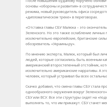
После повышения Буданову поручено обновит
основы «обороны и развития» в сотрудничеств
режима, новый руководитель офиса сосредоточ
«дипломатическом треке» в переговорах.
«Отставка главы СБУ Малюка – это окончател
Зеленского. Но это также ослабление личных п
исключительно европейские, британские силы
обозреватель «Украины.ру».
По мнению эксперта, Малюк, который был лич
людей, которые согласились быть военным ка
американский второстепенный отстойник, кот
исключительно американские нарративы. А это
человек, который устраивал бы всех остальны
Скачко добавил, что смена главы СБУ стала п
однообразного окружения вокруг Зеленского».
СБУ или ВСУ. Все эти структуры сидят на «по
выполнять то, что им прикажут. СБУ станет м