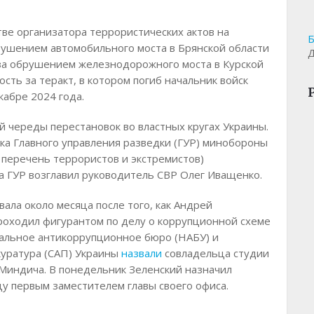
тве организатора террористических актов на
Б
рушением автомобильного моста в Брянской области
Д
– за обрушением железнодорожного моста в Курской
ость за теракт, в котором погиб начальник войск
кабре 2024 года.
й череды перестановок во властных кругах Украины.
ика Главного управления разведки (ГУР) минобороны
 перечень террористов и экстремистов)
а ГУР возглавил руководитель СВР Олег Иващенко.
ала около месяца после того, как Андрей
роходил фигурантом по делу о коррупционной схеме
нальное антикоррупционное бюро (НАБУ) и
уратура (САП) Украины
назвали
совладельца студии
 Миндича. В понедельник Зеленский назначил
у первым заместителем главы своего офиса.