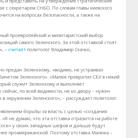
ь и представить на утверждение стратегические
е с секретарем СНБО. По словам главы киевского
ится на вопросах безопасности, а также на
ьный проевропейский и милитаристский выбор
озиций самого Зеленского. За этой отставкой стоят
», –
считает
политолог Владимир Скачко,
но предан Зеленскому, «видимо, не устраивал
бинетом Зеленского». «Малюк превратил СБУ в некий
орый служит Зеленскому и выполняет
 сейчас, по всей видимости, не ко двору – нужен
х в окружении Зеленского», – рассуждает политолог.
роявлением борьбы за власть с целью «создания
 «Я не думаю, что эта отставка отразится на работе
дсосе» у своих западных шефов и дальше будут
енее проамериканской. Поэтому отставка Малюка –