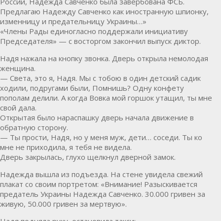
России, Надежда Савченко была завербована ФСБ.
Предлагаю Надежду Савченко как иностранную шпионку,
изменницу и предательницу Украины…»
«Члены Рады единогласно поддержали инициативу
Председателя» — с восторгом закончил выпуск диктор.
Надя нажала на кнопку звонка. Дверь открыла немолодая
женщина.
— Света, это я, Надя. Мы с тобою в один детский садик
ходили, подругами были, Помнишь? Одну конфету
пополам делили. А когда Вовка мой горшок утащил, ты мне
свой дала.
Открытая было нараспашку дверь начала движение в
обратную сторону.
— Ты прости, Надя, но у меня муж, дети… соседи. Ты ко
мне не приходила, я тебя не видела.
Дверь закрылась, глухо щелкнул дверной замок.
Надежда вышла из подъезда. На стене увидела свежий
плакат со своим портретом: «Внимание! Разыскивается
предатель Украины Надежда Савченко. 30.000 гривен за
живую, 50.000 гривен за мертвую».
Надя подняла руку, остановила такси: