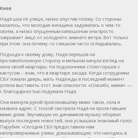
Киев
Надя шла по улице, низко опустив голову. Со стороны
казалось, что молодая женщина задумалась о чем-то
своем, а низко опущенным капюшоном она просто
закрывает лицо от холодного зимнего ветра. Вот только
при этом она почему-то слишком часто оглядывалась.
Подходя к своему дому, Надя перешла на
противоположную сторону и мельком кинула взгляд на
окна своей квартиры. На подоконнике стоял горшок с
кактусом – знак, что в квартире засада. Когда сотрудники
СБУ ломали дверь, мать Надежды в последний момент
успела выставить этот знак опасности. «Спасибо, мама!» —
с благодарностью подумала Надя.
Она махнула рукой проезжавшему мимо такси, села и
назвала адрес. С тоской смотрела Надя на пролетавшие
мимо дома. Звучавшую из динамиков музыку оборвал
выпуск последних новостей, она услышала знакомый голос
Парубия: «Сегодня СБУ предоставила нам
неопровержимые улики, доказывающие, что находясь в