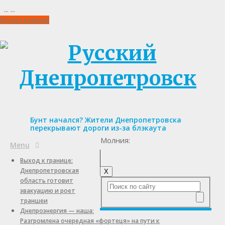
...
...
Пожертвования
Бунт начался? Жители Днепропетровска
перекрывают дороги из-за блэкаута
Молния:
Menu
Выход к границе:
Днепропетровская
X
область готовит
эвакуацию и роет
траншеи
Днепроэнергия — наша:
Разгромлена очередная «фортеця» на пути к