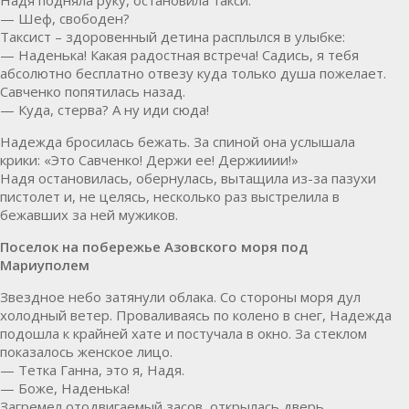
— Шеф, свободен?
Таксист – здоровенный детина расплылся в улыбке:
— Наденька! Какая радостная встреча! Садись, я тебя
абсолютно бесплатно отвезу куда только душа пожелает.
Савченко попятилась назад.
— Куда, стерва? А ну иди сюда!
Надежда бросилась бежать. За спиной она услышала
крики: «Это Савченко! Держи ее! Держииии!»
Надя остановилась, обернулась, вытащила из-за пазухи
пистолет и, не целясь, несколько раз выстрелила в
бежавших за ней мужиков.
Поселок на побережье Азовского моря под
Мариуполем
Звездное небо затянули облака. Со стороны моря дул
холодный ветер. Проваливаясь по колено в снег, Надежда
подошла к крайней хате и постучала в окно. За стеклом
показалось женское лицо.
— Тетка Ганна, это я, Надя.
— Боже, Наденька!
Загремел отодвигаемый засов, открылась дверь.