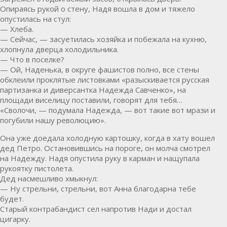
Опираясь рукой о стену, Надя вошла в дом и тяжело
опустилась на стул:
— Хлеба.
— Сейчас, — засуетилась хозяйка и побежала на кухню,
хлопнула дверца холодильника.
— Что в поселке?
— Ой, Наденька, в округе фашистов полно, все стены
обклеили проклятые листовками «разыскивается русская
партизанка и диверсантка Надежда Савченко», на
площади виселицу поставили, говорят для тебя…
«Сволочи, — подумала Надежда, — вот такие вот мрази и
погубили нашу революцию».
Она уже доедала холодную картошку, когда в хату вошел
дед Петро. Остановившись на пороге, он молча смотрел
на Надежду. Надя опустила руку в карман и нащупала
рукоятку пистолета.
Дед насмешливо хмыкнул:
— Ну стрельни, стрельни, вот Анна благодарна тебе
будет.
Старый контрабандист сел напротив Нади и достал
цигарку.