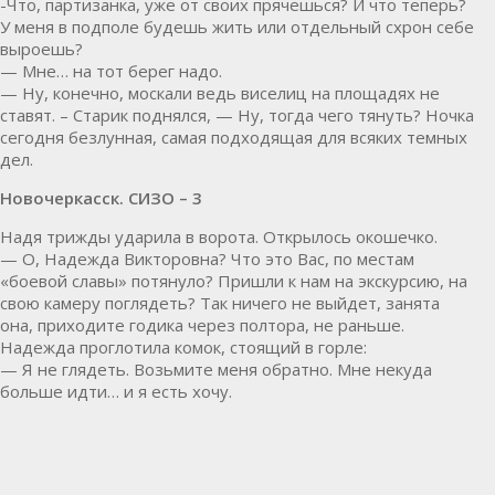
-Что, партизанка, уже от своих прячешься? И что теперь?
У меня в подполе будешь жить или отдельный схрон себе
выроешь?
— Мне… на тот берег надо.
— Ну, конечно, москали ведь виселиц на площадях не
ставят. – Старик поднялся, — Ну, тогда чего тянуть? Ночка
сегодня безлунная, самая подходящая для всяких темных
дел.
Новочеркасск. СИЗО – 3
Надя трижды ударила в ворота. Открылось окошечко.
— О, Надежда Викторовна? Что это Вас, по местам
«боевой славы» потянуло? Пришли к нам на экскурсию, на
свою камеру поглядеть? Так ничего не выйдет, занята
она, приходите годика через полтора, не раньше.
Надежда проглотила комок, стоящий в горле:
— Я не глядеть. Возьмите меня обратно. Мне некуда
больше идти… и я есть хочу.