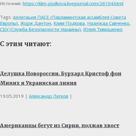
Источник:
https://klim-podkova.livejournal.com/26104.html
Tags:
делегация ПАСЕ (Парламентская ассамблея Совета
Европы)
,
Жорж Дантон
,
Клим Подкова
,
Надежда Савченко
,
СБУ (Служба Безопасности Украины)
,
Юлия Тимошенко
С этим читают:
Дедушка Новороссии. Бурхард Кристоф фон
Миних и Украинская линия
19.05.2019
|
Александр Легков
|
Американцы бегут из Сирии, поджав хвост