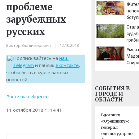
сезон
проблеме
Жите
напом
зарубежных
ботул
загот
Стала
русских
судьб
грибн
Виктор Владимирович
|
12.10.2018
искал
Умер
челов
Мадон
Подписывайтесь на
наш
АМУР
Спирс
Telegram
и паблик
Вконтакте
,
Орби
чтобы быть в курсе важных
новостей.
СОБЫТИЯ В
ГОРОДЕ И
Ростислав Ищенко
ОБЛАСТИ
11 октября 2018 г., 14:41
Вдогонку
«Орешнику»:
генерал
оценил удар по