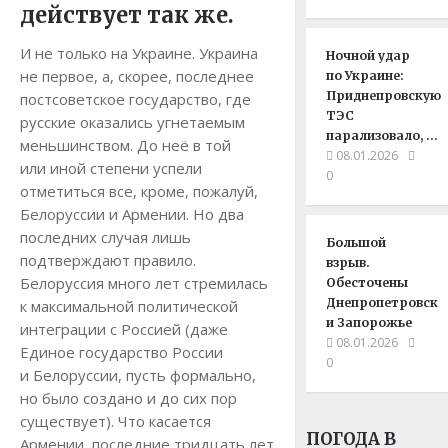
действует так же.
И не только на Украине. Украина
Ночной удар
не первое, а, скорее, последнее
по Украине:
Приднепровскую
постсоветское государство, где
ТЭС
русские оказались угнетаемым
парализовало, …
меньшинством. До неё в той
08.01.2026
или иной степени успели
0
отметиться все, кроме, пожалуй,
Белоруссии и Армении. Но два
последних случая лишь
Большой
подтверждают правило.
взрыв.
Белоруссия много лет стремилась
Обесточены
Днепропетровск
к максимальной политической
и Запорожье
интеграции с Россией (даже
08.01.2026
Единое государство России
0
и Белоруссии, пусть формально,
но было создано и до сих пор
существует). Что касается
ПОГОДА В
Армении, последние тридцать лет