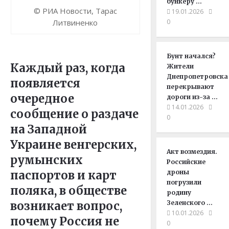
бункеру …
© РИА Новости, Тарас
19.01.2026
Литвиненко
0
Бунт начался?
Каждый раз, когда
Жители
Днепропетровска
появляется
перекрывают
очередное
дороги из-за …
14.01.2026
сообщение о раздаче
0
на Западной
Украине венгерских,
Акт возмездия.
румынских
Российские
паспортов и карт
дроны
погрузили
поляка, в обществе
родину
возникает вопрос,
Зеленского …
10.01.2026
почему Россия не
0