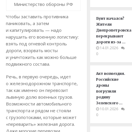
Министерство обороны РФ
Чтобы заставить противника
Бунт начался?
паниковать, а затем
Жители
и капитулировать — надо
Днепропетровска
нарушить его военную логистику:
перекрывают
дороги из-за …
взять под огневой контроль
14.01.2026
дороги, взорвать мосты
0
и уничтожить как можно больше
подвижного состава.
Акт возмездия.
Речь, в первую очередь, идет
Российские
о железнодорожном транспорте,
дроны
так как именно он перевозит
погрузили
львиную долю военных грузов.
родину
Возможности автомобильного
Зеленского …
10.01.2026
транспорта и рядом не стояли
0
с грузопотоками, которые может
«переварить» железная дорога.
Даже морские перевозки