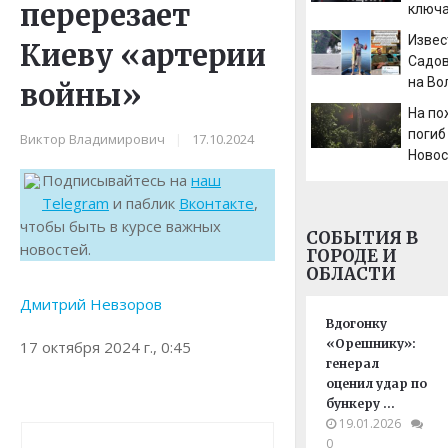
перерезает
ключа
уфим
Извес
Киеву «артерии
Садов
на Во
войны»
штор
На по
погиб
Виктор Владимирович
|
17.10.2024
Новос
город
Подписывайтесь на
наш
облас
Telegram
и паблик
Вконтакте
,
Afana
чтобы быть в курсе важных
СОБЫТИЯ В
Тверс
новостей.
ГОРОДЕ И
Новос
ОБЛАСТИ
Тверь
Дмитрий Невзоров
Новос
сегод
Вдогонку
«Орешнику»:
17 октября 2024 г., 0:45
генерал
оценил удар по
бункеру …
19.01.2026
0