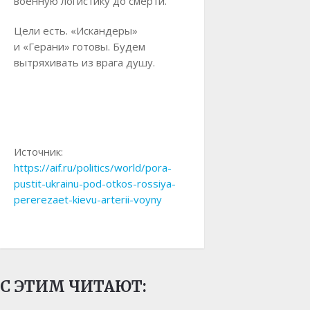
военную логистику до смерти.
Цели есть. «Искандеры»
и «Герани» готовы. Будем
вытряхивать из врага душу.
Источник:
https://aif.ru/politics/world/pora-
pustit-ukrainu-pod-otkos-rossiya-
pererezaet-kievu-arterii-voyny
С ЭТИМ ЧИТАЮТ: