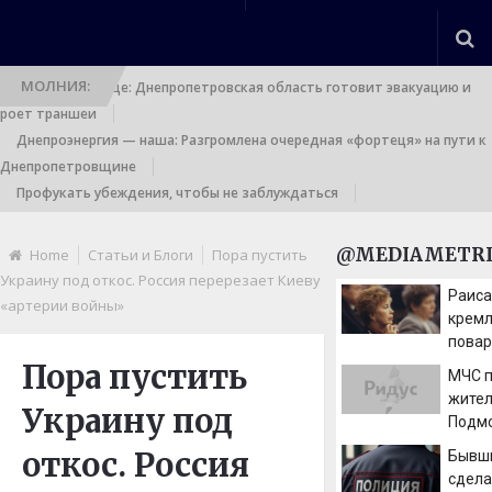
МОЛНИЯ:
Выход к границе: Днепропетровская область готовит эвакуацию и
роет траншеи
Днепроэнергия — наша: Разгромлена очередная «фортеця» на пути к
Днепропетровщине
Профукать убеждения, чтобы не заблуждаться
@MEDIAMETRI
Home
Статьи и Блоги
Пора пустить
Украину под откос. Россия перерезает Киеву
Раиса
«артерии войны»
кремл
повар
жена 
Пора пустить
МЧС 
требо
жите
Украину под
видов
Подмо
утро?
угроз
откос. Россия
Бывш
сдела