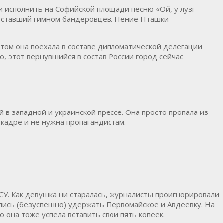
и исполнить на Софийской площади песню «Ой, у лузі
е ставший гимном бандеровцев. Пение Пташки
отом она поехала в составе дипломатической делегации
, этот вернувшийся в состав России город сейчас
 в западной и украинской прессе. Она просто пропала из
 кадре и не нужна пропагандистам.
СУ. Как девушка ни старалась, журналисты проигнорировали
ались (безуспешно) удержать Первомайское и Авдеевку. На
 она тоже успела вставить свои пять копеек.