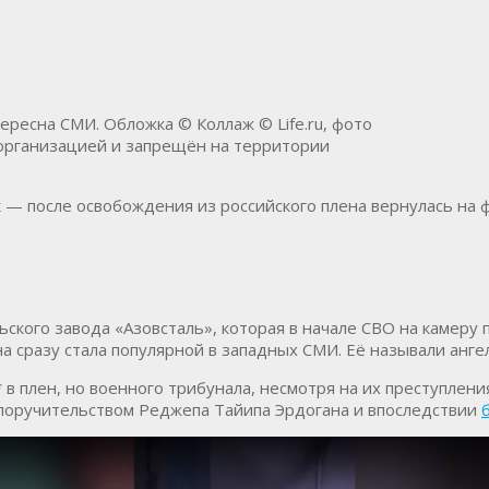
ересна СМИ. Обложка © Коллаж © Life.ru, фото
й организацией и запрещён на территории
 после освобождения из российского плена вернулась на фр
кого завода «Азовсталь», которая в начале СВО на камеру п
на сразу стала популярной в западных СМИ. Её называли анг
в плен, но военного трибунала, несмотря на их преступлени
 поручительством Реджепа Тайипа Эрдогана и впоследствии