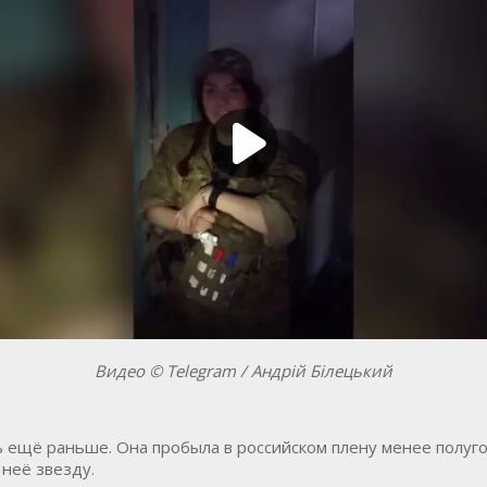
Видео © Telegram / Андрій Білецький
ещё раньше. Она пробыла в российском плену менее полугод
 неё звезду.