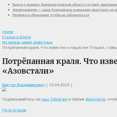
Выход к границе: Днепропетровская область готовит эвакуаци
Днепроэнергия — наша: Разгромлена очередная «фортеця» на 
Профукать убеждения, чтобы не заблуждаться
Home
Статьи и Блоги
Из жизни диких животных
Потрёпанная краля. Что известно о нацистке Пташке, став
Потрёпанная краля. Что изв
«Азовстали»
Виктор Владимирович
|
25.04.2025
|
Подписывайтесь на
наш Telegram
и паблик
Вконтакте
, что
Пётр Егоров