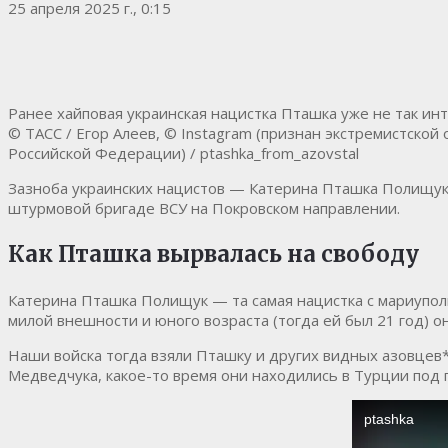
25 апреля 2025 г., 0:15
Ранее хайповая украинская нацистка Пташка уже не так инт
© ТАСС / Егор Алеев, © Instagram (признан экстремистско
Российской Федерации) / ptashka_from_azovstal
Зазноба украинских нацистов — Катерина Пташка Полищук —
штурмовой бригаде ВСУ на Покровском направлении.
Как Пташка вырвалась на свободу
Катерина Пташка Полищук — та самая нацистка с мариупольс
милой внешности и юного возраста (тогда ей был 21 год) о
Наши войска тогда взяли Пташку и других видных азовцев* 
Медведчука, какое-то время они находились в Турции под