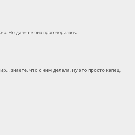
жно. Но дальше она проговорилась.
р… знаете, что с ним делала. Ну это просто капец.