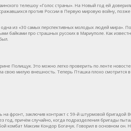
аинского телешоу «Голос страны». На Новый год ей доверил
, сражавшихся против России в Первую мировую войну, позж
к одна из «30 самых перспективных молодых людей мира». П
ми байками про страшных русских в Мариуполе. Как известно
был.
рине Полищук. Это можно легко проверить по ленте новостей
яла свою милую внешность. Теперь Пташка плохо смотрится в
ь на фронт, заключив контракт с 59-й штурмовой бригадой В
рез год, причём случайно, когда подразделения бригады пыт
й комбат Максим Кондор Богачук. Говорил в основном он. Но