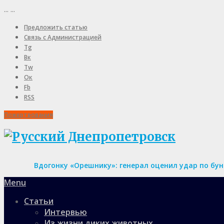
...
...
Предложить статью
Связь с Администрацией
Tg
Вк
Tw
Ок
Fb
RSS
Пожертвования
Вдогонку «Орешнику»: генерал оценил удар по бу
Menu
Статьи
Интервью
Из жизни диких животных