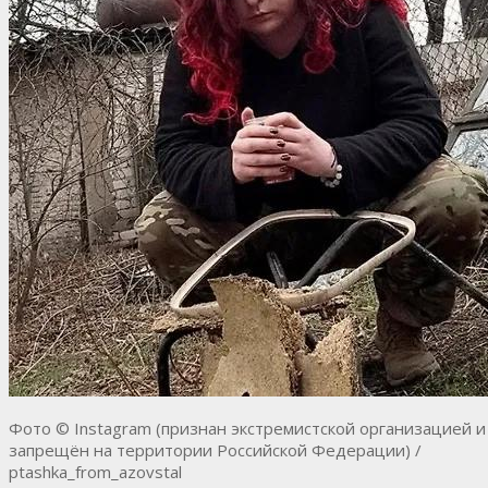
Фото © Instagram (признан экстремистской организацией и
запрещён на территории Российской Федерации) /
ptashka_from_azovstal