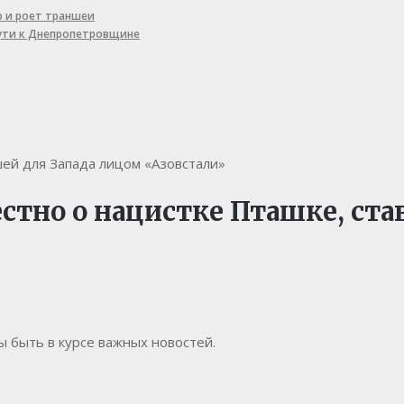
ю и роет траншеи
пути к Днепропетровщине
шей для Запада лицом «Азовстали»
естно о нацистке Пташке, ст
бы быть в курсе важных новостей.