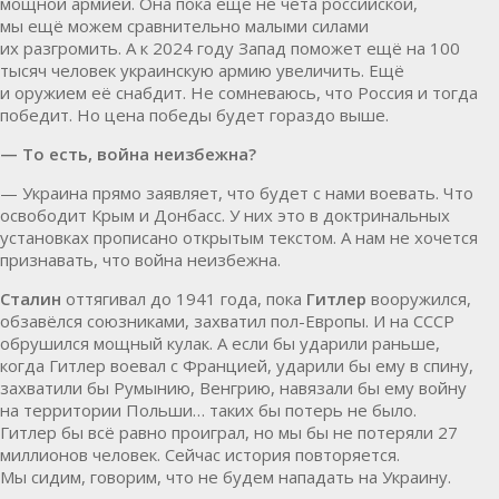
мощной армией. Она пока ещё не чета российской,
мы ещё можем сравнительно малыми силами
их разгромить. А к 2024 году Запад поможет ещё на 100
тысяч человек украинскую армию увеличить. Ещё
и оружием её снабдит. Не сомневаюсь, что Россия и тогда
победит. Но цена победы будет гораздо выше.
— То есть, война неизбежна?
— Украина прямо заявляет, что будет с нами воевать. Что
освободит Крым и Донбасс. У них это в доктринальных
установках прописано открытым текстом. А нам не хочется
признавать, что война неизбежна.
Сталин
оттягивал до 1941 года, пока
Гитлер
вооружился,
обзавёлся союзниками, захватил пол-Европы. И на СССР
обрушился мощный кулак. А если бы ударили раньше,
когда Гитлер воевал с Францией, ударили бы ему в спину,
захватили бы Румынию, Венгрию, навязали бы ему войну
на территории Польши… таких бы потерь не было.
Гитлер бы всё равно проиграл, но мы бы не потеряли 27
миллионов человек. Сейчас история повторяется.
Мы сидим, говорим, что не будем нападать на Украину.