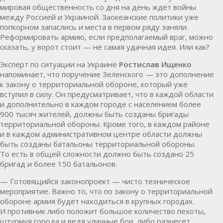
мировая общественность со дня на день ждёт войны
между Россией и Украиной. Заокеанские политики уже
попкорном запаслись и места в первом ряду заняли.
Реформировать армию, если предполагаемый враг, можно
сказать, у ворот стоит — не самая удачная идея. Или как?
Эксперт по ситуации на Украине
Ростислав Ищенко
напоминает, что поручение Зеленского — это дополнение
к закону о территориальной обороне, который уже
вступил в силу. Он предусматривает, что в каждой области
и дополнительно в каждом городе с населением более
900 тысяч жителей, должны быть созданы бригады
территориальной обороны. Кроме того, в каждом районе
и в каждом административном центре области должны
быть созданы батальоны территориальной обороны.
То есть в общей сложности должно быть создано 25
бригад и более 150 батальонов.
— Готовящийся законопроект — чисто техническое
мероприятие. Важно то, что по закону о территориальной
обороне армия будет находиться в крупных городах.
И противник либо положит большое количество пехоты,
штурмуя города и ведя уличные бои, либо разнесет