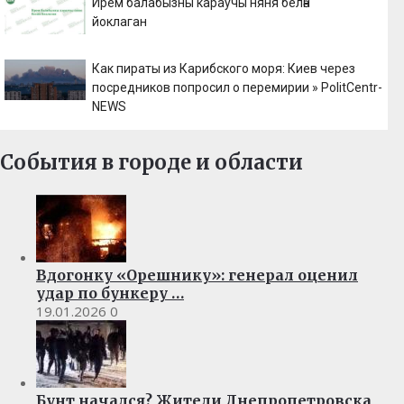
Ирем балабызны караучы няня белән
йоклаган
Как пираты из Карибского моря: Киев через
посредников попросил о перемирии » PolitCentr-
NEWS
События в городе и области
Вдогонку «Орешнику»: генерал оценил
удар по бункеру …
19.01.2026
0
Бунт начался? Жители Днепропетровска