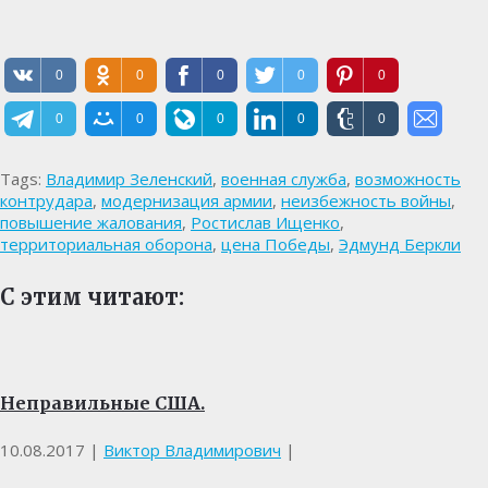
0
0
0
0
0
0
0
0
0
0
Tags:
Владимир Зеленский
,
военная служба
,
возможность
контрудара
,
модернизация армии
,
неизбежность войны
,
повышение жалования
,
Ростислав Ищенко
,
территориальная оборона
,
цена Победы
,
Эдмунд Беркли
С этим читают:
Неправильные США.
10.08.2017
|
Виктор Владимирович
|