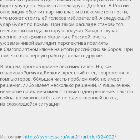
будет упущено. Украина аннексирует Донбасс. В России
оппозиция обвинит партию власти в некомпетентности,
что может стоить ей голосов избирателей. А следующий
удар будет по Крыму. При таком раскладе становится
очевидной выгода, которую получит Запад в случае
военного конфликта Украины с Россией: очень
уж заманчивой выглядит перспектива повлиять
в благоприятном ключе на итоги российских выборов. При
том, что всю чёрную работу сделают другие.
В общем, прогноз крайне пессимистичен. Но, как
говаривал
Эдмунд Беркли
, крестный отец современных
компьютеров, бо́льшая часть проблем либо не имеет
решения, либо имеет несколько решений. И лишь очень
немногие проблемы имеют только одно решение. Так что
война, возможно, всё-таки не единственный выход
из сложившейся ситуации.
Источник:
https://svpressa.ru/war21/article/324022/