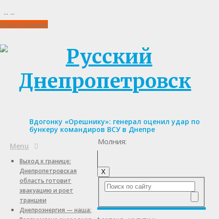
...
...
Пожертвования
Вдогонку «Орешнику»: генерал оценил удар по
бункеру командиров ВСУ в Днепре
Молния:
Menu
Выход к границе:
Днепропетровская
X
область готовит
эвакуацию и роет
траншеи
Днепроэнергия — наша: