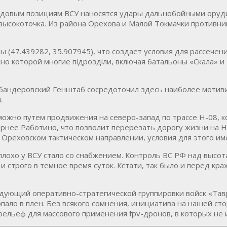
едовым позициям ВСУ наносятся удары дальнобойными оруди
 высокоточка. Из района Орехова и Малой Токмачки противн
 (47.439282, 35.907945), что создает условия для рассечен
но которой многие пiдроздiли, включая батальоны «Скала» и 
», бандеровский Генштаб сосредоточил здесь наиболее моти
.
можно путем продвижения на северо-запад по трассе Н-08, 
рнее Работино, что позволит перерезать дорогу жизни на 
 Ореховском тактическом направлении, условия для этого им
плохо у ВСУ стало со снабжением. Контроль ВС РФ над высо
 и строго в темное время суток. Кстати, так было и перед к
ндующий оперативно-стратегической группировки войск «Тавр
пало в плен. Без всякого сомнения, инициатива на нашей ст
рельеф для массового применения fpv-дронов, в которых не 