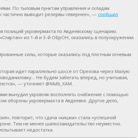
ями. По тыловым пунктам управления и складам
ик частично выводит резервы севернее», —
сообщил
ия позиций укровермахта по Авдеевскому сценарию.
«Спартан» из 1-й и 3-й ОБрОН, оказались в полуокружении.
вированные силы, которые оказались под плотным огневым
которая идет параллельно шоссе от Орехова через Малую
Новоданиловку… Не будем забегать вперед, но учитывая,
еются», — уточняет @Multi_XAM.
тами вынудил укровояк восполнять снабжение с помощью
рахом обороны укровермахта в Авдеевке. Другое дело,
ия», повторит, что сдача «кишки» стала «успешной
ороне. Тем не менее шапкозакидательство неуместно.
испытывает недостатка.