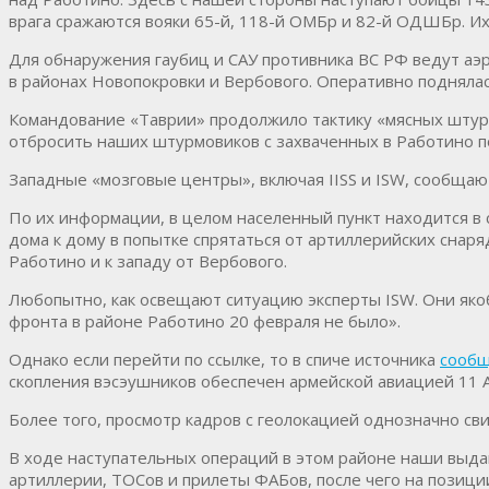
врага сражаются вояки 65-й, 118-й ОМБр и 82-й ОДШБр. Их
Для обнаружения гаубиц и САУ противника ВС РФ ведут аэр
в районах Новопокровки и Вербового. Оперативно поднялас
Командование «Таврии» продолжило тактику «мясных штурм
отбросить наших штурмовиков с захваченных в Работино п
Западные «мозговые центры», включая IISS и ISW, сообщают
По их информации, в целом населенный пункт находится в 
дома к дому в попытке спрятаться от артиллерийских снаря
Работино и к западу от Вербового.
Любопытно, как освещают ситуацию эксперты ISW. Они яко
фронта в районе Работино 20 февраля не было».
Однако если перейти по ссылке, то в спиче источника
сообщ
скопления вэсэушников обеспечен армейской авиацией 11 
Более того, просмотр кадров с геолокацией однозначно св
В ходе наступательных операций в этом районе наши выдав
артиллерии, ТОСов и прилеты ФАБов, после чего на позиц