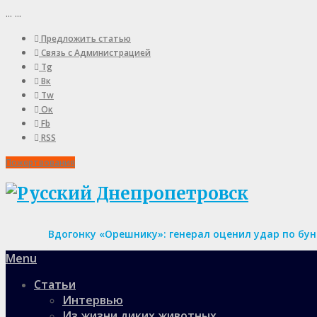
...
...
Предложить статью
Связь с Администрацией
Tg
Вк
Tw
Ок
Fb
RSS
Пожертвования
Вдогонку «Орешнику»: генерал оценил удар по бу
Menu
Статьи
Интервью
Из жизни диких животных