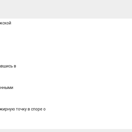
ежской
авшись в
винными
 жирную точку в споре о