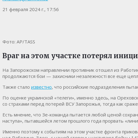
21 февраля 2024 г., 17:56
Фото: AP/TASS
Враг на этом участке потерял ини
На Запорожском направлении противник отошел из Работино,
продолжаются бои — захисники незалежностi все еще цепля
Также стало
известно
, что российские подразделения пыта
По оценке украинской «телеги», именно здесь, на Ореховск
со страхами перед потерей ВСУ Запорожья, тогда как сраж
Есть мнение, что Зе-команда пытается любой ценой сохран
наступа», пытавшейся летом прошлого года прорвать «лин
Именно поэтому к событиям на этом участке фронта приков
над Работино. Здесь с нашей стороны наступают бойцы 143