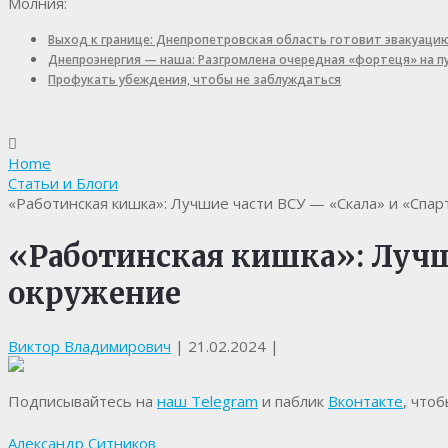
Молния:
Выход к границе: Днепропетровская область готовит эвакуаци
Днепроэнергия — наша: Разгромлена очередная «фортеця» на 
Профукать убеждения, чтобы не заблуждаться
Home
Статьи и Блоги
«Работинская кишка»: Лучшие части ВСУ — «Скала» и «Спар
«Работинская кишка»: Лучш
окружение
Виктор Владимирович
|
21.02.2024
|
Подписывайтесь на
наш Telegram
и паблик
Вконтакте
, что
Александр Ситников