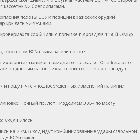
ся кассетными боеприпасами.
скопления пехоты ВСУ и позиции вражеских орудий
дар крылатыми ФАБами.
кровермахта сообщили о попытке пiдроздiлiв 118-й ОМБр
а, в котором ВСУшники засели на юге.
ивированных нациков приходится несладко. Они бегают от
аки по данным натовских источников, к северо-западу от
V» и пишут, что «подтвержденных изменений на линии
алиновке. Точный прилет «Изделием 305» по месту
ко ухудшилось.
ись на 2 км. В ход идут комбинированные удары ствольной
 аду ВСУшников.