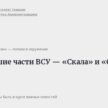
ю и роет траншеи
пути к Днепропетровщине
тан» — попали в окружение
ие части ВСУ — «Скала» и «
бы быть в курсе важных новостей.