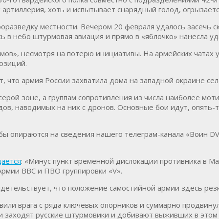
 артиллерия, хоть и испытывает снарядный голод, огрызает
оразведку местности. Вечером 20 февраля удалось засечь 
ь в небо штурмовая авиация и прямо в «яблочко» нанесла у
ов», несмотря на потерю инициативы. На армейских чатах у
озиций.
, что армия России захватила дома на западной окраине сел
серой зоне, а группам сопротивления из числа наиболее мот
дов, наводимых на них с дронов. Основные бои идут, опять-т
бы опираются на сведения нашего телеграм-канала «Воин D
ается
: «Минус пункт временной дислокации противника в М
Армии ВВС и ПВО группировки «V».
идетельствует, что положение самостийной армии здесь рез
или врага с ряда ключевых опорников и суммарно продвинул
ии заходят русские штурмовики и добивают выживших в этом