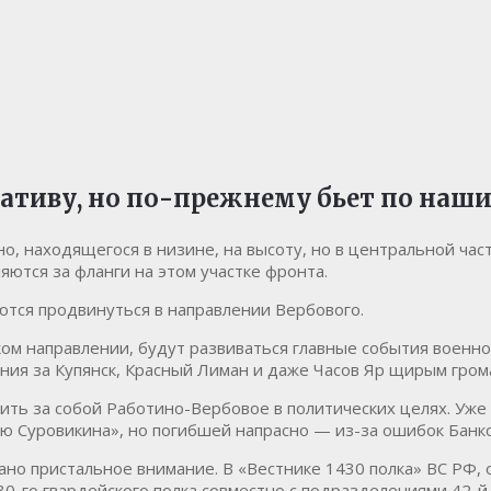
циативу, но по-прежнему бьет по на
 находящегося в низине, на высоту, но в центральной части
ются за фланги на этом участке фронта.
ются продвинуться в направлении Вербового.
ом направлении, будут развиваться главные события военной
ения за Купянск, Красный Лиман и даже Часов Яр щирым гро
ить за собой Работино-Вербовое в политических целях. Уже
ию Суровикина», но погибшей напрасно — из-за ошибок Банк
ано пристальное внимание. В «Вестнике 1430 полка» ВС РФ,
0-го гвардейского полка совместно с подразделениями 42-й