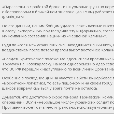
«Параллельно с работой броне- и штурмовых групп по пер
с боеприпасами в ближайшем эшелоне (до 15 км) работает
@Multi_XAM.
По его данным, нашим бойцам удалось взять важные высоты
К слову, эксперты ISW подтвердили эту информацию, соглас
Им компанию составили нацики из «Червоной Калины»*.
Судя по «солянке» украинских сил, находящихся в «кишке
воздействием после потери врагом высот восточнее Копани
«Создать критическое положение здесь силам противника 
Токмачку на Новокарловку, нанеся одновременно удар севе
что ВС РФ перешли к наступлению по всей линии фронта на
Особенно в последние дни на участке Работино-Вербовое 
«москитной» логистики, то есть пешочком и на своем горбу,
шансов вовремя смыться у врага почти не осталось.
Думается, что достаточно скоро генерал Тарнавский, кома
операцией» ВСУ и «небольшое число» украинских солдат по
Противник воюет отчаянно и грамотно, используя «голый» 