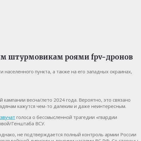
шим штурмовикам роями fpv-дронов
 населенного пункта, а также на его западных окраинах,
 кампании весна/лето 2024 года. Вероятно, это связано
мадянам кажутся чем-то далеким и даже неинтересным.
звучат
голоса о бессмысленной трагедии «гвардии
овой/Генштаба ВСУ.
 однако, не подтверждается полный контроль армии России
 гвардейской дивизии и другими частями ВС РФ. Со стороны