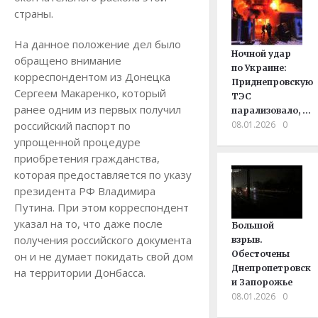
страны.
На данное положение дел было
Ночной удар
обращено внимание
по Украине:
корреспондентом из Донецка
Приднепровскую
Сергеем Макаренко, который
ТЭС
ранее одним из первых получил
парализовало, …
российский паспорт по
08.01.2026
0
упрощенной процедуре
приобретения гражданства,
которая предоставляется по указу
президента РФ Владимира
Путина. При этом корреспондент
указал на то, что даже после
Большой
получения российского документа
взрыв.
Обесточены
он и не думает покидать свой дом
Днепропетровск
на территории Донбасса.
и Запорожье
08.01.2026
0