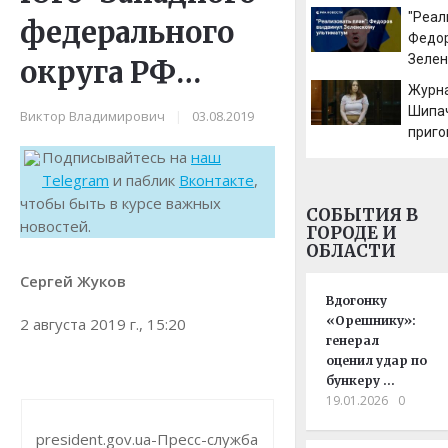
Днеп
"Реал
федерального
Федо
Зелен
округа РФ…
ульт
Журн
Шипа
Виктор Владимирович
|
03.08.2019
приго
годам
Подписывайтесь на
наш
госиз
Telegram
и паблик
Вконтакте
,
чтобы быть в курсе важных
СОБЫТИЯ В
новостей.
ГОРОДЕ И
ОБЛАСТИ
Сергей Жуков
Вдогонку
«Орешнику»:
2 августа 2019 г., 15:20
генерал
оценил удар по
бункеру …
19.01.2026
0
president.gov.ua-Пресс-служба