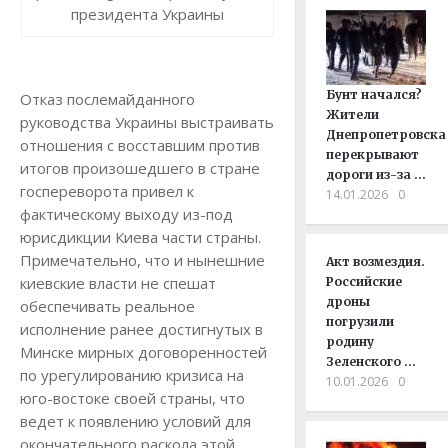
президента Украины
Бунт начался?
Отказ послемайданного
Жители
руководства Украины выстраивать
Днепропетровска
отношения с восставшим против
перекрывают
итогов произошедшего в стране
дороги из-за …
госпереворота привел к
14.01.2026
0
фактическому выходу из-под
юрисдикции Киева части страны.
Примечательно, что и нынешние
Акт возмездия.
киевские власти не спешат
Российские
дроны
обеспечивать реальное
погрузили
исполнение ранее достигнутых в
родину
Минске мирных договоренностей
Зеленского …
по урегулированию кризиса на
10.01.2026
0
юго-востоке своей страны, что
ведет к появлению условий для
окончательного раскола этой