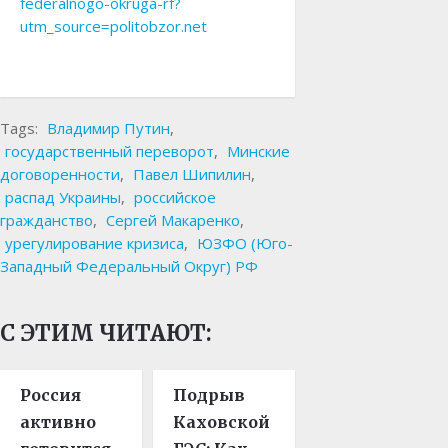
federalnogo-okruga-rf?
utm_source=politobzor.net
Tags:
Владимир Путин
,
государственный переворот
,
Минские
договоренности
,
Павел Шипилин
,
распад Украины
,
российское
гражданство
,
Сергей Макаренко
,
урегулирование кризиса
,
ЮЗФО (Юго-
Западный Федеральный Округ) РФ
С ЭТИМ ЧИТАЮТ:
Россия
Подрыв
активно
Каховской