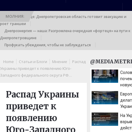
МОЛНИЯ:
Выход к границе: Днепропетровская область готовит эвакуацию и
роет траншеи
Днепроэнергия — наша: Разгромлена очередная «фортеця» на пути к
Днепропетровщине
Профукать убеждения, чтобы не заблуждаться
@MEDIAMETRI
Home
Статьи и Блоги
Мнение
Распад
Украины приведет к появлению Юго-
Солов
Западного федерального округа РФ…
почем
новую
войну
Распад Украины
Европ
неиз
делат
приведет к
Украи
боев 
появлению
На Ук
хаос
взрыв
Юго-Западного
дейст