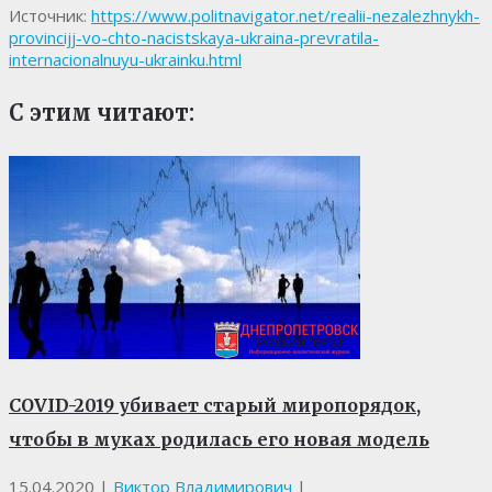
Источник:
https://www.politnavigator.net/realii-nezalezhnykh-
provincijj-vo-chto-nacistskaya-ukraina-prevratila-
internacionalnuyu-ukrainku.html
С этим читают:
COVID-2019 убивает старый миропорядок,
чтобы в муках родилась его новая модель
15.04.2020
|
Виктор Владимирович
|