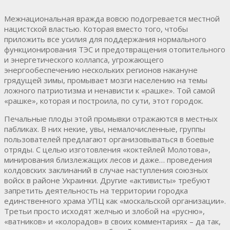
Межнациональная вражда вовсю подогревается местной
нацистской властью. Которая вместо того, чтобы
приложить все усилия для поддержания нормального
функционирования ТЭС и предотвращения отопительного
и энергетического коллапса, угрожающего
энергообеспечению нескольких регионов накануне
грядущей зимы, промывает мозги населению на темы
ложного патриотизма и ненависти к «рашке». Той самой
«рашке», которая и построила, по сути, этот городок.
Печальные плоды этой промывки отражаются в местных
пабликах. В них некие, увы, немалочисленные, группы
пользователей предлагают организовываться в боевые
отряды. С целью изготовления «коктейлей Молотова»,
минирования близлежащих лесов и даже… проведения
колдовских заклинаний в случае наступления союзных
войск в районе Украинки. Другие «активисты» требуют
запретить деятельность на территории городка
единственного храма УПЦ как «москальской организации».
Третьи просто исходят желчью и злобой на «русню»,
«ватников» и «колорадов» в своих комментариях – да так,