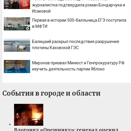
журналистка подтвердила роман Бондарчука и
Исаковой
Первая в истории 500-балльница ЕГЭ поступила
в МФТИ
Балицкий раскрыл последствия разрушения
плотины Каховской ГЭС
Миронов призвал Минюст и Генпрокуратуру РФ
изучить деятельность партии Яблоко
События в городе и области
Вдогонку «Орешнику»: генерал оценил