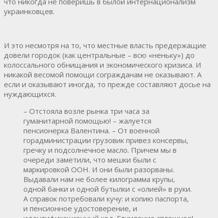
что никогда не поверишь в былой интернационализм
украинковцев.
И это несмотря на то, что местные власть предержащие
довели городок (как центральные – всю «неньку») до
колоссального обнищания и экономического кризиса. И
никакой весомой помощи согражданам не оказывают. А
если и оказывают иногда, то прежде составляют досье на
нуждающихся.
– Отстояла возле рынка три часа за
гуманитарной помощью! – жалуется
пенсионерка Валентина. – От военной
горадминистрации грузовик привез консервы,
гречку и подсолнечное масло. Причем мы в
очереди заметили, что мешки были с
маркировкой ООН. И они были разорваны.
Выдавали нам не более килограмма крупы,
одной банки и одной бутылки с «олией» в руки.
А справок потребовали кучу: и копию паспорта,
и пенсионное удостоверение, и
идентификационный код. Глумление сплошное!