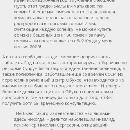
Пусть этот градоначальник мать свою так
кормит!.. А еще мы замечаем, что эта ооновская
«гуманитарка» очень часто направо и налево
распродается в торговых точках! И мы,
считающие каждую копейку, не можем купить
ее из-за бешеных цен! 180 гривен за пачку
гречки – вы представляете себе? Когда у меня
пенсия 2000!
А вот что сообщают люди, имевшие неприятность
заболеть. Год назад, в разгар коронавируса, в Украинке по
реформе Супрун была закрыта единственная больница, а
также поликлиника, работавшие еще со времен СССР. Их
перенесли в районный центр Обухов, что находится в 15
километрах от бывшего городка энергетиков. И теперь
больные должны тащиться в Обухов своим ходом и
простаивать там в очередях только для того, чтобы
получить хотя бы врачебную консультацию.
-Не было такого издевательства над людьми
здесь никогда, – делится наболевшим инвалид,
пенсионер Николай Сергеевич, ожидающий