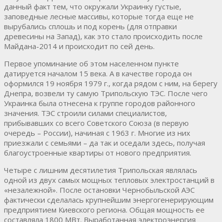
данный факт тем, что окружали Украинку густые,
заповедные лесные массивы, которые тогда еще не
вырубались сплошь и под корень (для отправки
древесины на Запад), как это стало происходить после
Майдана-2014 и происходит по сей день.
Первое упоминание об этом населенном пункте
датируется началом 15 века. А в качестве города он
оформился 19 ноября 1979 г., когда рядом с ним, на берегу
Днепра, возвели ту самую Трипольскую ТЭС. После чего
Украинка была отнесена к группе городов районного
значения. ТЭС строили силами специалистов,
прибывавших со всего Советского Союза (в первую
очередь – России), начиная с 1963 г. Многие из них
приезжали с семьями – да так и оседали здесь, получая
благоустроенные квартиры от нового предприятия.
Четыре с лишним десятилетия Трипольская являлась
одной из двух самых мощных тепловых электростанций в
«незалежной». После остановки Чернобыльской АЭС
фактически сделалась крупнейшим энергогенерирующим
предприятием Киевского региона. Общая мощность ее
составляла 1800 МВт. Выработанная электроэнергия