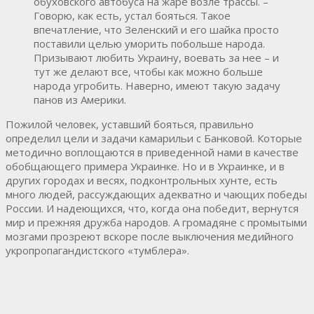
обуховского автобуса на жаре возле трассы. –
Говорю, как есть, устал бояться. Такое
впечатление, что Зеленский и его шайка просто
поставили целью уморить побольше народа.
Призывают любить Украину, воевать за нее – и
тут же делают все, чтобы как можно больше
народа угробить. Наверно, имеют такую задачу
панов из Америки.
Пожилой человек, уставший бояться, правильно
определил цели и задачи камарильи с Банковой. Которые
методично воплощаются в приведенной нами в качестве
обобщающего примера Украинке. Но и в Украинке, и в
других городах и весях, подконтрольных хунте, есть
много людей, рассуждающих адекватно и чающих победы
России. И надеющихся, что, когда она победит, вернутся
мир и прежняя дружба народов. А громадяне с промытыми
мозгами прозреют вскоре после выключения медийного
укропропагандистского «тумблера».