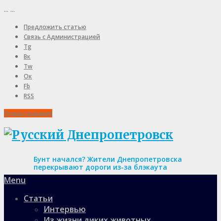
...
...
Предложить статью
Связь с Администрацией
Tg
Вк
Tw
Ок
Fb
RSS
Пожертвования
Бунт начался? Жители Днепропетровска
перекрывают дороги из-за блэкаута
Menu
Статьи
Интервью
Из жизни диких животных