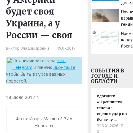
деле 
город
будет своя
смерт
Появи
облас
Зезин
взрыв
Afana
Украина, а у
оста
генд
Тверс
мальч
«Ура
Новос
России — своя
Ирем
горох
на Ур
карау
йокла
Виктор Владимирович
|
19.07.2017
Подписывайтесь на
наш
Telegram
и паблик
Вконтакте
,
СОБЫТИЯ В
чтобы быть в курсе важных
ГОРОДЕ И
новостей.
ОБЛАСТИ
Вдогонку
18 июля 2017 г.
«Орешнику»:
генерал
оценил удар по
Фото: Игорь Маслов / РИА
бункеру …
Новости
19.01.2026
0