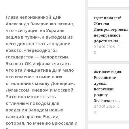
Глава непризнанной ДНР
Бунт начался?
Александр Захарченко заявил,
Жители
что «ситуация на Украине
Днепропетровска
перекрывают
зашла в тупик», а выходом из
дороги из-за …
него должно стать создание
14.01.2026
нового, «переходного»
0
государства — Малороссии.
Эксперт ОК-информ считает,
что эта инициатива ДНР мало
Акт возмездия.
что изменит в нынешних
Российские
отношениях между Донецком,
дроны
Луганском, Киевом и Москвой.
погрузили
родину
Зато она может стать
Зеленского …
отличным поводом для
10.01.2026
введения Западом новых
0
санкций против России,
которая, по мнению Брюсселя и