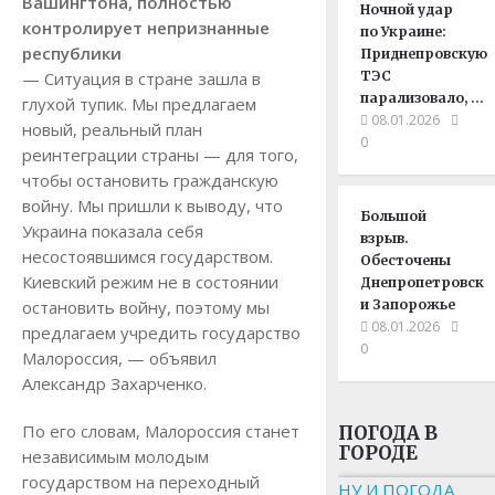
Вашингтона, полностью
Ночной удар
контролирует непризнанные
по Украине:
республики
Приднепровскую
— Ситуация в стране зашла в
ТЭС
парализовало, …
глухой тупик. Мы предлагаем
08.01.2026
новый, реальный план
0
реинтеграции страны — для того,
чтобы остановить гражданскую
войну. Мы пришли к выводу, что
Большой
Украина показала себя
взрыв.
несостоявшимся государством.
Обесточены
Киевский режим не в состоянии
Днепропетровск
остановить войну, поэтому мы
и Запорожье
08.01.2026
предлагаем учредить государство
0
Малороссия, — объявил
Александр Захарченко.
По его словам, Малороссия станет
ПОГОДА В
ГОРОДЕ
независимым молодым
государством на переходный
НУ И ПОГОДА