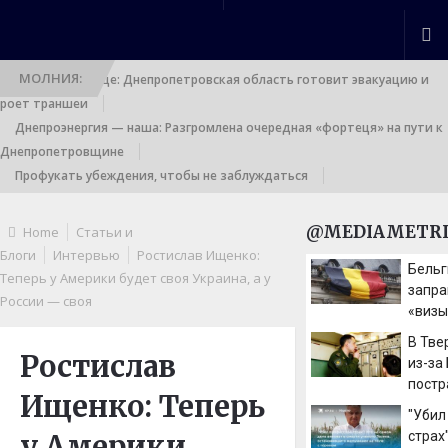
МОЛНИЯ:
Выход к границе: Днепропетровская область готовит эвакуацию и
роет траншеи
Днепроэнергия — наша: Разгромлена очередная «фортеця» на пути к
Днепропетровщине
Профукать убеждения, чтобы не заблуждаться
@MEDIAMETRI
Home
Статьи и
Блоги
Интервью
Ростислав Ищенко:
Бельг
Теперь у Америки будет своя Украина, а у
запр
России — своя
«визы
ценно
В Тве
посол
Ростислав
из-за
постр
Ищенко: Теперь
Вайлд
"Убил
постр
у Америки
страх
Новос