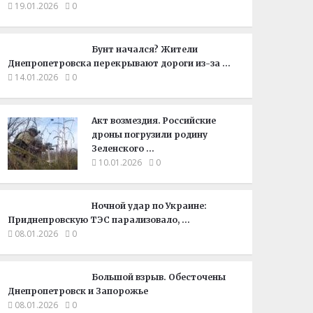
19.01.2026
0
Бунт начался? Жители
Днепропетровска перекрывают дороги из-за …
14.01.2026
0
Акт возмездия. Российские
дроны погрузили родину
Зеленского …
10.01.2026
0
Ночной удар по Украине:
Приднепровскую ТЭС парализовало, …
08.01.2026
0
Большой взрыв. Обесточены
Днепропетровск и Запорожье
08.01.2026
0