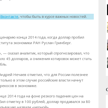
к
Вконтакте
, чтобы быть в курсе важных новостей.
ценарию конца 2014 года, когда доллар пробил
ститута экономики РАН Руслан Гринберг.
, — сказал аналитик, который спрогнозировал, что
оло 45 долларов, а снижения котировок может стать
бль.
ндрей Нечаев отметил, что для России полезнее
 только в этом случае российские власти начнут
рекосов в экономике.
нце 2014 года на фоне резкого падения цен на
бил отметку в 100 рублей, доллар продавался за 80
вальвацию назвали «черной».