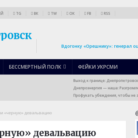
ЕЙ
TG
ВК
TW
ОК
FB
RSS
Вдогонку «Орешнику»: генерал о
БЕССМЕРТНЫЙ ПОЛК
ФЕЙКИ УКРСМИ
Выход к границе: Днепропетровс
Днепроэнергия — наша: Разгромл
Профукать убеждения, чтобы не 
ли «черную» девальвацию
ерную» девальвацию