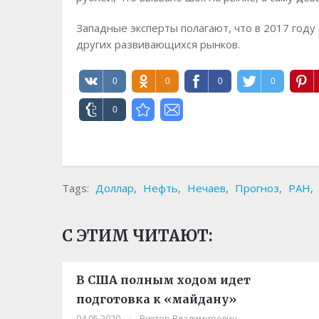
Западные эксперты полагают, что в 2017 году
других развивающихся рынков.
0
0
0
0
0
Tags:
Доллар
,
Нефть
,
Нечаев
,
Прогноз
,
РАН
,
С ЭТИМ ЧИТАЮТ:
В США полным ходом идет
подготовка к «майдану»
04.05.2020
|
Виктор Владимирович