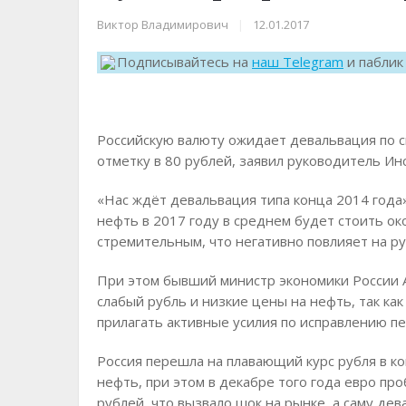
Виктор Владимирович
|
12.01.2017
Подписывайтесь на
наш Telegram
и пабли
Российскую валюту ожидает девальвация по с
отметку в 80 рублей, заявил руководитель Ин
«Нас ждёт девальвация типа конца 2014 года»
нефть в 2017 году в среднем будет стоить ок
стремительным, что негативно повлияет на ру
При этом бывший министр экономики России А
слабый рубль и низкие цены на нефть, так как
прилагать активные усилия по исправлению пе
Россия перешла на плавающий курс рубля в ко
нефть, при этом в декабре того года евро про
рублей, что вызвало шок на рынке, а саму де