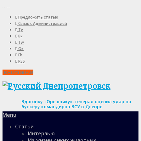
...
...
Предложить статью
Связь с Администрацией
Tg
Вк
Tw
Ок
Fb
RSS
Пожертвования
Вдогонку «Орешнику»: генерал оценил удар по
бункеру командиров ВСУ в Днепре
Menu
Статьи
Интервью
Из жизни диких животных