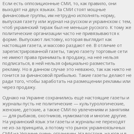
Если есть оппозиционные СМИ, то, как правило, они
выходят на двух языках. За СМИ стоят мощные
финансовые группы, им нетрудно исполнять норму,
выпуская газету или журнал на русском и украинском с тем,
чтоб украинский тираж был не меньше русского. К тому же
политические организации часто не привязываются к
форме. Выпускают листовку, которая выглядит как
настоящая газета, и массово раздают её. В отличие от
зарегистрированной газеты, такую газету торговые сети
не имеют права принимать в продажу, на неё нельзя
подписаться, в ней нельзя официально разместить
рекламу. Но в данном случае это неважно, так как никто не
гонится за финансовой прибылью. Такие газеты делают не
ради того, чтобы заработать на размещении рекламы или
через продажу.
Однако на Украине сохранились ещё настоящие газеты и
журналы пусть не политические — культурологические,
женские, детские, а также СМИ по увлечениям и занятиям
— для рыбаков, охотников, нумизматов и многие другие.
На украинский язык эти газеты и журналы не переходят
не из-за принципа, а потому что рынок украиноязычных
СМИ на Украине очень ограничен. На востоке, на юге и в