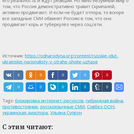
его реальность и ждут реакции. Но явно безумный миф о
том, что Россия демонстративно травит Скрипалей,
активно продвигают. И если не будет отпора, то вскоре
все западные СМИ обвинят Россию в том, что она
продвигает корь и туберкулёз через соцсети.
Источник:
https://odnarodyna.org/content/russkie-idut-
ukrainskie-nacionalisty-v-strahe-shoke-uzhase
0
0
0
0
0
0
0
0
0
0
Tags:
блокировка интернет-ресурсов
,
гибридная война
,
противостояние
,
русскоязычные СМИ
,
Совбез ООН
,
украинская диаспора
,
Ульяна Супрун
С этим читают: