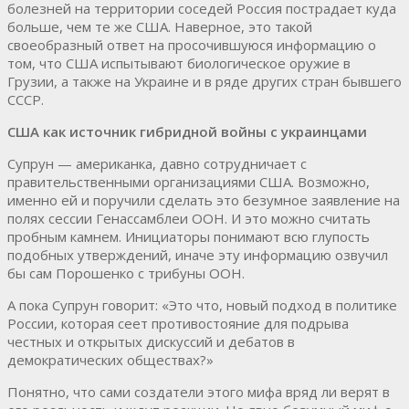
болезней на территории соседей Россия пострадает куда
больше, чем те же США. Наверное, это такой
своеобразный ответ на просочившуюся информацию о
том, что США испытывают биологическое оружие в
Грузии, а также на Украине и в ряде других стран бывшего
СССР.
США как источник гибридной войны с украинцами
Супрун — американка, давно сотрудничает с
правительственными организациями США. Возможно,
именно ей и поручили сделать это безумное заявление на
полях сессии Генассамблеи ООН. И это можно считать
пробным камнем. Инициаторы понимают всю глупость
подобных утверждений, иначе эту информацию озвучил
бы сам Порошенко с трибуны ООН.
А пока Супрун говорит: «Это что, новый подход в политике
России, которая сеет противостояние для подрыва
честных и открытых дискуссий и дебатов в
демократических обществах?»
Понятно, что сами создатели этого мифа вряд ли верят в