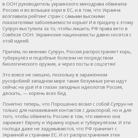
в ООН руководитель украинского минздрава обвинила
Россию и во вспышке кори в ЕС, и в том, что Украина
возглавила рейтинг стран с самыми высокими
показателями заболеваемости корью! И в придачу к этому
Супрун выступила за то, чтобы лишить РФ права вето в
Совбезе ООН. Украинские националисты давно носятся с
этой идеей.
Причём, по мнению Супрун, Россия распространяет корь,
туберкулёз и подобные болезни не посредством
биологического оружия, а через посты в соцсетях!
Это вовсе не смешно, поскольку в заражённом
русофобией западном мире такие безумные речи идут
сейчас на ура! И в глазах западных идеологов Россия,
дескать, — корень всех бед.
Понятно теперь, что Порошенко возил с собой Супрун не
только для налаживания контактов с диаспорой, но и для
того, чтобы обвинить Россию в том, что именно она
заражает Европу и Украину корью и туберкулёзом. И эти
господа даже не задумываются, что РФ граничит с
Украиной и странами ЕС. И от распространения этих