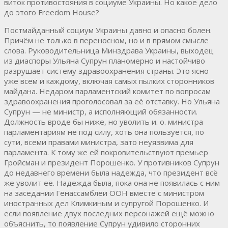
виток противостояния в социуме Украины. Но какое дело
до этого Freedom House?
Постмайданный социум Украины давно и опасно болен.
Причём не только в переносном, но и в прямом смысле
слова. Руководительница Минздрава Украины, выходец
из диаспоры Ульяна Супрун планомерно и настойчиво
разрушает систему здравоохранения страны. Это ясно
уже всем и каждому, включая самых пылких сторонников
майдана. Недаром парламентский комитет по вопросам
здравоохранения проголосовал за её отставку. Но Ульяна
Супрун — не министр, а исполняющий обязанности.
Должность вроде бы ниже, но уволить и. о. министра
парламентариям не под силу, хоть она пользуется, по
сути, всеми правами министра, зато неуязвима для
парламента. К тому же ей покровительствуют премьер
Гройсман и президент Порошенко. У противников Супрун
до недавнего времени была надежда, что президент всё
же уволит её. Надежда была, пока она не появилась с ним
на заседании Генассамблеи ООН вместе с министром
иностранных дел Климкиным и супругой Порошенко. И
если появление двух последних персонажей ещё можно
объяснить, то появление Супрун удивило сторонних