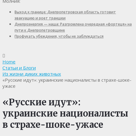
Молния:
Выход к границе: Днепропетровская область готовит
эвакуацию и роет траншеи
Днепроэнергия — наша: Разгромлена очередная «фортеця» на
пути к Днепропетровщине
Профукать убеждения, чтобы не заблуждаться
Home
Статьи и Блоги
Из жизни диких животных
«Русские идут»: украинские националисты в страхе-шоке-
ужасе
«Русские идут»:
украинские националисты
в страхе-шоке-ужасе