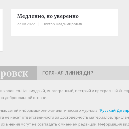
Медленно, но уверенно
22.08.2022
|
Виктор Владимирович
тровск
ГОРЯЧАЯ ЛИНИЯ ДНР
я и хорошел. Наш мудрый, многогранный, пестрый и прекрасный Днеп
на добровольной основе.
ьных сетей информационно-аналитического журнала "
Русский Днеп
йта не несет ответственности за достоверность материалов, присл
о их мнения могут не совпадать с мнением редакции. Информация в