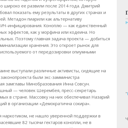
о широко ее развили после 2014 года. Дмитрий
овал показать ему результаты в других странах и
лей. Метадон пиарили как альтернативу
 ВИЧ-инфицирования. Коноплю — как единственный
ых эффектов, как у морфина или кодеина. Но
ольных. Поэтому главная задача проекта — добиться
минализации хранения. Это откроет рынок для
о используемого от передозировки опиумными
аине выступали различные активисты, сидящие на
и законопроекта были экс-замминистра
я замглавы Минобразования Инна Совсун.
ушный — человек Шерембея, пресс-секретарь
"
ых в стране. Массовку на них обеспечивал Назарий
ий в организации «Демократична сокира».
я наркотиком, не нашло уверенной поддержки в
Ч
засеявшие 82 тысячи гектаров конопли, не в