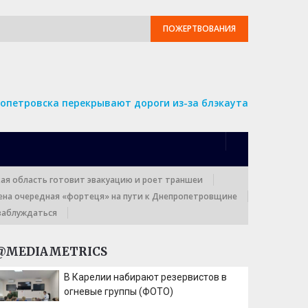
ПОЖЕРТВОВАНИЯ
опетровска перекрывают дороги из-за блэкаута
кая область готовит эвакуацию и роет траншеи
ена очередная «фортеця» на пути к Днепропетровщине
заблуждаться
@MEDIAMETRICS
В Карелии набирают резервистов в
огневые группы (ФОТО)