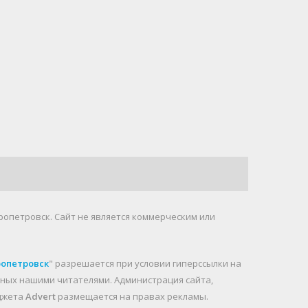
ропетровск. Cайт не является коммерческим или
ропетровск
" разрешается при условии гиперссылки на
анных нашими читателями. Администрация сайта,
иджета
Advert
размещается на правах рекламы.