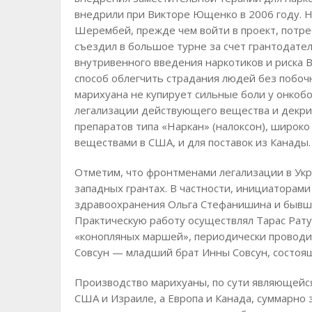
внедрили при Викторе Ющенко в 2006 году. Н
Шерембей, прежде чем войти в проект, потреб
съездил в большое турне за счет грантодате
внутривенного введения наркотиков и риска
способ облегчить страдания людей без побочн
марихуана не купирует сильные боли у онкоб
легализации действующего вещества и декри
препаратов типа «Наркан» (налоксон), широк
веществами в США, и для поставок из Канады.
Отметим, что фронтменами легализации в Укр
западных грантах. В частности, инициаторам
здравоохранения Ольга Стефанишина и бывша
Практическую работу осуществлял Тарас Рат
«конопляных маршей», периодически проводим
Совсун — младший брат Инны Совсун, состоящ
Производство марихуаны, по сути являющейс
США и Израиле, а Европа и Канада, суммарно 