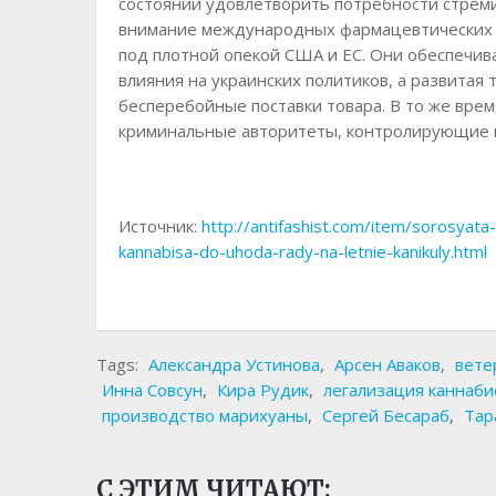
состоянии удовлетворить потребности стрем
внимание международных фармацевтических 
под плотной опекой США и ЕС. Они обеспечи
влияния на украинских политиков, а развитая
бесперебойные поставки товара. В то же врем
криминальные авторитеты, контролирующие н
Источник:
http://antifashist.com/item/sorosyata
kannabisa-do-uhoda-rady-na-letnie-kanikuly.html
Tags:
Александра Устинова
,
Арсен Аваков
,
вете
Инна Совсун
,
Кира Рудик
,
легализация каннаби
производство марихуаны
,
Сергей Бесараб
,
Тар
С ЭТИМ ЧИТАЮТ: