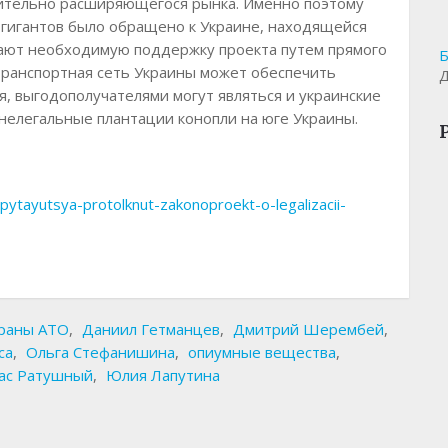
ительно расширяющегося рынка. Именно поэтому
гигантов было обращено к Украине, находящейся
вают необходимую поддержку проекта путем прямого
Б
 транспортная сеть Украины может обеспечить
Д
я, выгодополучателями могут являться и украинские
елегальные плантации конопли на юге Украины.
-pytayutsya-protolknut-zakonoproekt-o-legalizacii-
раны АТО
,
Даниил Гетманцев
,
Дмитрий Шерембей
,
са
,
Ольга Стефанишина
,
опиумные вещества
,
ас Ратушный
,
Юлия Лапутина