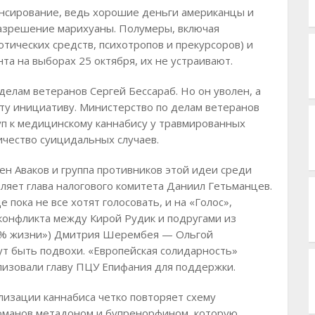
ансирование, ведь хорошие деньги американцы и
азрешение марихуаны. Полумеры, включая
тических средств, психотропов и прекурсоров) и
та на выборах 25 октября, их не устраивают.
елам ветеранов Сергей Бессараб. Но он уволен, а
у инициативу. Министерство по делам ветеранов
туп к медицинскому каннабису у травмированных
чество суицидальных случаев.
ен Аваков и группа противников этой идеи среди
ляет глава налогового комитета Даниил Гетьманцев.
 пока не все хотят голосовать, и на «Голос»,
 конфликта между Кирой Рудик и подругами из
0% жизни») Дмитрия Шерембея — Ольгой
т быть подвохи. «Европейская солидарность»
илизовали главу ПЦУ Епифания для поддержки.
лизации каннабиса четко повторяет схему
оманов метадоном и бупренорфином, которую