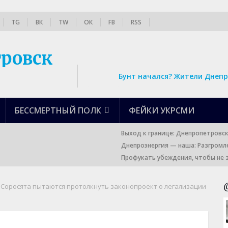
TG
ВК
TW
ОК
FB
RSS
Бунт начался? Жители Днепр
БЕССМЕРТНЫЙ ПОЛК
ФЕЙКИ УКРСМИ
Выход к границе: Днепропетровс
Днепроэнергия — наша: Разгромл
Профукать убеждения, чтобы не 
Соросята пытаются протолкнуть законопроект о легализации