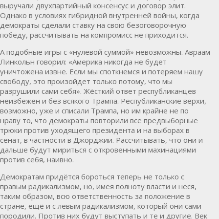
выручали двухпартийный консенсус и договор элит.
Однако в условиях гибридной внутренней войны, когда
демократы сделали ставку на свою безоговорочную
победу, рассчитывать на компромисс не приходится.
А подобные игры с «нулевой суммой» невозможны. Авраам
Линкольн говорил: «Америка никогда не будет
уничтожена извне. Если мы споткнемся и потеряем нашу
свободу, это произойдет только потому, что мы
разрушили сами себя». Жёсткий ответ республиканцев
неизбежен и без всякого Трампа. Республиканские верхи,
возможно, уже и списали Трампа, но им крайне не по
нраву то, что демократы повторили все предвыборные
трюки против уходящего президента и на выборах в
сенат, в частности в Джорджии. Рассчитывать, что они и
дальше будут мириться с откровенными махинациями
против себя, наивно.
Демократам придётся бороться теперь не только с
правым радикализмом, но, имея полноту власти и неся,
таким образом, всю ответственность за положение в
стране, ещё и с левым радикализмом, который они сами
породили. Против них будут выступать и те и другие. Век