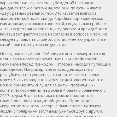
характеристик. Их системы убеждений настолько
фундаментально различны, что они, по сути, живут в
«двух разных реальностях». Это касается всего: от
экономической политики до борьбы с коронавирусом,
иммиграции, расовых отношений, социальных проблем.
«Эта внутренняя неприязнь, недоверие и враждебность
показывает фактическое несогласие в вопросе о том, как
следует управлять страной, кто должен ею управлять и
какой политике нужно следовать».
Исследователь Аарон Сибариум в книге «Американская
цель» сравнивает современные США с веймарской
Германией перед приходом Гитлера и находит пугающие
совпадения. Например, треть всех демократов и
республиканцев уверены, что политическое насилие
может быть оправданно. Доля людей, уверенных, что
можно применять силу для защиты «правильных»
политических мнений, выросла в 4 раза по сравнению с
2017 годом. Эта статистика отражает скорость и
симметрию поляризации общества. Происходит
«крушение тех норм, которые были призваны помочь
людям с полярными взглядами ужиться друг с другом.
Есть возможность, что поляризация станет намного