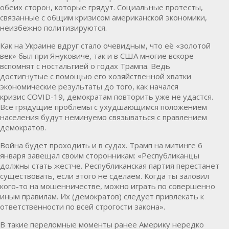
обеих сторон, которые грядут. Социальные протесты,
связанные с общим кризисом американской экономики,
неизбежно политизируются.
Как на Украине вдруг стало очевидным, что её «золотой
век» был при Януковиче, так и в США многие вскоре
вспомнят с ностальгией о годах Трампа. Ведь
достигнутые с помощью его хозяйственной хватки
экономические результаты до того, как начался
кризис COVID-19, демократам повторить уже не удастся.
Все грядущие проблемы с ухудшающимся положением
населения будут неминуемо связываться с правлением
демократов.
Война будет проходить и в судах. Трамп на митинге 6
января завещал своим сторонникам: «Республиканцы
должны стать жестче. Республиканская партия перестанет
существовать, если этого не сделаем. Когда ты заловил
кого-то на мошенничестве, можно играть по совершенно
иным правилам. Их (демократов) следует привлекать к
ответственности по всей строгости закона».
В такие переломные моменты ранее Америку нередко