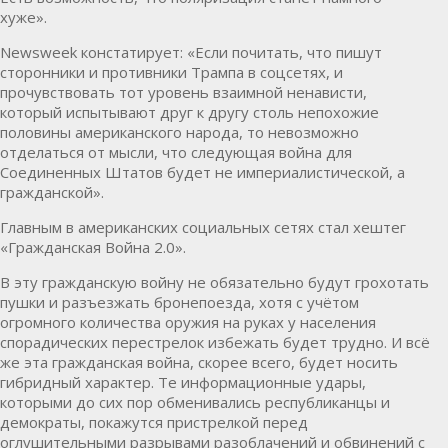
хуже».
Newsweek констатирует: «Если почитать, что пишут
сторонники и противники Трампа в соцсетях, и
прочувствовать тот уровень взаимной ненависти,
который испытывают друг к другу столь непохожие
половины американского народа, то невозможно
отделаться от мысли, что следующая война для
Соединенных Штатов будет не империалистической, а
гражданской».
Главным в американских социальных сетях стал хештег
«Гражданская Война 2.0».
В эту гражданскую войну не обязательно будут грохотать
пушки и разъезжать бронепоезда, хотя с учётом
огромного количества оружия на руках у населения
спорадических перестрелок избежать будет трудно. И всё
же эта гражданская война, скорее всего, будет носить
гибридный характер. Те информационные удары,
которыми до сих пор обменивались республиканцы и
демократы, покажутся пристрелкой перед
оглушительными разрывами разоблачений и обвинений с