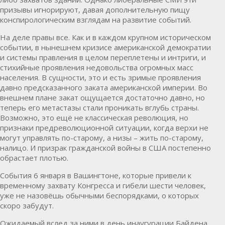
призывы игнорируют, давая дополнительную пищу
конспирологическим взглядам на развитие событий.
На деле правы все. Как и в каждом крупном историческом
событии, в нынешнем кризисе американской демократии
и системы правления в целом переплетены и интриги, и
стихийные проявления недовольства огромных масс
населения. В сущности, это и есть зримые проявления
давно предсказанного заката американской империи. Во
внешнем плане закат ощущается достаточно давно, но
теперь его метастазы стали проникать вглубь страны.
Возможно, это ещё не классическая революция, но
признаки предреволюционной ситуации, когда верхи не
могут управлять по-старому, а низы – жить по-старому,
налицо. И призрак гражданской войны в США постепенно
обрастает плотью.
События 6 января в Вашингтоне, которые привели к
временному захвату Конгресса и гибели шести человек,
уже не назовёшь обычными беспорядками, о которых
скоро забудут.
Ожидаемый вслед за ними в день инаугурации Байдена