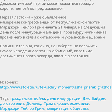
Демократической партии может оказаться гораздо
короче, чем сейчас предсказывают.
Первая ласточка – уже объявленное
намерение конгрессменши от Республиканской партии
Марджори Тейлор Грин начать 21 января, на следующий
день после инаугурации Байдена, процедуру импичмента
против него в связи с китайскими и украинскими аферами.
Большинства она, конечно, не наберёт, но положить
начало череде аналогичных обвинений, вплоть до
достижения нового рекорда, вполне в состоянии.
Источник:
http://www.stoletie.ru/tekuschiiy_moment/ssha_prizrak_grazhda
Tags:
гражданская война
,
день инаугурации
,
Джо Байден
,
договор элит
,
Дональд Трамп
,
кризис экономики
,
Марджори Тейлор Грин
,
поляризация общества
,