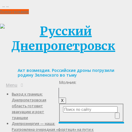
...
...
Пожертвования
Акт возмездия. Российские дроны погрузили
родину Зеленского во тьму
Молния:
Menu
Выход к границе:
Днепропетровская
X
область готовит
эвакуацию и роет
траншеи
Днепроэнергия — наша:
Разгромлена очередная «фортеця» на пути к