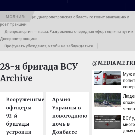
МОЛНИЯ:
Выход к границе: Днепропетровская область готовит эвакуацию и
роет траншеи
Днепроэнергия — наша: Разгромлена очередная «фортеця» на пути к
Днепропетровщине
Профукать убеждения, чтобы не заблуждаться
@MEDIAMETRI
28-я бригада ВСУ
Муж и
Archive
попы
совер
пред
Людей
Вооруженные
Армия
опер
опозн
служ
офицеры
Украины в
челов
92-й
новогоднюю
зажив
ВСУ у
ДТП н
бригады
ночь в
много
07/08
дому 
устроили
Донбассе
Новос