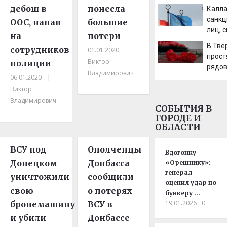
поги
дебош в
понесла
Калла
санкц
ООС, напав
большие
лиц, 
на
потери
ОПК Р
В Тве
сотрудников
01.01.2020
|
прост
Виктор
полиции
рядов
Владимирович
06.01.2020
|
на СВ
наза
Виктор
Владимирович
СОБЫТИЯ В
ГОРОДЕ И
ОБЛАСТИ
ВСУ под
Ополченцы
Вдогонку
Донецком
Донбасса
«Орешнику»:
генерал
уничтожили
сообщили
оценил удар по
свою
о потерях
бункеру …
19.01.2026
0
бронемашину
ВСУ в
и убили
Донбассе