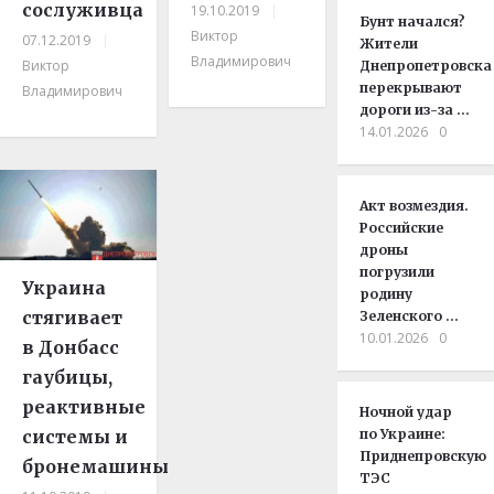
сослуживца
19.10.2019
|
Бунт начался?
Виктор
07.12.2019
|
Жители
Владимирович
Виктор
Днепропетровска
перекрывают
Владимирович
дороги из-за …
14.01.2026
0
Акт возмездия.
Российские
дроны
погрузили
Украина
родину
стягивает
Зеленского …
10.01.2026
0
в Донбасс
гаубицы,
реактивные
Ночной удар
системы и
по Украине:
Приднепровскую
бронемашины
ТЭС