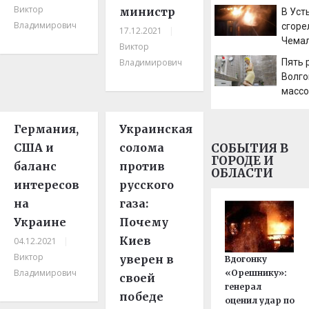
утону
Виктор
министр
В Уст
08/08
Владимирович
сгоре
17.12.2021
|
Новос
Чемал
Виктор
Владимирович
Пять 
Волго
масс
отклю
воды:
Германия,
Украинская
откл
США и
солома
СОБЫТИЯ В
ГОРОДЕ И
баланс
против
ОБЛАСТИ
интересов
русского
на
газа:
Украине
Почему
Киев
04.12.2021
|
Виктор
уверен в
Вдогонку
Владимирович
«Орешнику»:
своей
генерал
победе
оценил удар по