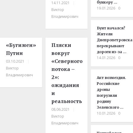
бункеру …
14.11.2021
|
19.01.2026
0
Виктор
Владимирович
Бунт начался?
Жители
Днепропетровска
«Бугимен»
Пляски
перекрывают
дороги из-за …
Путин
вокруг
14.01.2026
0
«Северного
03.10.2021
|
Виктор
потока –
Владимирович
2»:
Акт возмездия.
Российские
ожидания
дроны
и
погрузили
реальность
родину
Зеленского …
08.06.2021
|
10.01.2026
0
Виктор
Владимирович