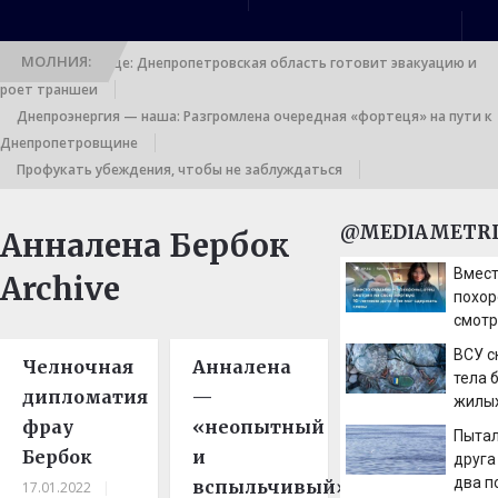
МОЛНИЯ:
Выход к границе: Днепропетровская область готовит эвакуацию и
роет траншеи
Днепроэнергия — наша: Разгромлена очередная «фортеця» на пути к
Днепропетровщине
Профукать убеждения, чтобы не заблуждаться
@MEDIAMETRI
Анналена Бербок
Вмест
Archive
похор
смотр
мерт
ВСУ с
Челночная
Анналена
дочь 
тела 
сдерж
дипломатия
—
жилых
фрау
«неопытный
Сумск
Пытал
Бербок
и
друга
два п
вспыльчивый»
17.01.2022
|