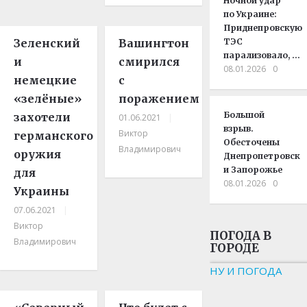
Ночной удар
по Украине:
Приднепровскую
Зеленский
Вашингтон
ТЭС
парализовало, …
и
смирился
08.01.2026
0
немецкие
с
«зелёные»
поражением
Большой
захотели
01.06.2021
|
взрыв.
Виктор
германского
Обесточены
Владимирович
оружия
Днепропетровск
и Запорожье
для
08.01.2026
0
Украины
07.06.2021
|
Виктор
ПОГОДА В
Владимирович
ГОРОДЕ
НУ И ПОГОДА