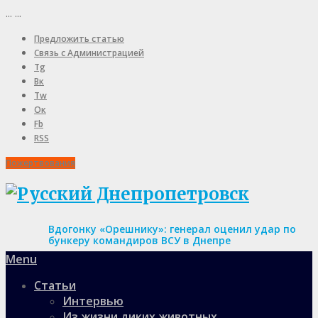
...
...
Предложить статью
Связь с Администрацией
Tg
Вк
Tw
Ок
Fb
RSS
Пожертвования
Вдогонку «Орешнику»: генерал оценил удар по
бункеру командиров ВСУ в Днепре
Menu
Статьи
Интервью
Из жизни диких животных