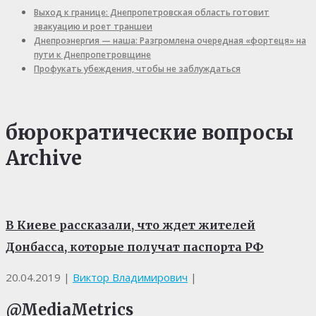
Выход к границе: Днепропетровская область готовит
эвакуацию и роет траншеи
Днепроэнергия — наша: Разгромлена очередная «фортеця» на
пути к Днепропетровщине
Профукать убеждения, чтобы не заблуждаться
бюрократические вопросы
Archive
В Киеве рассказали, что ждет жителей
Донбасса, которые получат паспорта РФ
20.04.2019
|
Виктор Владимирович
|
@MediaMetrics