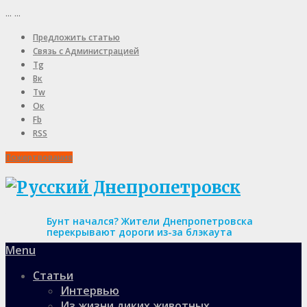
...
...
Предложить статью
Связь с Администрацией
Tg
Вк
Tw
Ок
Fb
RSS
Пожертвования
Бунт начался? Жители Днепропетровска
перекрывают дороги из-за блэкаута
Menu
Статьи
Интервью
Из жизни диких животных